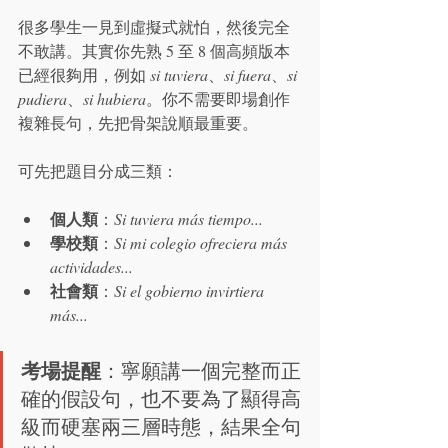
很多學生一見到虛擬式就怕，然後完全
不敢講。其實你先熟 5 至 8 個高頻版本
已經很夠用，例如 
si tuviera
、
si fuera
、
si 
pudiera
、
si hubiera
。你不需要即場創作
複雜長句，先把骨架說順最重要。
可先把題目分成三類：
個人類
：
Si tuviera más tiempo...
學校類
：
Si mi colegio ofreciera más 
actividades...
社會類
：
Si el gobierno invirtiera 
más...
考場提醒
：寧願講一個完整而正
確的假設句，也不要為了顯得高
級而硬塞兩三層時態，結果全句