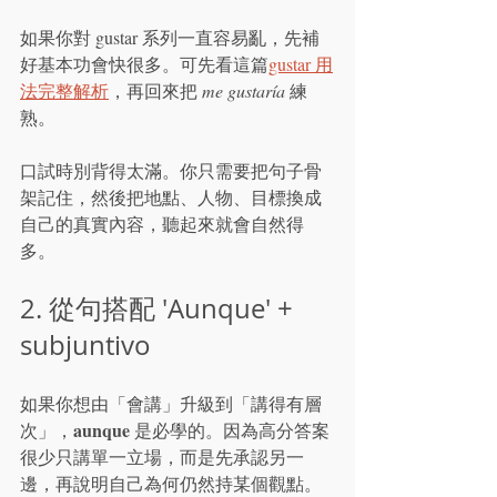
如果你對 gustar 系列一直容易亂，先補
好基本功會快很多。可先看這篇
gustar 用
法完整解析
，再回來把 
me gustaría
 練
熟。
口試時別背得太滿。你只需要把句子骨
架記住，然後把地點、人物、目標換成
自己的真實內容，聽起來就會自然得
多。
2. 從句搭配 'Aunque' + 
subjuntivo
如果你想由「會講」升級到「講得有層
aunque
次」，
 是必學的。因為高分答案
很少只講單一立場，而是先承認另一
邊，再說明自己為何仍然持某個觀點。