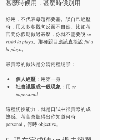
甚麼時候用，甚麼時候別用
好用，不代表每題都要塞。談自己經歷
時，用太多客觀句反而不自然。比如考
官問你假期做過甚麼，你就不需要說 
se 
visitó la playa
。那種題目應該直接說 
fui a 
la playa
。
最實際的做法是分清兩種場景：
個人經歷
：用第一身
社會議題或一般現象
：用 
se 
impersonal
這種切換能力，就是口試中很實際的成
熟感。考官會聽得出你知道何時 
personal，何時 objective。