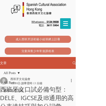
Whatsapp:
5134 9008
電話:
3611 5904
成人西班牙語初級小組班網上註冊
兒童與青少年常規課程表
文章
All Posts
西班牙文化協會
All Posts
6月19日
讀畢需時 13 分鐘
西班牙文口試必備句型：
西班牙文課程
DELE、IGCSE及IB通用的高