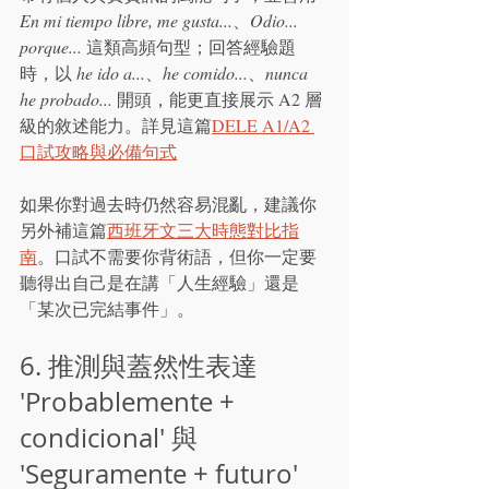
En mi tiempo libre, me gusta...
、
Odio... 
porque...
 這類高頻句型；回答經驗題
時，以 
he ido a...
、
he comido...
、
nunca 
he probado...
 開頭，能更直接展示 A2 層
級的敘述能力。詳見這篇
DELE A1/A2 
口試攻略與必備句式
如果你對過去時仍然容易混亂，建議你
另外補這篇
西班牙文三大時態對比指
南
。口試不需要你背術語，但你一定要
聽得出自己是在講「人生經驗」還是
「某次已完結事件」。
6. 推測與蓋然性表達 
'Probablemente + 
condicional' 與 
'Seguramente + futuro'