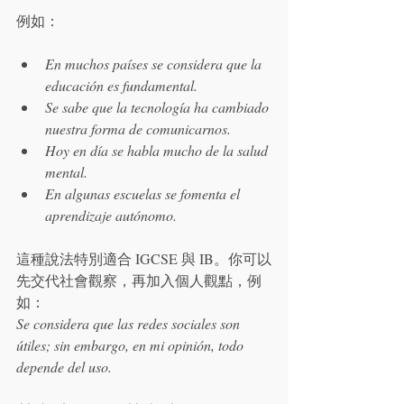
例如：
En muchos países se considera que la 
educación es fundamental.
Se sabe que la tecnología ha cambiado 
nuestra forma de comunicarnos.
Hoy en día se habla mucho de la salud 
mental.
En algunas escuelas se fomenta el 
aprendizaje autónomo.
這種說法特別適合 IGCSE 與 IB。你可以
先交代社會觀察，再加入個人觀點，例
Se considera que las redes sociales son 
útiles; sin embargo, en mi opinión, todo 
depende del uso.