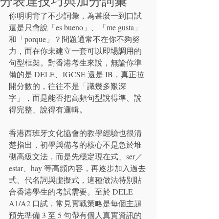
分表達技巧與加分詞彙
你明明背了不少詞彙，為甚麼一到口試
還是只會說「es bueno」、「me gusta」
和「porque」？問題通常不在你不夠努
力，而在你未建立一套可以即場調用的
句型框架。對香港考生來說，無論你準
備的是 DELE、IGCSE 還是 IB，真正拉
開分數的，往往不是「識幾多艱深
字」，而是能否把高頻句型說得準、說
得完整、說得有邏輯。
香港西班牙文化協會的教學經驗也很清
楚指出，初學與備考的核心不是急於堆
砌高級文法，而是先穩定現在式、ser／
estar、hay 等高頻內容，再逐步加入過去
式、代名詞與虛擬式，這種做法特別貼
合香港學生的考試需要。至於 DELE 
A1/A2 口試，常見實戰策略是每個主題
預先準備 3 至 5 句帶有個人真實資訊的