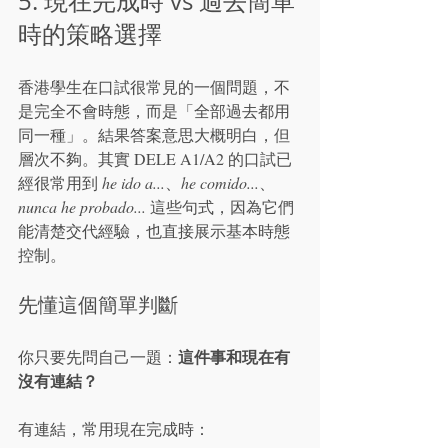
5. 現在完成時 vs 過去簡單
時的策略選擇
香港學生在口試很常見的一個問題，不
是完全不會時態，而是「全部過去都用
同一種」。結果答案意思大概明白，但
層次不夠。其實 DELE A1/A2 的口試已
經很常用到 
he ido a...
、
he comido...
、
nunca he probado...
 這些句式，因為它們
能清楚交代經驗，也直接展示基本時態
控制。
先懂這個簡單判斷
這件事和現在有
你只要先問自己一題：
沒有連結？
有連結，常用現在完成時：