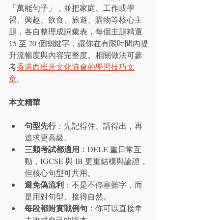
「萬能句子」，並把家庭、工作或學
習、興趣、飲食、旅遊、購物等核心主
題，各自整理成詞彙表，每個主題精選 
15 至 20 個關鍵字，讓你在有限時間內提
升流暢度與內容完整度。相關做法可參
考
香港西班牙文化協會的學習技巧文
章
。
本文精華
句型先行
：先記得住、講得出，再
追求更高級。
三類考試都適用
：DELE 重日常互
動，IGCSE 與 IB 更重結構與論證，
但核心句型可共用。
避免偽流利
：不是不停塞難字，而
是用對句型、接得自然。
每段都附實戰例句
：你可以直接拿
去改成自己的版本。