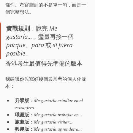
條件。考官聽到的不是單一句，而是一
個完整想法。
實戰規則
：說完 
Me 
gustaría...
，盡量再接一個 
porque
、
para
 或 
si fuera 
posible
。
香港考生最值得先準備的版本
我建議你先寫好幾個最常考的個人化版
本：
升學版
：
Me gustaría estudiar en el 
extranjero...
職涯版
：
Me gustaría trabajar en...
旅遊版
：
Me gustaría visitar...
興趣版
：
Me gustaría aprender a...