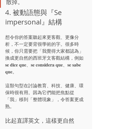
散掉。
4. 被動語態與『Se 
impersonal』結構
想令你的答案聽起來更客觀、更像分
析，不一定要背很學術的字。很多時
候，你只需要把「我覺得大家都認為」
換成更自然的西班牙文客觀結構，例如 
se dice que
se considera que
se sabe 
、
、
que
。
這類句型在討論教育、科技、健康、環
保時很有用。因為它們能把焦點從
「我」移到「整體現象」，令答案更成
熟。
比起直譯英文，這樣更自然