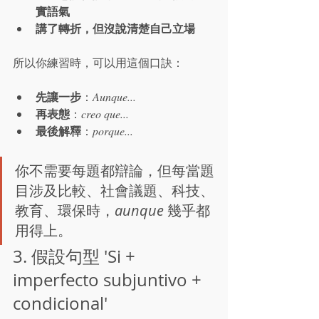
實語氣
講了轉折，但沒說清楚自己立場
所以你練習時，可以用這個口訣：
先讓一步
：
Aunque...
再表態
：
creo que...
最後解釋
：
porque...
你不需要每題都辯論，但每當題
目涉及比較、社會議題、科技、
教育、環保時，
aunque
 幾乎都
用得上。
3. 假設句型 'Si + 
imperfecto subjuntivo + 
condicional'