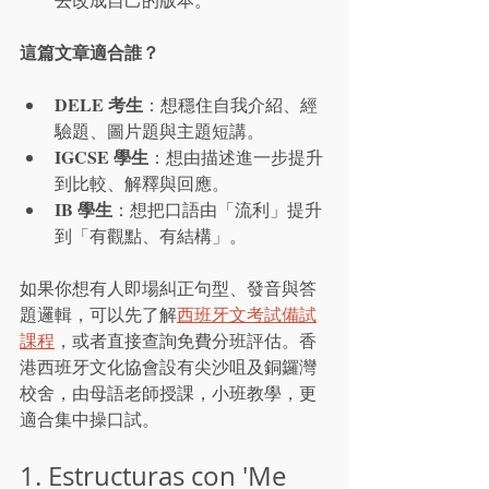
這篇文章適合誰？
DELE 考生
：想穩住自我介紹、經
驗題、圖片題與主題短講。
IGCSE 學生
：想由描述進一步提升
到比較、解釋與回應。
IB 學生
：想把口語由「流利」提升
到「有觀點、有結構」。
如果你想有人即場糾正句型、發音與答
題邏輯，可以先了解
西班牙文考試備試
課程
，或者直接查詢免費分班評估。香
港西班牙文化協會設有尖沙咀及銅鑼灣
校舍，由母語老師授課，小班教學，更
適合集中操口試。
1. Estructuras con 'Me 