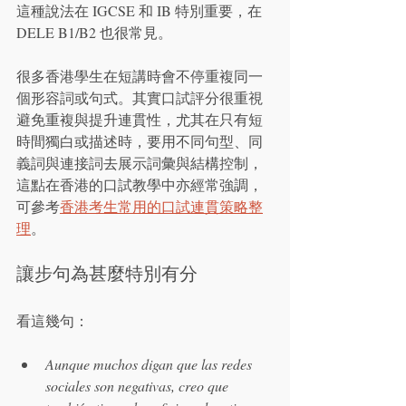
這種說法在 IGCSE 和 IB 特別重要，在 
DELE B1/B2 也很常見。
很多香港學生在短講時會不停重複同一
個形容詞或句式。其實口試評分很重視
避免重複與提升連貫性，尤其在只有短
時間獨白或描述時，要用不同句型、同
義詞與連接詞去展示詞彙與結構控制，
這點在香港的口試教學中亦經常強調，
可參考
香港考生常用的口試連貫策略整
理
。
讓步句為甚麼特別有分
看這幾句：
Aunque muchos digan que las redes 
sociales son negativas, creo que 