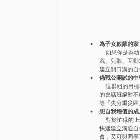
為子女啟蒙的家
    如果你
戲、兒歌、互動
建立開口講的自
備戰公開試的中
    這群組的
的會話班絕對不
等「失分重災區
想自我增值的成
    對於忙碌
快速建立溝通自
會，又可與同學