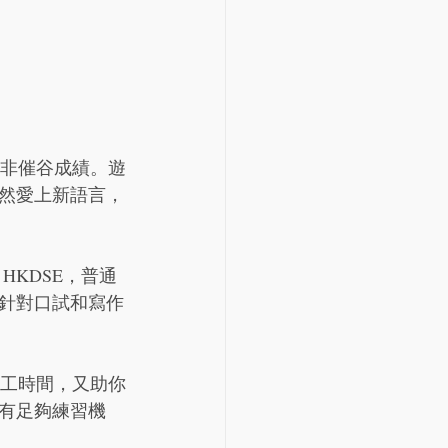
非催谷成績。遊
然愛上新語言，
是 HKDSE，普通
針對口試和寫作
工時間，又助你
有足夠練習機