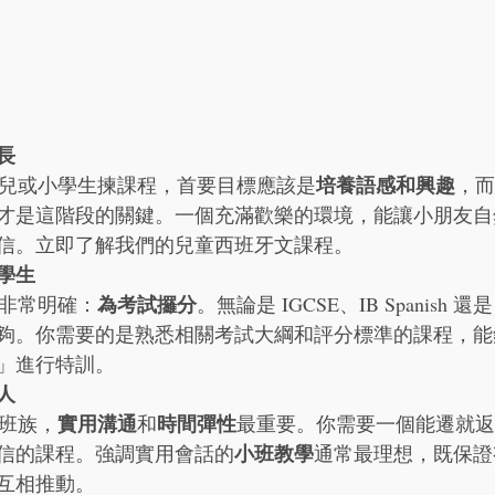
長
培養語感和興趣
是為幼兒或小學生揀課程，首要目標應該是
，而
才是這階段的關鍵。一個充滿歡樂的環境，能讓小朋友自
信。立即了解我們的兒童西班牙文課程。
學生
為考試攞分
目標非常明確：
。無論是 IGCSE、IB Spanish 還
夠。你需要的是熟悉相關考試大綱和評分標準的課程，能
」進行特訓。
人
實用溝通
時間彈性
的上班族，
和
最重要。你需要一個能遷就返
小班教學
信的課程。強調實用會話的
通常最理想，既保證
互相推動。