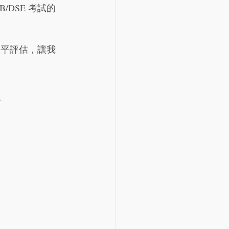
/DSE 考試的
水平評估，讓我
程