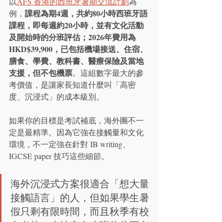
以
AFS 香港的西班牙暑期交流計劃
為
課程為期4週，共約80小時西班牙語
例，
課程，即每週約20小時，並有文化活動
及開始時的分班評估；2026年費用為 
HKD$39,900，已包括機場接送、住宿、
膳食、學費、教科書、醫療保險及當地
支援，但不包機票
。這組數字最大的參
考價值，是讓家長知道什麼叫「高密
度、沉浸式」的成本級別。
如果你的目標是考試補底，海外團不一
定是最精準。因為它強在接觸量和文化
環境，不一定強在針對 IB writing、
IGCSE paper 技巧這些細節。
海外沉浸式方案很適合「想大量
接觸語言」的人，但如果學生暑
假只剩有限時間，而且秋季有校