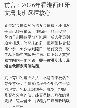
前言：2026年香港西班牙
文暑期班選擇核心
香港家長最常見的情況是這樣：小朋友
平日已經有補習、運動班、旅行安排，
暑假只剩幾個星期可以用。成人學員則
通常相反，時間未必多，但希望趁暑假
集中學，至少做到開口、應付交流、或
者為下學年考試先打底。這兩類人其實
哪一種暑期班，最
都在問同一條問題，
適合我而家呢個階段
。
真正有用的選擇方法，不是看學校名單
愈長愈好，而是看課程是否配合你手頭
的現實。包括上課頻率、班型、地點、
是否有分班評估、能否承接九月後的常
規課，這些都比「課程介紹寫得吸唔吸
引」更重要。