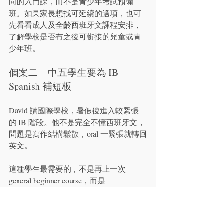
向的入門課，而不是青少年考試預備
班。如果家長想找可延續的選項，也可
先看看成人及全齡西班牙文課程安排，
了解學校是否有之後可銜接的兒童或青
少年班。
個案二　中五學生要為 IB 
Spanish 補短板
David 讀國際學校，暑假後進入較緊張
的 IB 階段。他不是完全不懂西班牙文，
問題是寫作結構鬆散，oral 一緊張就轉回
英文。
這種學生最需要的，不是再上一次 
general beginner course，而是：
先找出失分位
。是口語流暢度、時
態、還是題目分析？