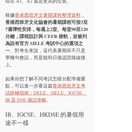
站在 A1、A2 還是更高的位置。
根據
香港西班牙文暑期課程整理資料
，
香港西班牙文化協會的暑期課程可按3至
7週彈性安排，每週上2堂、每堂90至120
分鐘，課程設計與 CEFR 接軌，並被列
為設有官方 SIELE 考試中心的選項之
一
。對考生來說，這代表暑期班不只是
學幾句會話，而是能和日後認證路線接
上。
如果你想了解不同考試怎樣分配準備重
點，可以進一步看這篇
香港西班牙文考
試終極指南：DELE、SIELE、IGCSE、
IB 及 DSE 備試攻略
。
IB、IGCSE、HKDSE 的暑假用
途不一樣