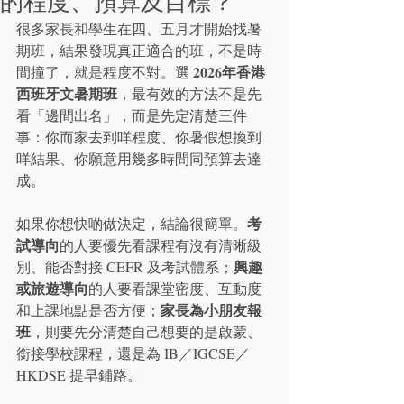
的程度、預算及目標？
很多家長和學生在四、五月才開始找暑
期班，結果發現真正適合的班，不是時
2026年香港
間撞了，就是程度不對。選 
西班牙文暑期班
，最有效的方法不是先
看「邊間出名」，而是先定清楚三件
事：你而家去到咩程度、你暑假想換到
咩結果、你願意用幾多時間同預算去達
成。
考
如果你想快啲做決定，結論很簡單。
試導向
的人要優先看課程有沒有清晰級
興趣
別、能否對接 CEFR 及考試體系；
或旅遊導向
的人要看課堂密度、互動度
家長為小朋友報
和上課地點是否方便；
班
，則要先分清楚自己想要的是啟蒙、
銜接學校課程，還是為 IB／IGCSE／
HKDSE 提早鋪路。