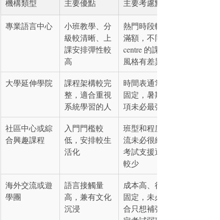
機構類型
主要優點
主要考慮點
專業語言中心
小班教學、分
熱門時段較快
級較清晰、上
滿額，不同 
課安排彈性較
centre 的課程
高
風格有差異
大學延伸學院
課程架構較完
時間表通常較
整，適合重視
固定，暑期選
系統學習的人
項未必最彈性
社區中心或綜
入門門檻較
班型和程度分
合興趣課程
低，安排較生
流未必很細，
活化
考試支援通常
較少
海外交流或遊
語言接觸量
成本高、行程
學團
高，兼有文化
固定，未必適
沉浸
合只想補強特