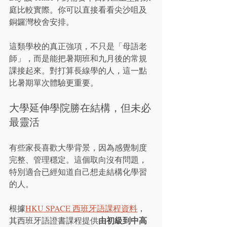
庭比較實際。你可以直接看看尖沙咀及
銅鑼灣校舍安排。
這類學校的真正強項，不只是「母語老
師」，而是能把暑期班和九月後的常規
課接起來。對打算長線學的人，這一點
比暑期單次體驗更重要。
大學延伸學院勝在結構，但未必
最靈活
有些家長喜歡大學背景，因為感覺制度
完整、管理穩定。這個取向沒有問題，
特別適合已經知道自己想走結構化學習
的人。
根據
HKU SPACE 西班牙語課程資料
，
由初級到中高
其西班牙語證書課程提供