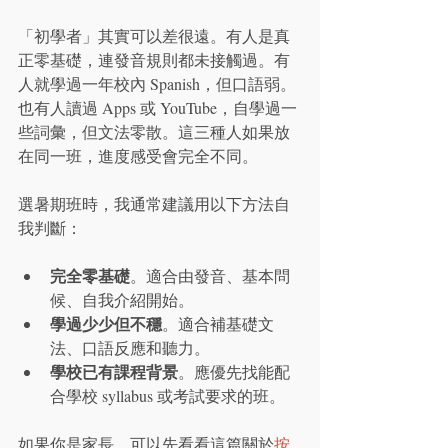
「初學者」其實可以差很遠。有人是真
正零基礎，連發音規則都未接觸過。有
人就學過一年校內 Spanish，但口語弱。
也有人讀過 Apps 或 YouTube，自學過一
些詞彙，但文法零散。這三種人如果放
在同一班，進度感受會完全不同。
選暑期班時，我通常建議用以下方法自
我判斷：
完全零基礎
。適合由發音、基本問
候、自我介紹開始。
學過少少但不穩
。適合補基礎文
法、口語反應和聽力。
學校已有課程背景
。應優先找能配
合學校 syllabus 或考試要求的班。
如果你是家長，可以先看看這篇關於
按