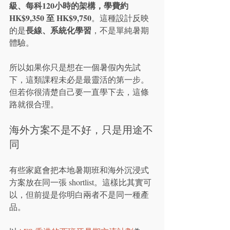
級、每科120小時的架構，學費約 
HK$9,350 至 HK$9,750
。這種設計反映
長線、系統化學習
的是
，不是單純暑期
體驗。
所以如果你只是想在一個暑假內先試
下，這類課程未必是最靈活的第一步。
但若你很清楚自己要一直學下去，這條
路就很合理。
海外方案不是不好，只是用途不
同
有些家庭會把本地暑期班和海外沉浸式
方案放在同一張 shortlist。這樣比其實可
以，但前提是你明白兩者不是同一種產
品。