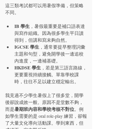
這三類考試都可以用暑假準備，但策略
不同。
IB 學生
，暑假最重要是補口語表達
與寫作組織。因為很多學生平日讀
得到，但講和寫未夠自然。
IGCSE 學生
，通常要提早整理詞彙
主題和句型，避免開學後一邊追校
內進度，一邊補基礎。
HKDSE 學生
，若是第三語言路線，
更要重視持續接觸。單靠學校課
時，往往不足以建立穩定輸出。
我見過不少學生暑假上了很多堂，開學
後卻說成效一般。原因不是堂數不夠，
暑期班內容和學校考核不對位
而是
。例
如學生需要的是 oral role-play 練習，卻報
了大量文化導向活動課。學到東西，但