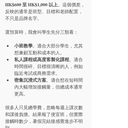
HK$600 至 HK$1,000 以上
。這個價差，
反映的通常是班型、目標和老師配置，
不只是品牌名字。
選預算時，我會叫學生先分三類看：
小班教學
。適合大部分學生，尤其
想兼顧互動和成本的人。
私人課程或高度客製化課程
。適合
時間很碎、目標很清晰的人，例如
臨近考試或商務需求。
密集沉浸式方案
。適合想在短時間
內大幅增加接觸量，但總成本通常
更高。
很多人只見總學費，忽略每週上課次數
和課後負擔。結果報了便宜班，但實際
接觸時數少，暑假完結後感覺進步不明
顯。