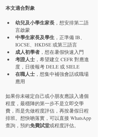
本文適合對象
幼兒及小學生家長
，想安排第二語
言啟蒙
中學生家長及學生
，正準備 IB、
IGCSE、HKDSE 或第三語言
成人初學者
，想在暑假快速入門
考證人士
，希望建立 CEFR 對應進
度，日後報考 DELE 或 SIELE
在職人士
，想集中補強會話或職場
應用
如果你未確定自己或小朋友應該入邊個
程度，最穩陣的第一步不是立即交學
費，而是先做程度評估，再按暑假日程
排班。想快啲落實，可以直接 WhatsApp 
免費試堂
查詢，預約
或程度評估。