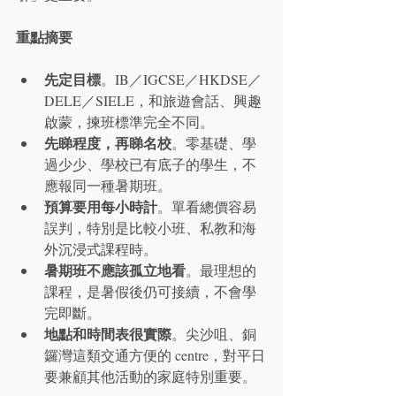
重點摘要
先定目標
。IB／IGCSE／HKDSE／
DELE／SIELE，和旅遊會話、興趣
啟蒙，揀班標準完全不同。
先睇程度，再睇名校
。零基礎、學
過少少、學校已有底子的學生，不
應報同一種暑期班。
預算要用每小時計
。單看總價容易
誤判，特別是比較小班、私教和海
外沉浸式課程時。
暑期班不應該孤立地看
。最理想的
課程，是暑假後仍可接續，不會學
完即斷。
地點和時間表很實際
。尖沙咀、銅
鑼灣這類交通方便的 centre，對平日
要兼顧其他活動的家庭特別重要。