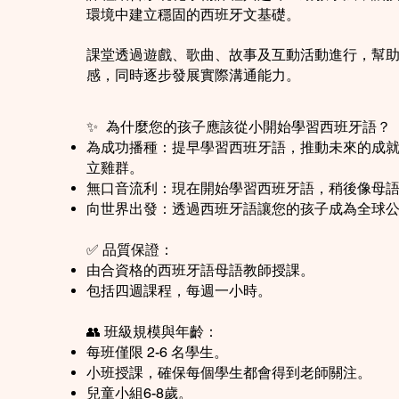
環境中建立穩固的西班牙文基礎。
課堂透過遊戲、歌曲、故事及互動活動進行，幫
感，同時逐步發展實際溝通能力。
✨
為什麼您的孩子應該從小開始學習西班牙語？
為成功播種：提早學習西班牙語，推動未來的成
立雞群。
無口音流利：現在開始學習西班牙語，稍後像母
向世界出發：透過西班牙語讓您的孩子成為全球
✅ 品質保證：
由合資格的西班牙語母語教師授課。
包括四週課程，每週一小時。
👥 班級規模與年齡：
每班僅限 2-6 名學生。
小班授課，確保每個學生都會得到老師關注。
兒童小組6-8歲。