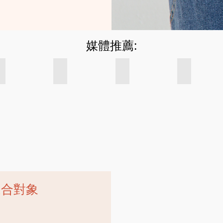
媒體推薦:
ses with the Spanish Cultural Association
ds Spanish Courses in Hong Kong with the Spanish Cultural Assoc
Now TV: Spanish kids lessons with the Spanish Cultural Associat
Little Steps Asia: Best Spanish Classes and Les
Where to learn Spanish in H
Official 
Now
Little
Where
Hong
TV:
Steps
to
Kong
Spanish
Asia:
learn
General
kids
Best
Spanish
Chamber
lessons
Spanish
in
of
with
Classes
Hong
Commerce
the
and
Kong
-
Spanish
Lessons
(for
Spanish
Cultural
for
kids)
Cultural
Association
kids
Association
of
Hong
適合對象
Kong