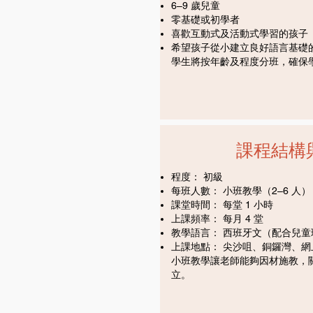
6–9 歲兒童
零基礎或初學者
喜歡互動式及活動式學習的孩子
希望孩子從小建立良好語言基礎
學生將按年齡及程度分班，確保
課程結構
程度： 初級
每班人數： 小班教學（2–6 人）
課堂時間： 每堂 1 小時
上課頻率： 每月 4 堂
教學語言： 西班牙文（配合兒童
上課地點： 尖沙咀、銅鑼灣、網
小班教學讓老師能夠因材施教，
立。