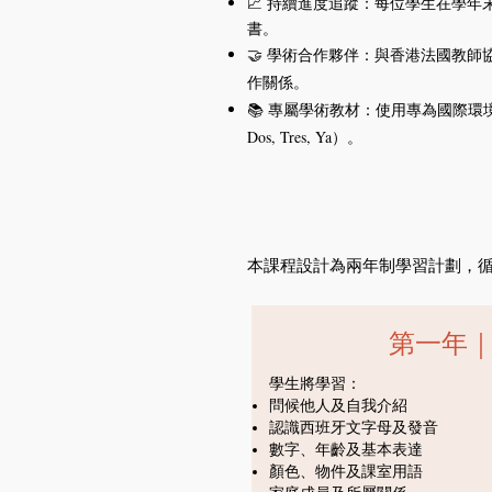
📈 持續進度追蹤：每位學生在學
書。
🤝 學術合作夥伴：與香港法國教
作關係。
📚 專屬學術教材：使用專為國際環境
Dos, Tres, Ya）。
本課程設計為兩年制學習計劃，
第一年
學生將學習：
問候他人及自我介紹
認識西班牙文字母及發音
數字、年齡及基本表達
顏色、物件及課室用語