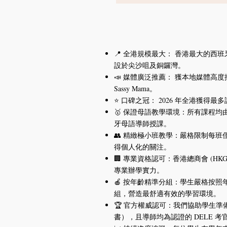
📍 全港規模最大： 香港最大的西班
設於尖沙咀及銅鑼灣。
📣 媒體廣泛推薦： 獲本地媒體高度推薦
Sassy Mama。
⭐ 口碑之冠： 2026 年全港獲得
🥇 保證母語教學環境：所有課程
牙母語導師授課。
👥 精緻極小班教學：嚴格限制每班僅
得個人化的關注。
🏢 專業資格認可：香港總商會 (H
專業辦學實力。
🍎 按年齡精準分組：學生嚴格按照年齡
組，營造最舒適有效的學習環境。
🏆 官方權威認可：我們協助學生準備 D
書），且導師均為認證的 DELE 考