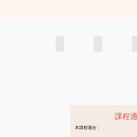
Sassy Mama: Best Kids Spanish Clas
Localiiz: Best ki
Sassy
Localiiz:
Mama:
Best
Best
kids
kids
Spanish
Spanish
Courses
Classes
in
with
Hong
the
Kong
Spanish
with
Cultural
the
Association
Spanish
Cultural
課程
Association
本課程適合：