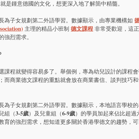
 就是鍾意德國的文化，想更深入地了解箇中精髓。
長為子女規劃第二外語學習。數據顯示，由專業機構如 
ociation)
德文課程
 主理的精品小班制 
 非常受歡迎，這
的強烈需求。
？
選課程就變得容易多了。舉個例，專為幼兒設計的課程會
；而商業德文課程的重點就會放在商業書信、談判技巧和
長為子女規劃第二外語學習。數據顯示，本地語言學校的
3-5歲
6-9歲
兒組（
）及兒童組（
）的學員加起來佔比超過
教育的強烈需求，想知道更多關於香港學德文的趨勢，可