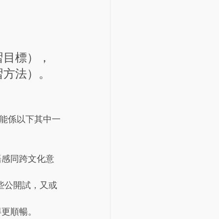
習目標），
習方法）。
能係以下其中一
語感同跨文化意
 這些公開試，又或
得更順暢。