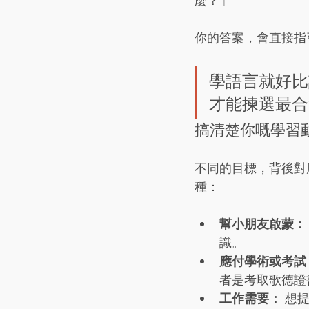
麼？」
你的答案，會直接指
學語言就好比
才能揀選最合
搞清楚你嘅學習
不同的目標，背後對
種：
幫小朋友啟蒙：
識。
應付學術或考試
者是考取歌德證書（
工作需要：
 想