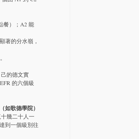
餐）；A2 能
是顯著的分水嶺，
別。
自己的德文實
CEFR 的六個級
（如歌德學院）
輒十幾二十人一
達到一個級別往