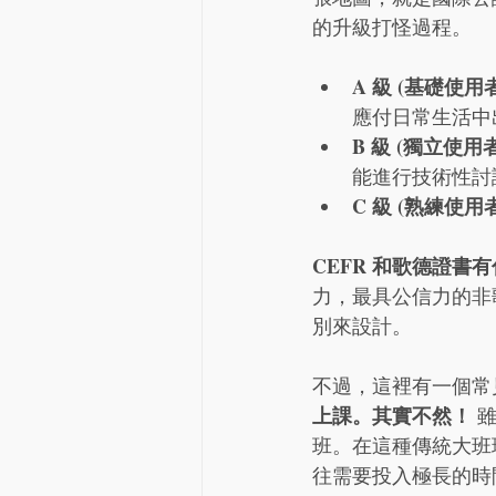
的升級打怪過程。
A 級 (基礎使用
應付日常生活中
B 級 (獨立使用
能進行技術性討
C 級 (熟練使用
CEFR 和歌德證
力，最具公信力的非歌德證
別來設計。
不過，這裡有一個常
上課。其實不然！
 
班。在這種傳統大班
往需要投入極長的時