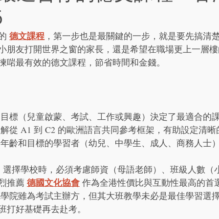
6
德文課程
的 
，第一步也是最關鍵的一步，就是要先搞清
小朋友打開世界之窗的家長，還是希望在職場更上一層樓
揀啱最有效的德文課程，節省時間和金錢。
的目標（兒童啟蒙、考試、工作或興趣）決定了最適合的
了解從 A1 到 C2 的歐洲語言共同參考框架，有助設定清
同年齡和目標的學習者（幼兒、中學生、成人、商務人士
：
 選擇學校時，必須考慮師資（母語老師）、班級人數（
德國文化協會
烈推薦 
 作為全港性價比與互動性最高的首
德學院雖為考試主辦方，但其大班教學未必是最佳學習選
班打好基礎再去赴考。