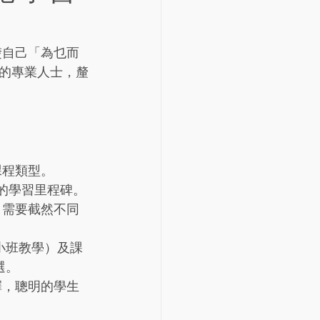
楚自己「為乜而
的專業人士，釐
課程類型。
晰的學習里程碑。
）需要截然不同
小班教學）及課
選。
擇，聰明的學生