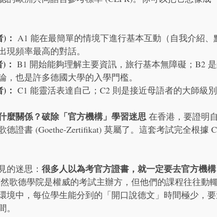
者)：
 A1 能在最簡單的情境下進行基本互動（自我介紹、點
出現頻率最高的對話。
者)：
 B1 開始能夠理解主要資訊，旅行基本無障礙；B2 
論，也是許多德國大學的入學門檻。
者)：
 C1 能靈活表達自己；C2 則是接近母語者的大師級
書有什麼關係？破除「官方機構」學習迷思
 在香港，要證明
書 (Goethe-Zertifikat) 莫屬了。這套考試完全根據 
很多人以為考官方證書，就一定要去官方機構
見的迷思：
雖然歌德學院是權威的考試主辦方，但他們的課程往往動
環境中，每位學生能分到的「開口說德文」時間極少，要
間。