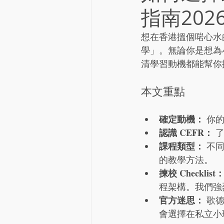
指南202
想在香港搵個啱心水
學」。無論你是想為
清學習動機都能幫你
本文重點
確定動機：
 你
認識 CEFR：
 
課程類型：
 不
的教學方法。
揀校 Checklist
程架構。我們強
官方迷思：
 歌
會選擇在私立小