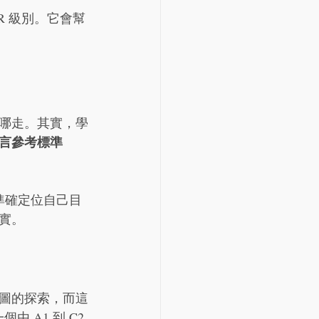
R 級別。它會幫
哪走。其實，學
言參考標準 
能準確定位自己目
實。
圖的探索，而這
 A1 到 C2 