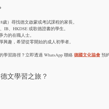
？
-18歲）尋找德文啟蒙或考試課程的家長。
E、IB、HKDSE 或歌德證書的學生。
爭力的在職人士。
厚興趣，希望從零開始的成人初學者。
德國文化協會
習路徑？立即透過 WhatsApp 聯絡 
 預
的德文學習之旅？