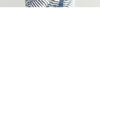
幼兒及兒童西班牙文課程資
訊
✨
為什麼您的孩子應該從小開始學習西班牙語？
為成功播種：提早學習西班牙語，推動未來的成就。
讓您的孩子鶴立雞群。
無口音流利：現在開始學習西班牙語，稍後像母語人
士一樣說話。
向世界出發：透過西班牙語讓您的孩子成為全球公
民。
✅ 品質保證：
由合資格的西班牙語母語教師授課。