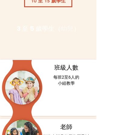
10 至 15 歲學生
3 至 5 歲學生（
幼兒
）
班級人數
每班2至6人的
小組教學
老師