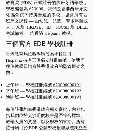
教育局 (EDB) 正式註冊的西班牙語學校，
學校編號為 623008。我們是香港西班牙文
化協會旗下持牌營運的學校，協會所有西
班牙文課程 — 由幼兒、兒童、青少年至成
人，以及 HKDSE、IB、IGCSE 及 DELE
考試備考 — 均透過 Hispania 教授。
三個官方 EDB 學校註冊
香港教育局按教學時段為學校註冊。
Hispania 持有三個獨立註冊編號，使我們
整個教學日均處於香港政府的監管框架之
內：
上午班 — 學校註冊編號
623008000191
下午班 — 學校註冊編號
623008000192
晚間班 — 學校註冊編號
623008000194
每個註冊均為香港政府獨立審批，內容包
括我們位於尖沙咀的校舍是否符合標準、
教學人員的資歷，以及學校的管治。所有
註冊均可於 EDB 公開學校搜尋系統獨立查