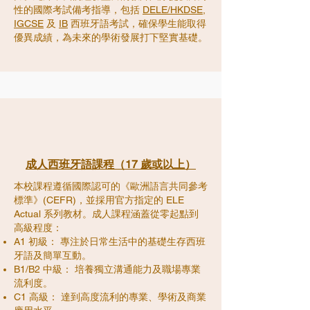
性的國際考試備考指導，包括
DELE/HKDSE
,
IGCSE
及
IB
西班牙語考試，確保學生能取得
優異成績，為未來的學術發展打下堅實基礎。
成人西班牙語課程（17 歲或以上）
本校課程遵循國際認可的《歐洲語言共同參考
標準》(CEFR)，並採用官方指定的 ELE
Actual 系列教材。成人課程涵蓋從零起點到
高級程度：
A1 初級： 專注於日常生活中的基礎生存西班
牙語及簡單互動。
B1/B2 中級： 培養獨立溝通能力及職場專業
流利度。
C1 高級： 達到高度流利的專業、學術及商業