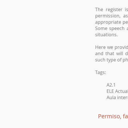
The register 
permission, a
appropriate pe
Some speech ac
situations.
Here we provid
and that will 
such type of ph
Tags:
A2.1
ELE Actua
Aula inter
Permiso, f