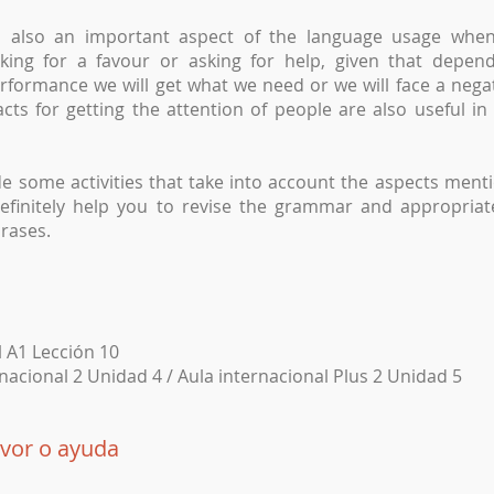
is also an important aspect of the language usage when
sking for a favour or asking for help, given that depen
rformance we will get what we need or we will face a nega
ts for getting the attention of people are also useful in 
e some activities that take into account the aspects men
definitely help you to revise the grammar and appropria
rases.
l A1 Lección 10
nacional 2 Unidad 4 / Aula internacional Plus 2 Unidad 5
avor o ayuda