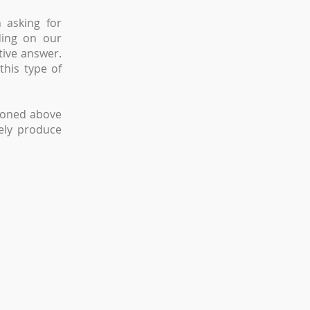
 asking for
ding on our
tive answer.
this type of
tioned above
tely produce