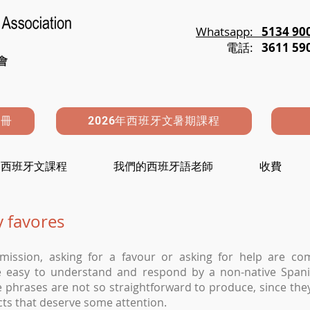
Whatsapp:
5134 90
電話:
3611 59
註冊
2026年西班牙文暑期課程
西班牙文課程
我們的西班牙語老師
收費
y favores
rmission, asking for a favour or asking for help are co
te easy to understand and respond by a non-native Spani
 phrases are not so straightforward to produce, since th
s that deserve some attention.