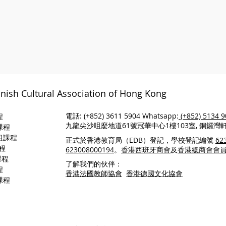
nish Cultural Association of Hong Kong
電話: (+852) 3611 5904 Whatsapp:
(+852) 5134 
程
九龍尖沙咀麼地道61號冠華中心1樓103室, 銅鑼灣
課程
組
課
程
正式於香港教育局（EDB）登記，學校登記編號
62
程
623008000194
。
香港西班牙商會
及
香港總商會會
課程
了解我們的伙伴：
程
香港法國教師協會
香港德國文化協會
課程