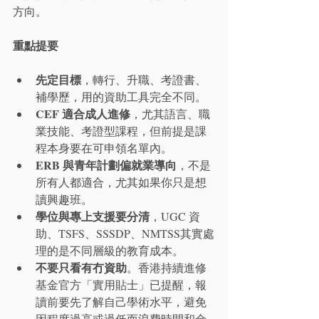
方向。
重點提要
先定目標
，轉行、升職、考證書、
補學歷，用的資助工具完全不同。
CEF 適合成人進修
，尤其語言、職
業技能、考證型課程，但前提是課
程本身要在可申領名單內。
ERB 與青年計劃偏就業導向
，不是
所有人都適合，尤其如果你只是想
讀興趣班。
學位與專上支援要分清
，UGC 資
助、TSFS、SSSDP、NMTSS其實處
理的是不同層級的教育成本。
不要只看有冇資助
。香港持續進修
基金官方「實用貼士」已提醒，報
讀前要先了解自己學術水平，避免
因程度過高或過低而浪費時間和金