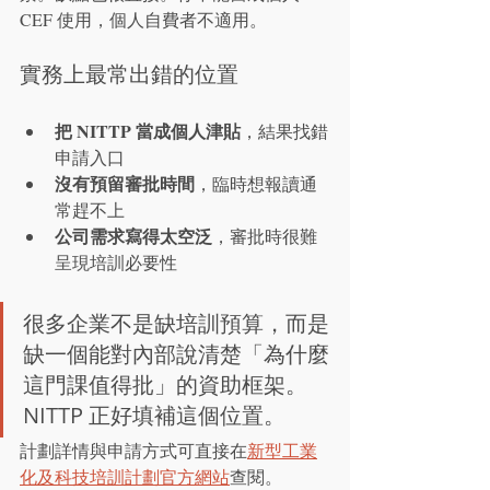
CEF 使用，個人自費者不適用。
實務上最常出錯的位置
把 NITTP 當成個人津貼
，結果找錯
申請入口
沒有預留審批時間
，臨時想報讀通
常趕不上
公司需求寫得太空泛
，審批時很難
呈現培訓必要性
很多企業不是缺培訓預算，而是
缺一個能對內部說清楚「為什麼
這門課值得批」的資助框架。
NITTP 正好填補這個位置。
計劃詳情與申請方式可直接在
新型工業
化及科技培訓計劃官方網站
查閱。