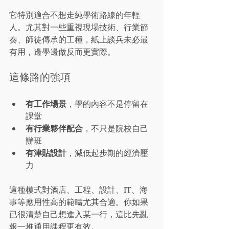
它特別適合不想走純學術路線的年輕
人。尤其對一些重視現場技術、行業節
奏、師徒傳承的工種，紙上談兵未必最
有用，邊學邊做反而更實際。
這條路的強項
有工作場景
，學的內容不是停留在
課堂
有行業夥伴配合
，不只是院校自己
辦班
有津貼設計
，減低起步期的經濟壓
力
這種模式對酒店、工程、設計、IT、海
事等應用性高的範疇尤其合適。你如果
已很清楚自己想進入某一行，這比先亂
報一堆通用課程更有效。