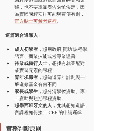
錢，也不要單靠廣告匆忙決定，因
為實際課程安排可能與宣傳有別，
官方貼士可參考這裡
。
這篇適合邊類人
成人初學者
，想用政府 資助 課程學
語言、商業技能或考專業證書
待業或轉行人士
，想找有就業配對
或實習元素的課程
青年求職者
，想知道青年計劃與一
般進修基金有何不同
家長或學生
，想分清學位資助、專
上資助與短期課程資助
想學西班牙文的人
，尤其想知道語
言課程如何接上 CEF 的申請邏輯
實務判斷原則