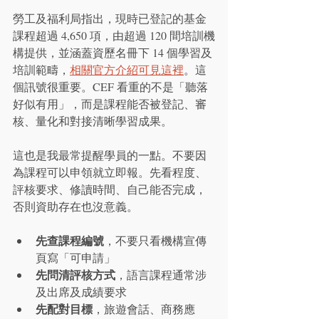
勞工及福利局指出，現時已登記的基金
課程超過 4,650 項，由超過 120 間培訓機
構提供，並涵蓋資歷名冊下 14 個學習及
培訓範疇，
相關官方介紹可見這裡
。這
個訊號很重要。CEF 看重的不是「聽落
好似有用」，而是課程能否被登記、審
核、量化和對接清晰學習成果。
這也是我最常提醒學員的一點。不要因
為課程可以申領就立即報。先看程度、
評核要求、修讀時間、自己能否完成，
否則資助存在也沒意義。
先查課程編號
，不要只看機構宣傳
頁寫「可申請」
先問清評核方式
，語言課程通常涉
及出席及成績要求
先配對目標
，旅遊會話、商務應