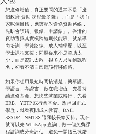
人包
想進修增值，真正要問的通常不是「邊
個政府 資助 課程最多錢」，而是「我而
家呢個目標，應該配對邊條資助路線，
先唔會讀錯、報錯、申請錯」。香港的
資助選擇其實橫跨短期技能班、就業導
向培訓、學徒路線、成人補學歷，以至
學士課程支援；問題從來不是資助太
少，而是資訊太散，很多人只見到課程
名，卻看不清自己應該行哪條路。
如果你想用最短時間搞清楚，簡單講。
學語言、考證書、做在職增值，先看持
續進修基金。想快些就業或轉行，先看 
ERB、YETP 或行業基金。想補回正式
學歷，就看夜間成人教育、DAE、
SSSDP、NMTSS 這類較長線安排。現在
就可以先 WhatsApp 查詢，做一個免費課
程諮詢或分班評估，避免一開始已揀錯