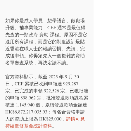
如果你是成人學員，想學語言、做職場
升級、補專業能力，CEF 通常是最值得
先查的一類政府 資助 課程。原因不是它
適用所有課程，而是它的制度設計最貼
近香港在職人士的報讀習慣。先讀，完
成後申領。你毋須先入一個複雜的資助
名單審查系統，再決定讀不讀。
官方資料顯示，截至 2025 年 9 月 30 
日，CEF 累積已收到申領達 929,287 
宗、已完成的申領 922,526 宗、已獲批准
的申領 898,962 宗，批准發還款項課程累
積達 1,145,940 個，累積發還款項金額達 
HK$6,872,217,035.93；每名合資格申請
人的資助上限為 HK$25,000，
詳情可見
持續進修基金統計資料
。