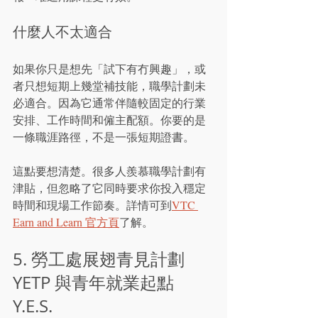
什麼人不太適合
如果你只是想先「試下有冇興趣」，或
者只想短期上幾堂補技能，職學計劃未
必適合。因為它通常伴隨較固定的行業
安排、工作時間和僱主配額。你要的是
一條職涯路徑，不是一張短期證書。
這點要想清楚。很多人羨慕職學計劃有
津貼，但忽略了它同時要求你投入穩定
時間和現場工作節奏。詳情可到
VTC 
Earn and Learn 官方頁
了解。
5. 勞工處展翅青見計劃 
YETP 與青年就業起點 
Y.E.S.