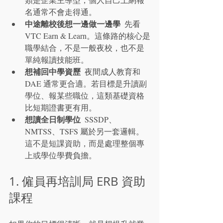
名通常不會走得通。
中途離校後想一邊做一邊學
  先看 
VTC Earn & Learn。這條路的核心是
職學結合，不是一般夜校，也不是
單純報讀技能班。
想補回中學資歷
  夜間成人教育和 
DAE 通常更合適。若目標是升讀副
學位、報某些職位，這類基礎資格
比短期證書更有用。
想讀全日制學位
  SSSDP、
NMTSS、TSFS 屬於另一套邏輯。
這不是短課資助，而是處理整個專
上或學位學費負擔。
1. 僱員再培訓局 ERB 資助
課程