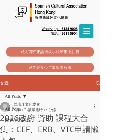
Whatsapp:
5134 9008
電話:
3611 5904
成人西班牙語初級小組班網上註冊
兒童與青少年常規課程表
文章
All Posts
西班牙文化協會
All Posts
5月17日
讀畢需時 15 分鐘
2026政府 資助 課程大合
西班牙文課程
集：CEF、ERB、VTC申請懶