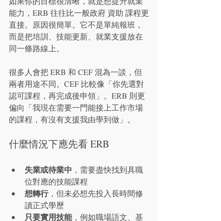
如果你的目標很清晰，就是想提升就業
能力，ERB 往往比一般政府 資助 課程更
直接。原因很簡單。它不是單純報班，
而是把培訓、技能更新、就業支援放在
同一條路線上。
很多人會把 ERB 和 CEF 混為一談，但
兩者用途不同。CEF 比較像「你先選對
認可課程，再完成後申領」。ERB 則更
偏向「我現在需要一門能接上工作市場
的課程，有沒有支援我由學到做」。
什麼情況下應先看 ERB
失業或待業中
，需要盡快找到具職
位對應的技能課程
想轉行
，但未必想先投入長時間修
讀正式學歷
只要實用技能
，例如職場語文、基