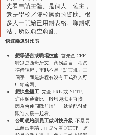
先看申請主體。是個人、僱主，
還是學校／院校層面的資助。很
多人一開始已用錯表格、睇錯網
站，所以愈查愈亂。
快速篩選對比表
想學語言或職場技能
  首先查 CEF。
特別是西班牙文、商務語言、考試
準備課程，重點不是「語言班」三
個字，而是課程有沒有正式列入可
申領範圍。
想快些搵工
  先查 ERB 或 YETP。
這兩類通常比一般興趣班更直接，
因為會連同職前培訓、就業配對或
跟進支援一起看。
公司想培訓員工做科技升級
  不是員
工自己申請，而是先看 NITTP。這
類是企業主導型，個人自己上網報