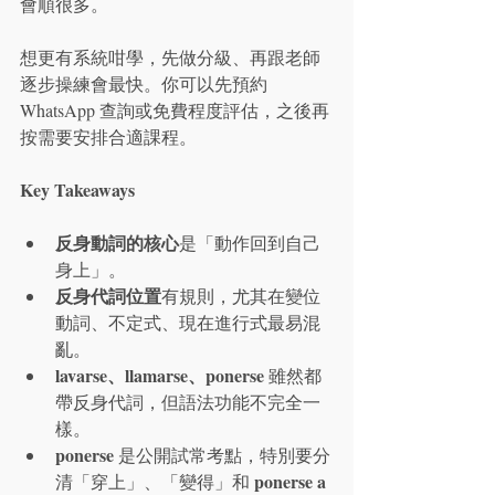
會順很多。
想更有系統咁學，先做分級、再跟老師
逐步操練會最快。你可以先預約 
WhatsApp 查詢或免費程度評估，之後再
按需要安排合適課程。
Key Takeaways
反身動詞的核心
是「動作回到自己
身上」。
反身代詞位置
有規則，尤其在變位
動詞、不定式、現在進行式最易混
亂。
lavarse、llamarse、ponerse
 雖然都
帶反身代詞，但語法功能不完全一
樣。
ponerse
 是公開試常考點，特別要分
ponerse a 
清「穿上」、「變得」和 