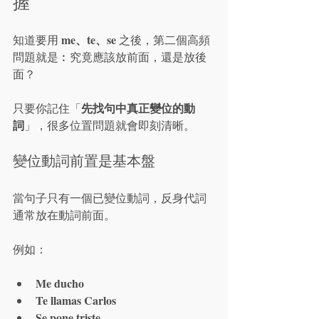
握
me、te、se
知道要用 
 之後，第二個高頻
問題就是︰究竟應該放前面，還是放後
面？
先找句中真正變位的動
只要你記住「
詞
」，很多位置問題就會即刻清晰。
變位動詞前置是基本盤
當句子只有一個已變位動詞，反身代詞
通常放在動詞前面。
例如：
Me ducho
Te llamas Carlos
Se pone triste