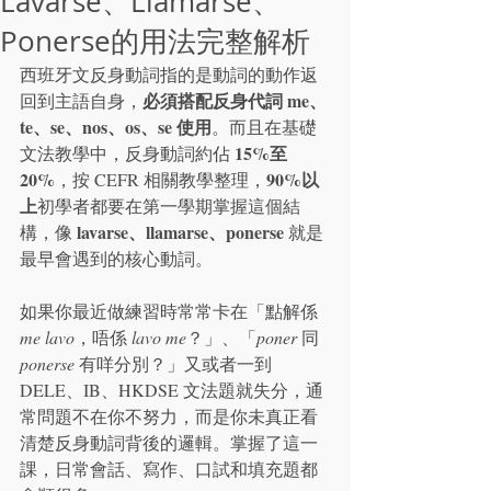
Lavarse、Llamarse、
Ponerse的用法完整解析
西班牙文反身動詞指的是動詞的動作返
必須搭配反身代詞 me、
回到主語自身，
te、se、nos、os、se 使用
。而且在基礎
15%至
文法教學中，反身動詞約佔 
20%
90%以
，按 CEFR 相關教學整理，
上
初學者都要在第一學期掌握這個結
lavarse、llamarse、ponerse
構，像 
 就是
最早會遇到的核心動詞。
如果你最近做練習時常常卡在「點解係 
me lavo
，唔係 
lavo me
？」、「
poner
 同 
ponerse
 有咩分別？」又或者一到 
DELE、IB、HKDSE 文法題就失分，通
常問題不在你不努力，而是你未真正看
清楚反身動詞背後的邏輯。掌握了這一
課，日常會話、寫作、口試和填充題都