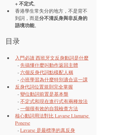
+ 不定式
。
香港學生常失分的地方，不是背不
分不清反身與非反身的
到詞，而是
語境功能
。
目录
入門必讀 西班牙文反身動詞是什麼
  - 
先搞懂什麼叫動作返回主體
  - 
六個反身代詞點樣配人稱
  - 
小班學習為什麼特別適合這一課
反身代詞位置規則完全掌握
  - 
變位動詞前置是基本盤
  - 
不定式和現在進行式有兩種放法
  - 
一個很有效的自我檢查方法
核心動詞用法對比 Lavarse Llamarse 
Ponerse
  - 
Lavarse 是最標準的真反身