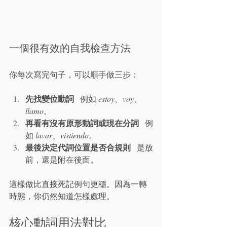
一個很有效的自我檢查方法
你每次寫完句子，可以順手做三步：
先找變位動詞
   例如 
estoy
、
voy
、
llamo
。
再看有沒有原形動詞或現在分詞
   例
如 
lavar
、
vistiendo
。
最後決定代詞位置是否合規則
   是放
前，還是附在後面。
這樣做比直接死記例句更穩。因為一轉
時態，你仍然知道怎樣處理。
核心動詞用法對比 