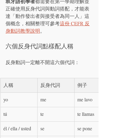
班牙語初學者
都需要在第一學期理解並
正確使用反身代詞與動詞搭配，才能表
達「動作發出者與接受者為同一人」這
個概念，相關整理可參考
這份 CEFR 反
身動詞教學說明
。
六個反身代詞點樣配人稱
反身動詞一定離不開這六個代詞：
人稱
反身代詞
例子
yo
me
me lavo
tú
te
te llamas
él / ella / usted
se
se pone