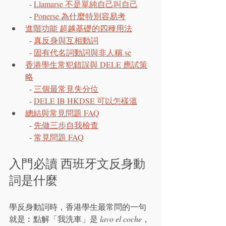
  - 
Llamarse 不是單純自己叫自己
  - 
Ponerse 為什麼特別容易考
進階功能 超越基礎的四種用法
  - 
真反身與互相動詞
  - 
固有代名詞動詞與非人稱 se
香港學生常犯錯誤與 DELE 應試策
略
  - 
三個最常見失分位
  - 
DELE IB HKDSE 可以怎樣溫
總結與常見問題 FAQ
  - 
先做三步自我檢查
  - 
常見問題 FAQ
入門必讀 西班牙文反身動
詞是什麼
學反身動詞時，香港學生最常問的一句
就是︰點解「我洗車」是 
lavo el coche
，