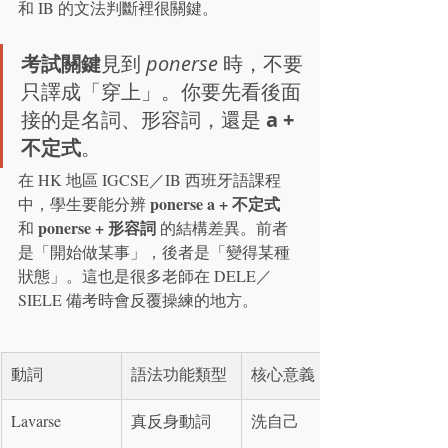
和 IB 的文法判斷裡很關鍵。
考試關鍵
見到 
ponerse
 時，不要
只譯成「穿上」。你要先看後面
接的是名詞、形容詞，還是 
a + 
不定式
。
在 HK 地區 IGCSE／IB 西班牙語課程
ponerse a + 不定式
中，學生要能分辨 
ponerse + 形容詞
和 
 的結構差異。前者
是「開始做某事」，後者是「變得某種
狀態」。這也是很多老師在 DELE／
SIELE 備考時會反覆操練的地方。
動詞
語法功能類型
核心意義
Lavarse
真反身動詞
洗自己