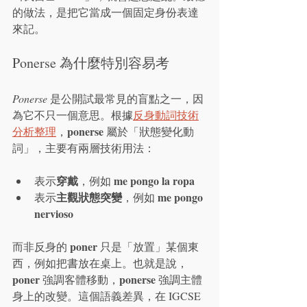
的做法，是把它當成一個固定身份表達
來記。
Ponerse 為什麼特別容易考
Ponerse
 是公開試最常見的盲點之一，因
為它不只一個意思。根據
反身動詞技術
ponerse
分析整理
，
 屬於「狀態變化動
詞」，主要有兩層技術用法：
穿戴
me pongo la ropa
表示
，例如 
主觀狀態突變
me pongo 
表示
，例如 
nervioso
poner
而非反身的 
 只是「放置」某個東
西，例如把書放在桌上。也就是說，
poner
ponerse
 強調客體移動，
 強調主體
身上的改變。這個語義差異，在 IGCSE 