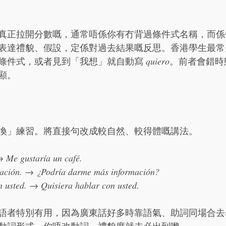
真正拉開分數嘅，通常唔係你有冇背過條件式名稱，而係
表達禮貌、假設，定係對過去結果嘅反思。香港學生最常
條件式，或者見到「我想」就自動寫 
quiero
。前者會錯時
顯。
換」練習。將直接句改成較自然、較得體嘅講法。
→ 
Me gustaría un café.
ación.
 → 
¿Podría darme más información?
 usted.
 → 
Quisiera hablar con usted.
語者特別有用，因為廣東話好多時靠語氣、助詞同場合去