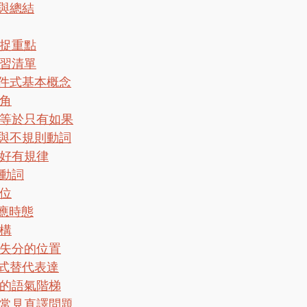
與總結
捉重點
習清單
件式基本概念
角
等於只有如果
與不規則動詞
好有規律
動詞
位
對應時態
構
失分的位置
式替代表達
的語氣階梯
常見直譯問題