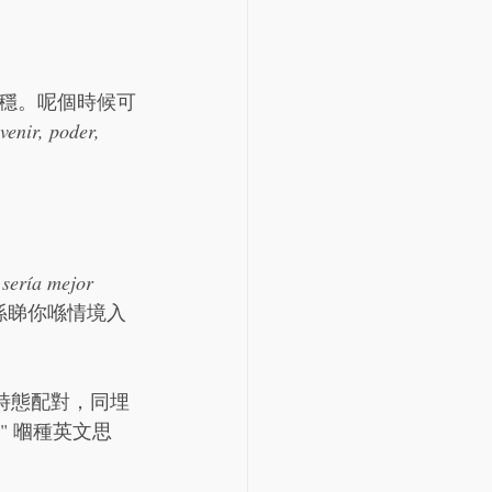
穩。呢個時候可
 venir, poder, 
、
sería mejor 
係睇你喺情境入
時態配對，同埋
ime" 嗰種英文思