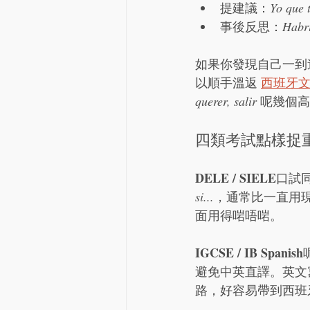
提建議：
Yo que t
事後反思：
Habrí
如果你發現自己一到
以順手溫返 
西班牙
querer, salir
 呢幾個
四類考試點樣捉
DELE / SIELE
口試
si...
，通常比一直用
面用得啱唔啱。
IGCSE / IB Spanish
避免中英直譯。英文寫 "I w
路，好容易帶到西班