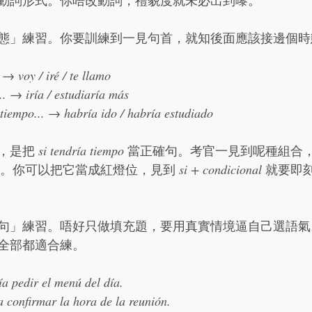
動詞形式。你唔改動詞，禮貌度就未必出到嚟。
態」練習。你要訓練到一見句首，就知後面應該接邊個時
 → 
voy / iré / te llamo
..
 → 
iría / estudiaría más
tiempo...
 → 
habría ido / habría estudiado
，是把 
si tendría tiempo
 當正確句。考官一見到呢種組合
規則。你可以把它當成紅燈位，見到 
si + condicional
 就要即
句」練習。唔好只做填充題，要用真實情境逼自己選語氣
全部都適合練。
a pedir el menú del día.
a confirmar la hora de la reunión.