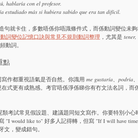
ú, hablaría con el profesor.
a estudiado más si hubiera sabido que era tan difícil.
造句就卡住，多數唔係你唔識條件式，而係動詞變位未夠
文動詞變位記憶口訣與常見不規則動詞整理
，尤其是 
tener,
高頻動詞。
重點
同寫作都重視語氣是否自然。你識用 
me gustaría
、
podría
現在式更有成熟感。考官唔係淨係睇你有冇文法名詞，而
呢類考試常見假設題、建議題同短文寫作。你要特別小心
ould like to" 好多人記得轉，但寫 "If I will have t
牙文，變成錯句。