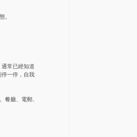
態。
，通常已經知道
刻停一停，自我
。餐廳、電郵、