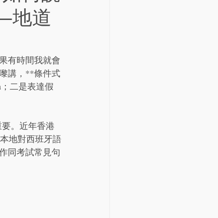
—地道
果有時間我就會
嚟講，**條件式
a
；二是表達假
尤其重要。近年香港
映本地對西班牙語
作同考試常見句