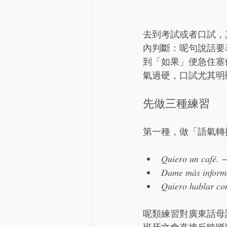
去到考試或者口試，
內判斷：呢句說話要
到「如果」便急住塞
氣過硬，口試尤其明
先做三種練習
第一種，做「語氣轉
Quiero un café.
 
Dame más inform
Quiero hablar con
呢類練習對廣東話母