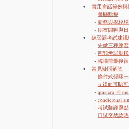
實用會話範例與
  - 
餐廳點餐
  - 
商務與學校場
  - 
朋友閒聊與日
練習題考試建議
  - 
先做三種練習
  - 
四類考試點樣
  - 
臨場前最後複
常見疑問解答
  - 
條件式係咪一定
  - 
si 後面可唔
  - 
quisiera 同 
  - 
condicional s
  - 
考試翻譯題點
  - 
口試突然諗唔