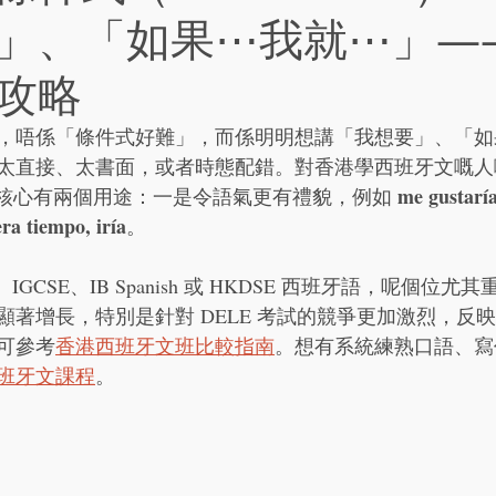
」、「如果⋯我就⋯」—
攻略
，唔係「條件式好難」，而係明明想講「我想要」、「如
太直接、太書面，或者時態配錯。對香港學西班牙文嘅人
me gustarí
l）**最核心有兩個用途：一是令語氣更有禮貌，例如 
era tiempo, iría
。
IGCSE、IB Spanish 或 HKDSE 西班牙語，呢個位
顯著增長，特別是針對 DELE 考試的競爭更加激烈，反
可參考
香港西班牙文班比較指南
。想有系統練熟口語、寫
班牙文課程
。