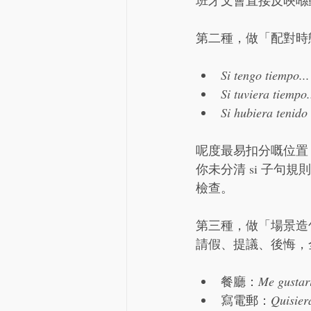
班牙文會直接反映喺
第二種，做「配對時
Si tengo tiempo...
Si tuviera tiempo.
Si hubiera tenido 
呢度最易扣分嘅位置
你未分清 si 子句
檢查。
第三種，做「場景造
請假、提議、後悔，
餐廳：
Me gustarí
寫電郵：
Quisier