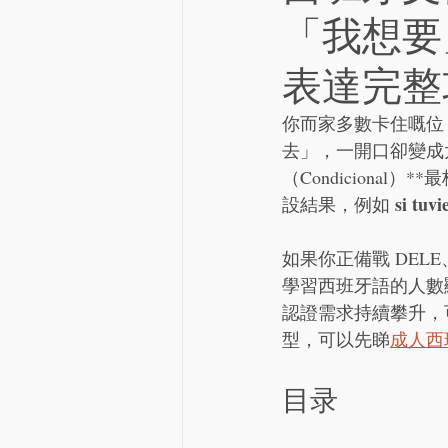
「我想要
表達完整
你而家多數卡住嘅位
去」，一開口卻變成
（Condiciona
si tuvi
設結果，例如 
如果你正備戰 DELE、
學習西班牙語的人數
認證需求持續攀升，
型，可以先睇
成人西
目录