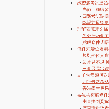
練習題考試建議
  - 
先做三種練習
  - 
四類考試點樣
  - 
臨場前最後複
理解西班牙文條
  - 
先分清兩個主
  - 
點解條件式唔
條件式變位規則
  - 
規則變位其實
  - 
最常見不規則
  - 
三個最易出錯
si 子句種類與
  - 
四種最常考結
  - 
香港學生最易
客氣與禮貌條件
  - 
由直接到委婉
  - 
廣東話母語者