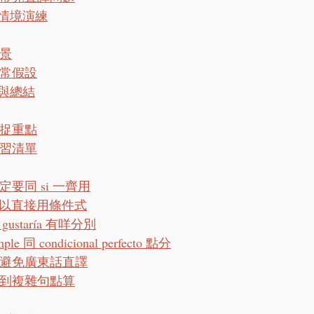
情境演練
景
常假設
與總結
捉重點
習清單
要同 si 一齊用
可以直接用條件式
me gustaría 有咩分別
imple 同 condicional perfecto 點分
避免廣東話直譯
到複雜句點算