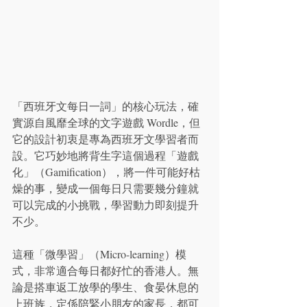
「西班牙文每日一詞」的核心玩法，確
實源自風靡全球的文字遊戲 Wordle，但
它的設計初衷是專為西班牙文學習者而
設。它巧妙地將背生字這個過程「遊戲
化」（Gamification），將一件可能好枯
燥的事，變成一個每日只需要幾分鐘就
可以完成的小挑戰，學習動力即刻提升
不少。
這種「微學習」（Micro-learning）模
式，非常適合每日都好忙的香港人。無
論是搭車返工放學的學生、食晏休息的
上班族，定係陪緊小朋友的家長，都可