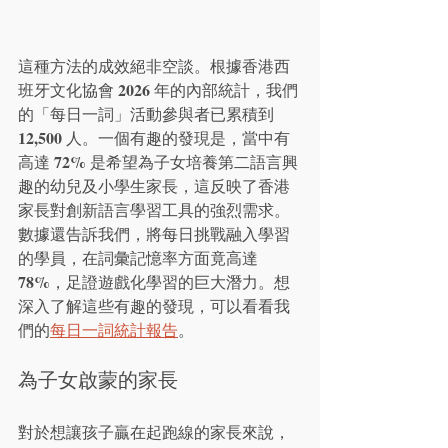
這種方法的成效絕非空談。根據香港西
2026
班牙文化協會 
 年的內部統計，我們
的「每日一詞」活動參與者已累積到 
12,500
 人。一個有趣的發現是，當中有
72%
高達 
 是希望為子女培養第二語言興
趣的幼兒及小學生家長，這反映了香港
家長對創新語言學習工具的強烈需求。
數據還告訴我們，將每日挑戰融入學習
的學員，在詞彙記憶率方面竟高達 
78%
，足證遊戲化學習的巨大潛力。想
深入了解這些有趣的發現，可以看看我
們的
每日一詞統計報告
。
為子女啟蒙的家長
對於想讓孩子贏在起跑線的家長來說，