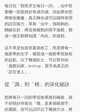
每日玩「西班牙文每日一詞」，估中答
案嗰一刻當然好有成功感。但如果你想
將呢份樂趣，真正轉化成可以隨時使用
的語言能力，單靠「估中」係唔夠的。
關鍵在於，將這個被動的猜字遊戲，變
成一個主動將知識「內化」的過程。
這不單是知道答案就收工，而是將每一
個新學的生字，都當成一個新學習旅程
的起點。以下幾個貼士，可以幫你由
「遊戲玩家」level up，晉升為真正的
「語言達人」。
從「識」到「精」的深化秘訣
想將每日一詞的學習效果推到極致，就
千祈唔好停留在「哦，原來係呢個字」
的層面。你可以試吓以下幾個方法，將