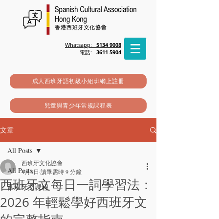
Whatsapp:
5134 9008
電話:
3611 5904
成人西班牙語初級小組班網上註冊
兒童與青少年常規課程表
文章
All Posts
西班牙文化協會
All Posts
4月3日
讀畢需時 9 分鐘
西班牙文每日一詞學習法：
西班牙文課程
2026 年輕鬆學好西班牙文