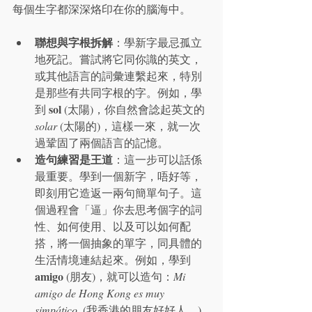
每個生字都深深烙印在你的腦海中。
聯想與字根拆解
：學新字最忌孤立
地死記。嘗試將它同你識的英文，
或其他語言的詞彙連繫起來，特別
是那些有共同字根的字。例如，學
sol
到 
 (太陽)，你自然會諗起英文的 
solar
 (太陽的)，這樣一來，就一次
過鞏固了兩個語言的記憶。
造句練習是王道
：這一步可以話係
最重要。學到一個新字，唔好等，
即刻用它造返一兩句簡單句子。這
個過程會「逼」你去思考個字的詞
性、如何使用、以及可以如何配
搭，將一個抽象的單字，同具體的
生活情境連結起來。例如，學到 
amigo
 (朋友)，就可以造句：
Mi 
amigo de Hong Kong es muy 
simpático.
 (我香港的朋友好好人。)