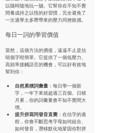
以隨時隨地玩一舖。它幫你在不知不覺
間養成持之以恆的好習慣，完全避免了
一次過學太多嘢帶來的壓力同挫敗感。
每日一詞的學習價值
當然，這個方法的價值，遠遠不止是估
啱個字咁簡單。它提供了一個低壓力、
高頻率接觸語言的機會，可以好有效地
幫到你：
自然累積詞彙量
：每日學一個新
字，一年下來就超過三百個。日積
月累，你的詞彙量會不知不覺間大
增。
提升拼寫同發音直覺
：在估字的過
程，你會不斷思考字母如何組合、
如何發音，潛移默化地鞏固你對拼