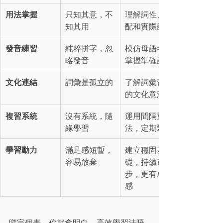
用法掌握
只知其意，不
理解詞性、搭
知其用
配和實際語境
發音練習
純粹拼字，忽
模仿母語者，
略發音
掌握準確讀音
文化連結
詞彙是孤立的
了解詞彙背後
的文化意涵
複習系統
沒有系統，隨
運用間隔重複
緣學習
法，定期鞏固
學習動力
滿足感短暫，
建立穩固基
容易放棄
礎，持續進
步，更有成功
感
睇完個表，你就會明白，高效學習法唔