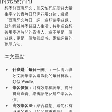
的完整指南
想學好西班牙文，但又怕死記硬背大量
生字？其實每日只需花幾分鐘，透過
「西班牙文每日一詞」這類猜字遊戲，
就能輕鬆將學習融入生活，特別適合想
善用零碎時間的香港人。這不單是一個
遊戲，更是一個培養語感、累積詞彙的
聰明方法。
本文重點
什麼是「每日一詞」
：一個將西班
牙文詞彙學習遊戲化的每日挑戰，
類似 Wordle。
學習價值
：能有效累積詞彙、提升
拼寫直覺、培養語感及建立學習習
慣。
高效學習法
：結合聯想、造句和有
系統的複習（如間隔重複法），將