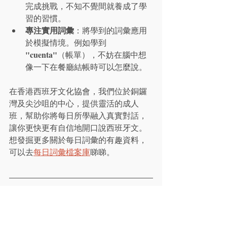
完成挑戰，不知不覺間就養成了學
習的習慣。
專注實用詞彙
：將學到的詞彙應用
於模擬情境。例如學到 
"cuenta"
（帳單），不妨在腦中想
像一下在餐廳結帳時可以怎麼說。
在香港西班牙文化協會，我們位於銅鑼
灣及尖沙咀的中心，提供靈活的成人
班，幫助你將每日所學融入真實對話，
讓你更快更有自信地開口說西班牙文。
想發掘更多關於每日詞彙的有趣資料，
可以去
每日詞彙檔案庫
睇睇。
常見問題 (FAQ)