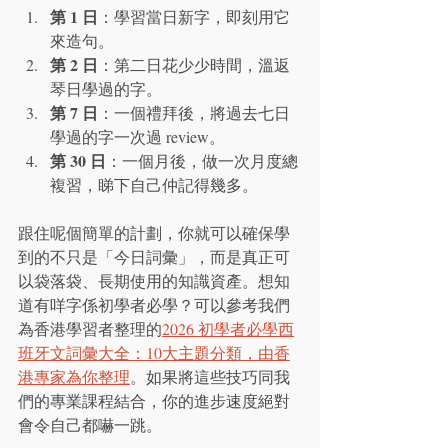
第 1 日
：學習當日新字，即刻用它
來造句。
第 2 日
：第二日花少少時間，溫返
琴日學過的字。
第 7 日
：一個禮拜後，將過去七日
學過的字一次過 review。
第 30 日
：一個月後，做一次月度總
複習，睇下自己仲記得幾多。
跟住呢個簡單的計劃，你就可以確保學
到的不只是「今日詞彙」，而是真正可
以袋落袋、長期使用的知識資產。想知
道有咩字係初學者必學？可以參考我們
為香港學習者整理的
2026 初學者必學西
班牙文詞彙大全：10大主題分類，由香
港專家為你整理
。如果將這些技巧同我
們的專業課程結合，你的進步速度絕對
會令自己都嚇一跳。