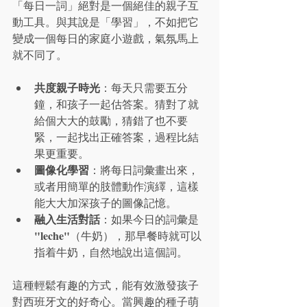
「每日一詞」絕對是一個絕佳的親子互
動工具。與其說是「學習」，不如把它
變成一個每日的家庭小遊戲，氣氛馬上
就不同了。
共度親子時光
：每天只需要五分
鐘，和孩子一起估答案。猜對了就
給個大大的鼓勵，猜錯了也不要
緊，一起找出正確答案，過程比結
果更重要。
圖像化學習
：將每日詞彙畫出來，
或者用簡單的肢體動作演繹，這樣
能大大加深孩子的圖像記憶。
融入生活對話
：如果今日的詞彙是 
"leche"
（牛奶），那早餐時就可以
指着牛奶，自然地說出這個詞。
這種輕鬆有趣的方式，能有效激發孩子
對西班牙文的好奇心。當興趣的種子萌