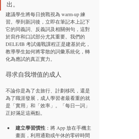
出。
建議學生將每日挑戰視為 warm-up 練
習。學到新詞後，立即在筆記本上記下
它的同義詞、反義詞及相關例句，這對
於寫作和口試部分尤其重要。我們的 
DELE/IB 考試備戰課程正是建基於此，
教導學生如何將零散的詞彙系統化，轉
化為應試的真正實力。
尋求自我增值的成人
不論你是為了去旅行、計劃移民，還是
為了職涯發展，成人學習者最看重的就
是「實用」和「效率」。「每日一詞」
正好滿足這兩點。
建立學習慣性
：將 App 放在手機主
畫面，利用通勤或午休的零碎時間