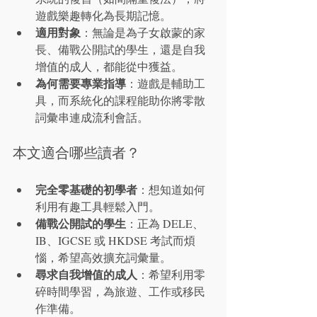
遊戲樂趣轉化為長期記憶。
適用對象
：無論是為子女啟蒙的家
長、備戰公開試的學生，還是自我
增值的成人，都能從中獲益。
為何需要專業指導
：遊戲是輔助工
具，而系統化的課程能助你將零散
詞彙串連成流利會話。
本文適合哪些讀者？
完全零基礎的初學者
：想知道如何
利用有趣工具輕鬆入門。
備戰公開試的學生
：正為 DELE、
IB、IGCSE 或 HKDSE 考試而煩
惱，希望高效擴充詞彙量。
尋求自我增值的成人
：希望利用零
碎時間學習，為旅遊、工作或移民
作準備。