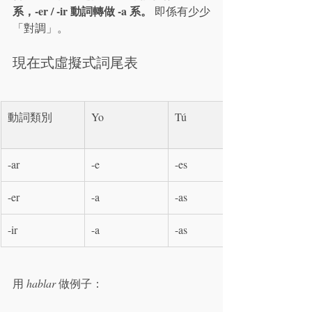
系，-er / -ir 動詞轉做 -a 系。
 即係有少少
「對調」。
現在式虛擬式詞尾表
動詞類別
Yo
Tú
-ar
-e
-es
-er
-a
-as
-ir
-a
-as
用 
hablar
 做例子：