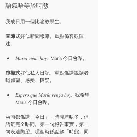
語氣唔等於時態
我成日用一個比喻教學生。
直陳式
好似新聞報導。重點係客觀陳
述。
María viene hoy.
  María 今日會嚟。
虛擬式
好似私人日記。重點係講說話者
嘅願望、感受、懷疑。
Espero que María venga hoy.
  我希望 
María 今日會嚟。
兩句都係講「今日」，時間差唔多，但
語氣完全唔同。第一句報告事實，第二
句表達願望。呢個就係點解「時態」同