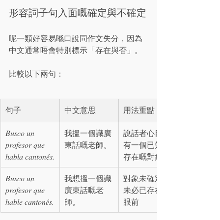
形容詞子句入面嘅確定與不確定
呢一類好容易喺口說同作文失分，因為
中文通常唔會特別標示「存在與否」。
比較以下兩句：
句子
中文意思
用法重點
Busco un 
我搵一個識廣
說話者心目中
profesor que 
東話嘅老師。
有一個已知、
habla cantonés.
存在嘅對象
Busco un 
我想搵一個識
對象未確定，
profesor que 
廣東話嘅老
未必已存在於
hable cantonés.
師。
眼前