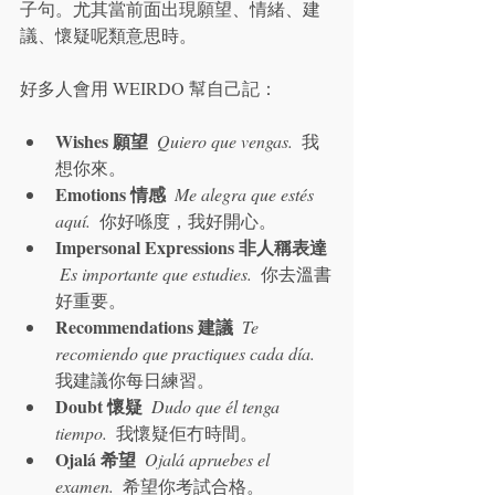
子句。尤其當前面出現願望、情緒、建
議、懷疑呢類意思時。
好多人會用 WEIRDO 幫自己記：
Wishes 願望
Quiero que vengas.
  我
想你來。
Emotions 情感
Me alegra que estés 
aquí.
  你好喺度，我好開心。
Impersonal Expressions 非人稱表達
Es importante que estudies.
  你去溫書
好重要。
Recommendations 建議
Te 
recomiendo que practiques cada día.
我建議你每日練習。
Doubt 懷疑
Dudo que él tenga 
tiempo.
  我懷疑佢冇時間。
Ojalá 希望
Ojalá apruebes el 
examen.
  希望你考試合格。