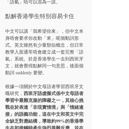
「語氣」唔可以混為一談。
點解香港學生特別容易卡住
中文可以講「我希望你來」，但中文本
身唔會要求你改動「來」呢個動詞形
式。英文雖然有少量類似概念，但日常
教學入面通常唔會建立成一套完整「語
氣」系統。於是香港學生一去到西班牙
文，就會覺得點解同一句意思，後面個
動詞 suddenly 要變。
根據一項關於中文母語者學習西班牙文
西班牙語虛擬式係中文母語者
嘅研究，
學習中最難克服的障礙之一，其核心挑
戰在於表達「非現實情境」與「情緒連
接」的語義功能，這在中文和英文中完
全缺乏對應結構，導致約99%的香港學
生在初接觸時產生強烈畏難反應，並在