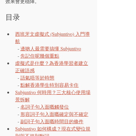
效果會更穩陣。
目录
西班牙文虛擬式 (Subjuntivo) 入門導
航
  - 
邊啲人最需要搞懂 Subjuntivo
  - 
先記住呢幾個重點
虛擬式是什麼？為香港學習者建立
正確語感
  - 
語氣唔等於時態
  - 
點解香港學生特別容易卡住
Subjuntivo 何時用？三大核心使用場
景拆解
  - 
名詞子句入面嘅觸發位
  - 
形容詞子句入面嘅確定與不確定
  - 
副詞子句入面嘅時間目的條件
Subjuntivo 如何構成？現在式變位規
則與不規則動詞