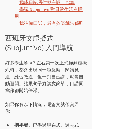
  - 
我成日記唔住雙主詞，點算
  - 
學識 Subjuntivo 對日常生活有咩
用
  - 
我準備口試，最有效嘅練法係咩
西班牙文虛擬式 
(Subjuntivo) 入門導航
好多學生喺 A2 左右第一次正式撞到虛擬
式時，都會出現同一種反應。閱讀見
過，練習做過，但一到自己講，就會自
動避開。結果句子愈講愈簡單，口講同
寫作都開始停滯。
如果你有以下情況，呢篇文就係寫畀
你：
初學者
。已學過現在式、過去式，