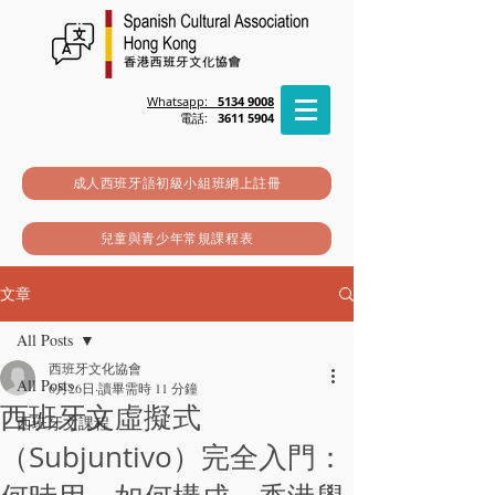
Whatsapp:
5134 9008
電話:
3611 5904
成人西班牙語初級小組班網上註冊
兒童與青少年常規課程表
文章
All Posts
西班牙文化協會
All Posts
6月26日
讀畢需時 11 分鐘
西班牙文虛擬式
西班牙文課程
（Subjuntivo）完全入門：