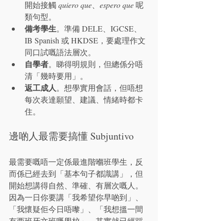
開始接觸 
quiero que
、
espero que
 呢
類句型。
備考學生
。準備 DELE、IGCSE、
IB Spanish 或 HKDSE，要處理作文
同口試嘅語法層次。
自學者
。睇得明規則，但總係分唔
清「幾時要用」。
返工成人
。想學實用會話，但唔想
每次表達願望、建議、情緒時都卡
住。
邊啲人最需要搞懂 Subjuntivo
最需要嘅唔一定係最進階嗰班學生，反
而係已經去到「基本句子都識講」，但
開始想講得自然、準確、有層次嘅人。
因為一日你要講「我希望你早啲到」、
「我懷疑佢今日唔嚟」、「我想搵一間
有西班牙文班嘅學校」，其實就已經踩