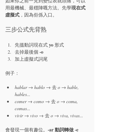
如果你之前一見到變位表就頭痛，可以
現在式
用最機械、最穩陣嘅方法。先學
虛擬式
，因為佢係入口。
三步公式先背熟
yo
先搵動詞現在式 
 形式
-o
去掉最後個 
加上虛擬式詞尾
例子：
hablar
 → 
hablo
 → 去 
o
 → 
hable, 
hables...
comer
 → 
como
 → 去 
o
 → 
coma, 
comas...
vivir
 → 
vivo
 → 去 
o
 → 
viva, vivas...
-ar 動詞轉做 -e 
會發現一個有趣位。