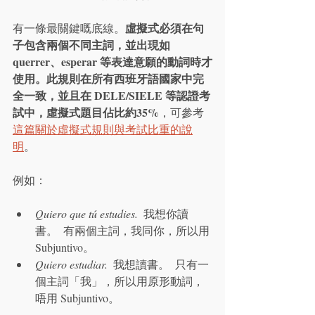
虛擬式必須在句
有一條最關鍵嘅底線。
子包含兩個不同主詞，並出現如 
querrer、esperar 等表達意願的動詞時才
使用。此規則在所有西班牙語國家中完
全一致，並且在 DELE/SIELE 等認證考
試中，虛擬式題目佔比約35%
，可參考
這篇關於虛擬式規則與考試比重的說
明
。
例如：
Quiero que tú estudies.
  我想你讀
書。  有兩個主詞，我同你，所以用 
Subjuntivo。
Quiero estudiar.
  我想讀書。  只有一
個主詞「我」，所以用原形動詞，
唔用 Subjuntivo。