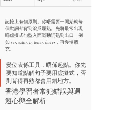
記憶上有個原則。你唔需要一開始就每
個動詞都背到滾瓜爛熟。先將最常出現
喺虛擬式句型入面嘅動詞熟到出口，例
如 
ser, estar, ir, tener, hacer
，再慢慢擴
充。
變位表係工具，唔係起點。你先
要知道點解句子要用虛擬式，否
則背得再熟都會用錯地方。
香港學習者常犯錯誤與迴
避心態全解析
香港學生喺 Subjuntivo 上面出事，通常唔
係因為懶，而係因為母語邏輯太強。腦