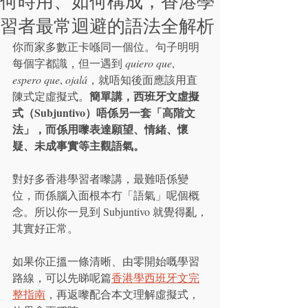
何時用、如何構成，香港學
習者最常迴避的語法全解析
你而家多數正卡喺同一個位。句子明明
每個字都識，但一遇到 
quiero que
, 
espero que
, 
ojalá
，就唔知後面應該用直
簡單講，西班牙文虛擬
陳式定虛擬式。
式（Subjuntivo）唔係另一套「高階文
法」，而係用嚟表達願望、情緒、懷
疑、未成事實等主觀語氣。
對好多香港學習者嚟講，最難唔係變
位，而係腦入面根本冇「語氣」呢個概
念。所以你一見到 Subjuntivo 就覺得亂，
其實好正常。
如果你正搵一條清晰、由零開始嘅學習
路線，可以先睇呢篇
香港學西班牙文完
整指南
，再返嚟配合本文理解虛擬式，