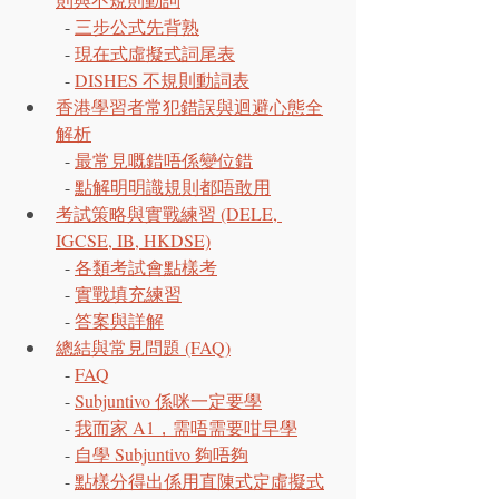
  - 
三步公式先背熟
  - 
現在式虛擬式詞尾表
  - 
DISHES 不規則動詞表
香港學習者常犯錯誤與迴避心態全
解析
  - 
最常見嘅錯唔係變位錯
  - 
點解明明識規則都唔敢用
考試策略與實戰練習 (DELE, 
IGCSE, IB, HKDSE)
  - 
各類考試會點樣考
  - 
實戰填充練習
  - 
答案與詳解
總結與常見問題 (FAQ)
  - 
FAQ
  - 
Subjuntivo 係咪一定要學
  - 
我而家 A1，需唔需要咁早學
  - 
自學 Subjuntivo 夠唔夠
  - 
點樣分得出係用直陳式定虛擬式