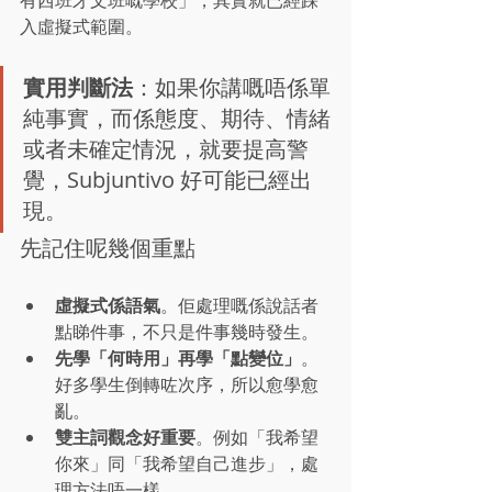
入虛擬式範圍。
實用判斷法
：如果你講嘅唔係單
純事實，而係態度、期待、情緒
或者未確定情況，就要提高警
覺，Subjuntivo 好可能已經出
現。
先記住呢幾個重點
虛擬式係語氣
。佢處理嘅係說話者
點睇件事，不只是件事幾時發生。
先學「何時用」再學「點變位」
。
好多學生倒轉咗次序，所以愈學愈
亂。
雙主詞觀念好重要
。例如「我希望
你來」同「我希望自己進步」，處
理方法唔一樣。