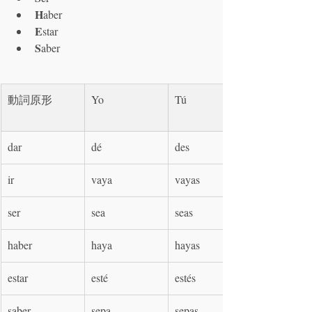
H
aber
E
star
S
aber
動詞原形
Yo
Tú
dar
dé
des
ir
vaya
vayas
ser
sea
seas
haber
haya
hayas
estar
esté
estés
saber
sepa
sepas