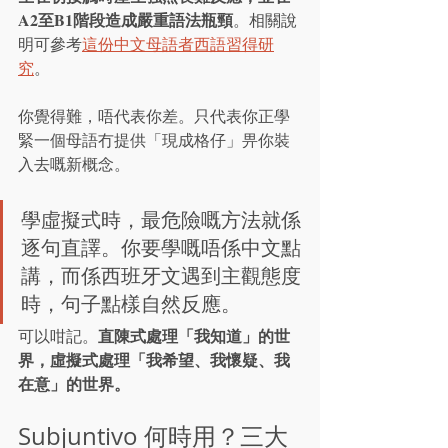
A2至B1階段造成嚴重語法瓶頸
。相關說
明可參考
這份中文母語者西語習得研
究
。
你覺得難，唔代表你差。只代表你正學
緊一個母語冇提供「現成格仔」畀你裝
入去嘅新概念。
學虛擬式時，最危險嘅方法就係
逐句直譯。你要學嘅唔係中文點
講，而係西班牙文遇到主觀態度
時，句子點樣自然反應。
直陳式處理「我知道」的世
可以咁記。
界，虛擬式處理「我希望、我懷疑、我
在意」的世界。
Subjuntivo 何時用？三大