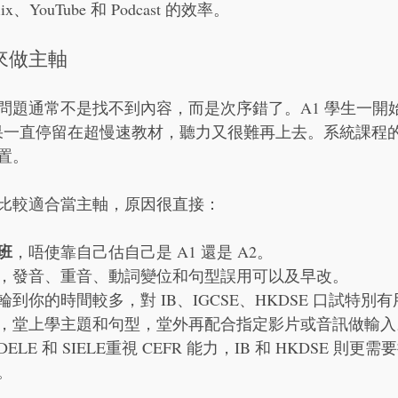
x、YouTube 和 Podcast 的效率。
來做主軸
問題通常不是找不到內容，而是次序錯了。A1 學生一開
如果一直停留在超慢速教材，聽力又很難再上去。系統課程
置。
比較適合當主軸，原因很直接：
班
，唔使靠自己估自己是 A1 還是 A2。
，發音、重音、動詞變位和句型誤用可以及早改。
輪到你的時間較多，對 IB、IGCSE、HKDSE 口試特別
，堂上學主題和句型，堂外再配合指定影片或音訊做輸入
DELE 和 SIELE重視 CEFR 能力，IB 和 HKDSE 則
。