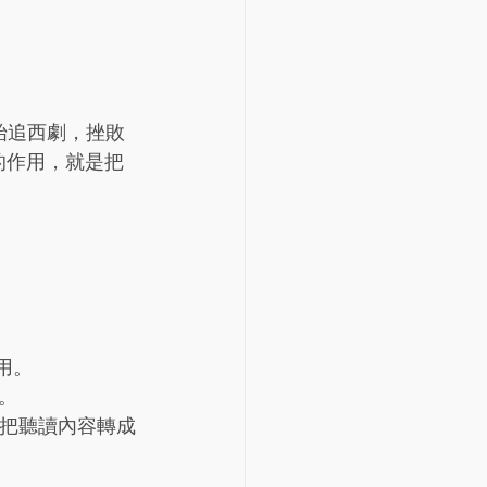
始追西劇，挫敗
的作用，就是把
有用。
。
更需要把聽讀內容轉成