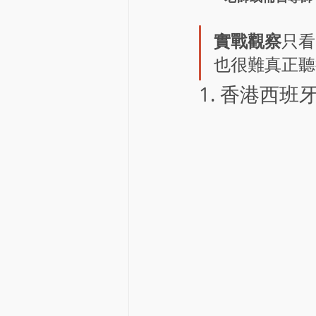
實戰觀察
只看
也很難真正聽
1. 香港西班