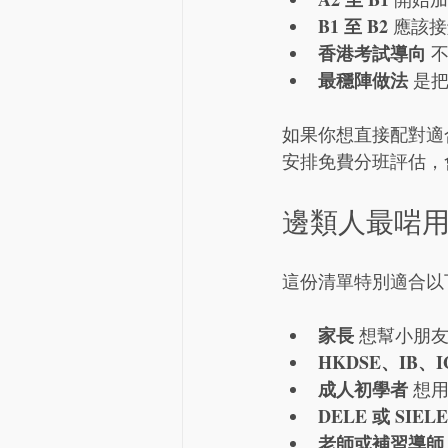
B1 至 B2
 應該
香港考試導向
 
最穩陣做法
 是
如果你想直接配對適
安排免費分班評估，
邊類人最啱
這份清單特別適合以
家長
 想幫小朋
HKDSE、IB、I
成人初學者
 想用
DELE 或 SIEL
老師或補習導師