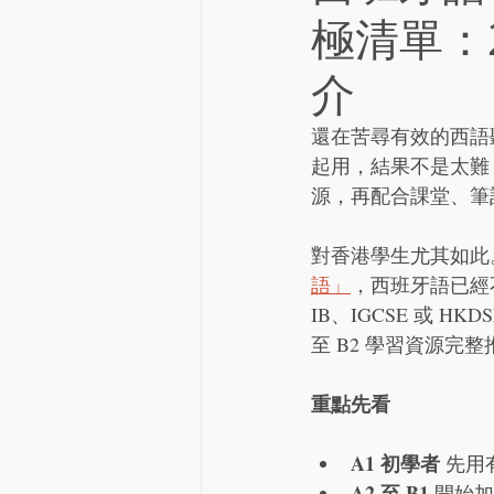
極清單：
介
還在苦尋有效的西語聽力資
起用，結果不是太難，
源，再配合課堂、筆
對香港學生尤其如此
語」
，西班牙語已經
IB、IGCSE 或 HKDS
至 B2 學習資源
重點先看
A1 初學者
 先用
A2 至 B1
 開始