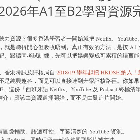
2026年A1至B2學習資源
源？很多香港學習者一開始就把 Netflix、YouTube、P
就是睇得開心但吸收唔到。真正有效的方法，是按 A1 至
記、跟讀同考試訓練，先可以把娛樂變成可累積的語言能
。香港考試及評核局自 
2018/19 學年起把 HKDSE 納
不是純興趣科，而是可以直接連到升學評核路徑。你如果正
E，這份「西班牙語 Netflix、YouTube 及 Podcast 終極清單
完整推介」應該由資源選擇開始，而不是由亂追片開始。
有圖像輔助、語速可控、字幕清楚的 YouTube 資源。
加入 Podcast，同時保留一部分教學型影片補文法。