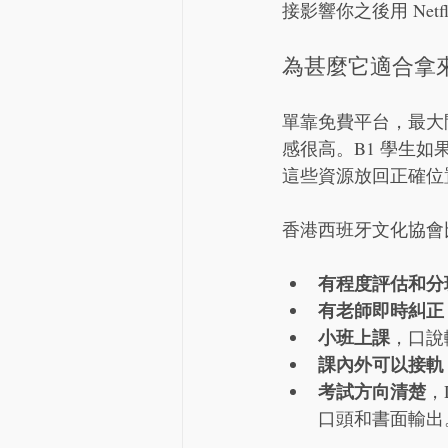
接影響你之後用 Netfli
為甚麼它適合拿
單靠免費平台，最大
感很高。B1 學生
這些資源放回正確位
香港西班牙文化協會
有程度評估和分
有老師即時糾正
小班上課
，口說
課內外可以接軌
考試方向清楚
，
口頭和書面輸出