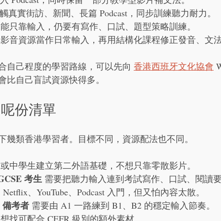
接觸真實街訪、新聞、長篇 Podcast，同步訓練聽力耐力。
不能只靠輸入，仍要有寫作、口試、題型策略訓練。
把影音資源當作日常輸入，再用結構化課程修正發音、文
合自己程度的學習路線，可以先向 
香港西班牙文化協會
 
會比自己盲試資源快得多。
用呢份清單
下幾類香港學習者。目標不同，資源配法也不同。
友或中學生建立第二外語基礎，不想只靠零散影片。
GCSE 考生
 需要把聽力輸入連到考試寫作、口試、閱讀
 Netflix、YouTube、Podcast 入門，但又怕內容太散。
E 備考者
 需要由 A1 一路練到 B1、B2 的穩定輸入節奏。
 想找可配合 CEFR 級別的額外素材。