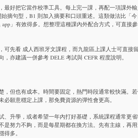
，最好把它當作校準工具。每上完一課，再配一項課外輸入
 開始摘句型，B1 則加入摘要和口頭重述。這類做法比「
後日又換 app」有效得多。想整理這種課內外配合方式，可直接
，可先看 成人西班牙文課程，而九龍區上課人士可直接留
，亦建議一併參考 DELE 考試與 CEFR 程度說明。
楚，但也有成本。時間要固定，熱門時段通常較快滿。若
未必願意穩定上課，那免費資源的彈性會更高。
試、升學，或者希望一年內打好基礎，系統課程通常更省
不是努力不夠，而是每星期都在換方法。先有主線，再用
穩得多。