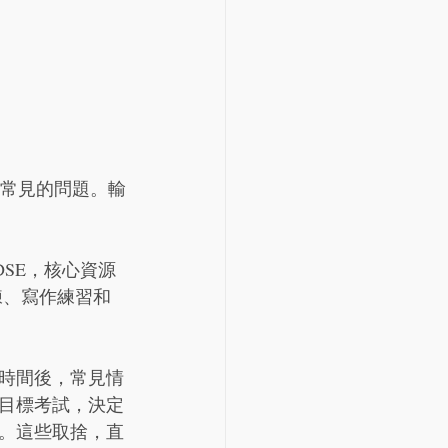
最常見的問題。輸
KDSE，核心資源
練、寫作練習和
時間後，常見情
目標考試，決定
。這些取捨，直