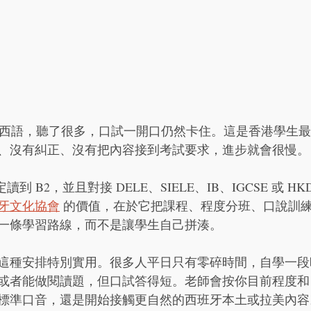
be 聽西語，聽了很多，口試一開口仍然卡住。這是香港學生
、沒有糾正、沒有把內容接到考試要求，進步就會很慢。
讀到 B2，並且對接 DELE、SIELE、IB、IGCSE 或 H
牙文化協會
 的價值，在於它把課程、程度分班、口說訓
一條學習路線，而不是讓學生自己拼湊。
這種安排特別實用。很多人平日只有零碎時間，自學一段
或者能做閱讀題，但口試答得短。老師會按你目前程度和
標準口音，還是開始接觸更自然的西班牙本土或拉美內容