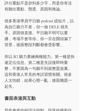
評分重點不是抄到多少字，而是你有沒
有聽出重點、態度、原因和推論。
很多香港學員平日聽 podcast 或短片，以
為自己聽力不差，但一做 DELE 就失
手。原因很直接。平日聽不明可以重
播，考場不會等你。你一旦在開頭漏了
背景，後面整段判斷都會受影響。
所以 B2 聽力要練兩種能力。第一種是快
速定位信息。第二種是失誤後即時重
整，不要因為一句聽不到就整題放棄。
這和香港人常見的考試習慣有關。很多
人太怕錯，結果心態一亂，後面幾題一
起失。
書面表達與互動
寫作會把你的語法控制、段落組織和任