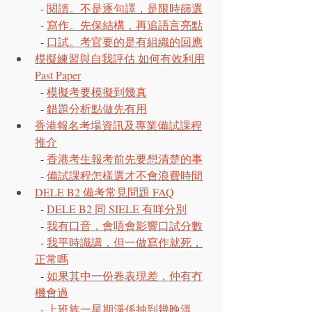
  - 
閱讀。不是逐句譯，是限時篩選
  - 
寫作。先保結構，再追語言亮點
  - 
口試。考官要的是有組織的回應
模擬練習與自我評估 如何有效利用
Past Paper
  - 
模擬考要模擬到幾真
  - 
錯題分析點做先有用
香港報名考場資訊及專業備試課程
推介
  - 
香港考生報考前先要想清楚的事
  - 
備試課程怎樣選才不會浪費時間
DELE B2 備考常見問題 FAQ
  - 
DELE B2 同 SIELE 有咩分別
  - 
我有口音，會唔會影響口試分數
  - 
我平時識講，但一做寫作就死，
正常嗎
  - 
如果其中一份卷表現差，仲有冇
機會過
  - 
上班族一星期淨係抽到幾晚溫