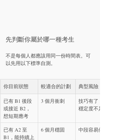
先判斷你屬於哪一種考生
不是每個人都應該用同一份時間表。可
以先用以下標準自測。
你目前狀態
較適合的計劃
典型風險
已有 B1 後段
3 個月衝刺
技巧有了，但
或接近 B2，
穩定度不足
想短期應考
已有 A2 至 
6 個月穩固
中段容易停滯
B1，能持續上