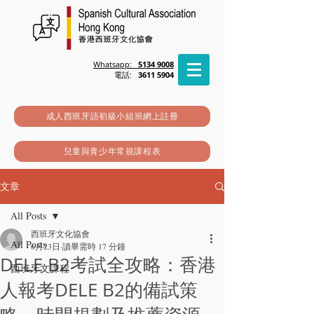
Whatsapp:
5134 9008
電話:
3611 5904
成人西班牙語初級小組班網上註冊
兒童與青少年常規課程表
文章
All Posts
西班牙文化協會
All Posts
6月23日
讀畢需時 17 分鐘
DELE B2考試全攻略：香港
西班牙文課程
人報考DELE B2的備試策