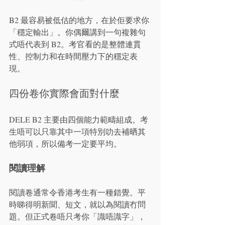
B2 最容易被低估的地方，在於佢要求你
「穩定輸出」。你偶爾講到一句複雜句
式唔代表到 B2。考官看的是整體連貫
性、控制力和在時間壓力下的穩定表
現。
四份卷你實際會面對什麼
DELE B2 主要由四個能力範疇組成。考
生唔可以只靠其中一項特別叻去補晒其
他弱項，所以備考一定要平均。
閱讀理解
閱讀卷通常令香港考生有一種錯覺。平
時睇得明新聞、短文，就以為閱讀冇問
題。但正式卷唔只考你「識唔識字」，