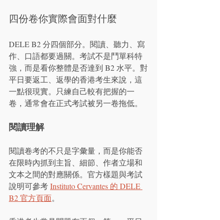
四份卷你實際會面對什麼
DELE B2 分四個部分。閱讀、聽力、寫
作、口語都要過關。考試不是鬥單科特
強，而是看你整體是否達到 B2 水平。對
平日要返工、返學的香港考生來說，這
一點很現實。只練自己較有把握的一
卷，通常會在正式考試被另一卷拖低。
閱讀理解
閱讀卷考的不只是字彙量，而是你能否
在限時內抓到主旨、細節、作者立場和
文本之間的對應關係。官方樣題與考試
說明可參考 
Instituto Cervantes 的 DELE 
B2 官方頁面
。