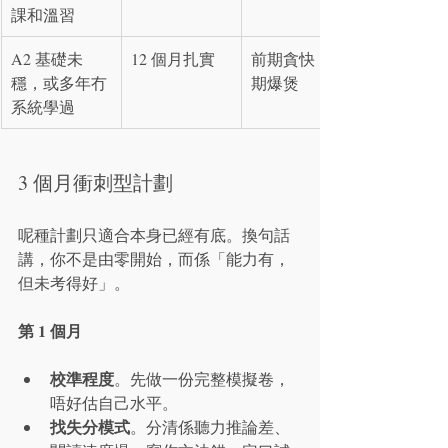
課和溫習
A2 基礎未
12 個月扎實
前期貪快，後
穩，或多年冇
期爆煲
系統學過
3 個月衝刺型計劃
呢種計劃只適合本身已經有底。換句話
講，你不是由零開始，而係「能力有，
但未考得好」。
第 1 個月
校準程度
。先做一份完整模擬卷，
唔好估自己水平。
找失分模式
。分清係聽力推論差、