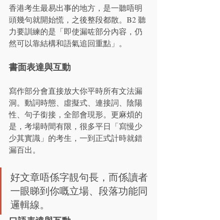
香港考生最易出事的地方，是一聽唔明
頭幾句就開始慌，之後整段都散。B2 聽
力要訓練的是「即使漏咗部分內容，仍
然可以靠結構和語氣追回重點」。
書面表達與互動
寫作部分會直接放大你平時所有文法漏
洞。動詞時態、虛擬式、連接詞、陰陽
性、句子銜接，全部會現形。更麻煩的
是，考場時間有限，很多平日「寫慢少
少其實識」的考生，一到正式計時就錯
漏百出。
好文章唔係字靚句長，而係讀者
一眼睇到你嘅立場、段落功能同
邏輯線。