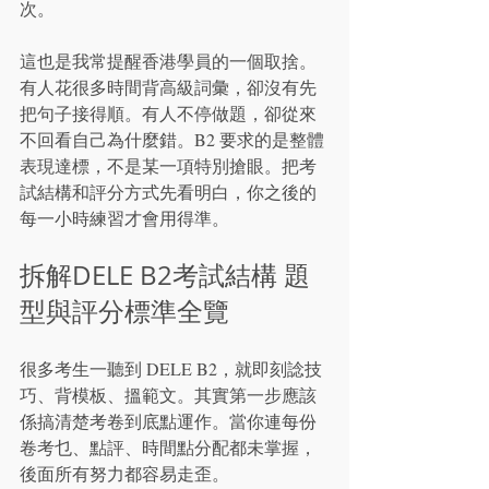
次。
這也是我常提醒香港學員的一個取捨。
有人花很多時間背高級詞彙，卻沒有先
把句子接得順。有人不停做題，卻從來
不回看自己為什麼錯。B2 要求的是整體
表現達標，不是某一項特別搶眼。把考
試結構和評分方式先看明白，你之後的
每一小時練習才會用得準。
拆解DELE B2考試結構 題
型與評分標準全覽
很多考生一聽到 DELE B2，就即刻諗技
巧、背模板、搵範文。其實第一步應該
係搞清楚考卷到底點運作。當你連每份
卷考乜、點評、時間點分配都未掌握，
後面所有努力都容易走歪。