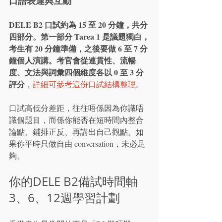
口語表達與互動
DELE B2 口試約為 15 至 20 分鐘，共分
四部分。第一部分 Tarea 1 是議題獨白，
考生有 20 分鐘準備，之後要做 6 至 7 分
鐘個人演講。考官會從連貫性、流暢
度、文法與詞彙四個維度各以 0 至 3 分
評分
，
詳細可參考這份口試結構整理
。
口試高低分差距，往往唔係因為你識唔
識個題目，而係你能否在短時間內整合
論點、鋪排正反、再講出自己觀點。如
果你平時只做自由 conversation，未必足
夠。
你的DELE B2備試時間軸 
3、6、12週學習計劃