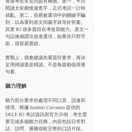
香港考生常見問題有兩個。第一，平日
閱讀太依賴慢速查字，正式考試一計時
就亂。第二，容易被選項中的關鍵字騙
到，以為看到原文同義字就等於答案。
其實 B2 很多題目在考改寫能力。原文一
句話換個講法放進選項，如果你只對字
面，很容易選錯。
實戰上，我會建議先看題目要求，再決
定用掃讀還是精讀。不是每篇都值得逐
句看。
聽力理解
聽力部分要求你處理不同口音、語速和
情境。根據 Instituto Cervantes 提供的 
DELE B2 考試資訊與官方示例，考生需
要完成多個聽力任務，內容包括日常對
話、訪問、廣播或較完整的口語片段。