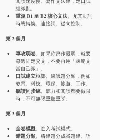
閱讀速度慢、寫作文法錯，定口試
組織亂。
重溫 B1 至 B2 核心文法
。尤其動詞
時態轉換、連接詞、從句控制。
第 2 個月
專攻弱卷
。如果你寫作最弱，就要
每週固定交文，不要再用「睇範文
當自己識」。
口試建立框架
。練議題分類，例如
教育、科技、環保、旅遊、工作。
聽讀同步練
。聽力和閱讀都要做限
時，不可無限重聽重睇。
第 3 個月
全卷模擬
。進入考試模式。
錯題分類
。將錯題分成審題錯、語