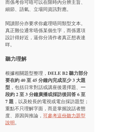
而係考你可唔可以在限時內分辨主旨、
細節、語氣、立場同資訊對應。
閱讀部分亦要求你處理唔同類型文本。
真正難位通常唔係某個生字，而係選項
設計得好近，逼你分清作者真正想表達
咩。
聽力理解
DELE B2 聽力部分
根據相關題型整理，
要在約 40 至 45 分鐘內完成至少 3 大題
型
一
，包括日常對話或講座後選擇題、
段約 2 至 3 分鐘廣播或採訪後回答 6 至 
7 題
，以及較長的電視或電台採訪題型；
重點不只理解字面，而是掌握說話者態
度、原因與推論，
可參考這份聽力題型
說明
。