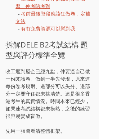
習，仲考唔考到
  - 
考前最後階段應該狂做卷，定補
文法
  - 
有冇免費資源可以幫到我
拆解DELE B2考試結構 題
型與評分標準全覽
收工返到屋企已經九點，仲要逼自己做
一份閱讀卷。做到一半先發現，原來連
每份卷考幾耐、邊部分可以失分、邊部
分一定要守住都未搞清楚。這是很多香
港考生的真實情況。時間本來已經少，
如果連考試結構都未摸熟，之後的練習
很容易變成盲做。
先用一張圖看清整體框架。