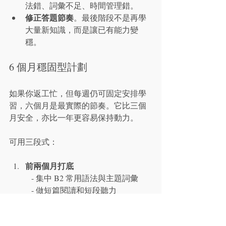
法錯、詞彙不足、時間管理錯。
修正答題節奏
。最後階段不是再學
大量新知識，而是讓已有能力變
穩。
6 個月穩固型計劃
如果你返工忙，但每週仍可固定安排學
習，六個月是最實際的節奏。它比三個
月安全，亦比一年更容易保持動力。
可用三段式：
前兩個月打底
   - 集中 B2 常用語法與主題詞彙

   - 做短篇閱讀和短段聽力

   - 開始口說紀錄，建立輸出習慣
中間兩個月分卷訓練