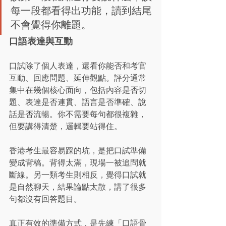
每一段都看得出功能，讀到結尾
不會覺得你離題。
口語表達與互動
口試除了個人表達，還看你能否和考官
互動、回應問題、延伸觀點。評分通常
集中在幾個核心面向，包括內容是否切
題、表達是否連貫、語言是否準確、說
話是否流暢。你不需要每句都很複雜，
但要講得清楚，邏輯要站得住。
香港考生最容易踩的坑，是把口試準備
變成背稿。背得太滿，現場一被追問就
斷線。另一類考生則相反，覺得口試就
是自然聊天，結果論點太散，講了很多
句都沒有回答題目。
真正有效的準備方式，是先練「口語骨