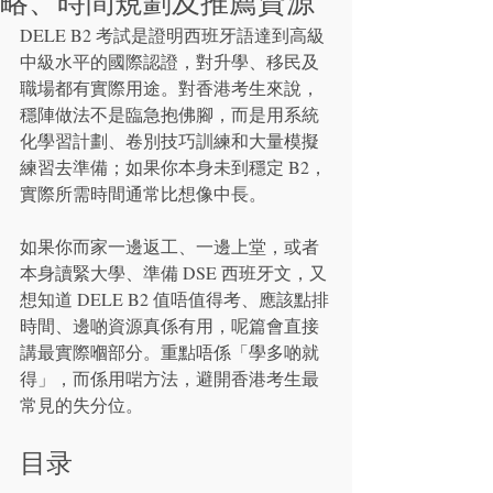
略、時間規劃及推薦資源
DELE B2 考試是證明西班牙語達到高級
中級水平的國際認證，對升學、移民及
職場都有實際用途。對香港考生來說，
穩陣做法不是臨急抱佛腳，而是用系統
化學習計劃、卷別技巧訓練和大量模擬
練習去準備；如果你本身未到穩定 B2，
實際所需時間通常比想像中長。
如果你而家一邊返工、一邊上堂，或者
本身讀緊大學、準備 DSE 西班牙文，又
想知道 DELE B2 值唔值得考、應該點排
時間、邊啲資源真係有用，呢篇會直接
講最實際嗰部分。重點唔係「學多啲就
得」，而係用啱方法，避開香港考生最
常見的失分位。
目录