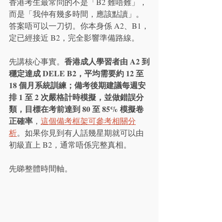
香港考生最常問的不是「B2 難唔難」，
而是「我仲有幾多時間，應該點讀」。
答案唔可以一刀切。你本身係 A2、B1，
定已經接近 B2，完全影響準備路線。
香港成人學習者由 A2 到
先講核心事實。
穩定達成 DELE B2，平均需要約 12 至 
18 個月系統訓練；備考後期建議每週安
排 1 至 2 次嚴格計時模擬，並做錯誤分
類，目標在考前達到 80 至 85% 模擬卷
正確率
，
這個備考框架可參考相關分
析
。如果你見到有人話幾星期就可以由
初級直上 B2，通常唔係完整真相。
先睇整體時間軸。