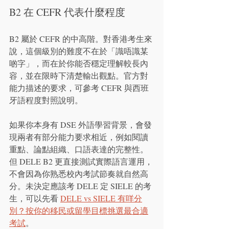
B2 在 CEFR 代表什麼程度
B2 屬於 CEFR 的中高階。對香港考生來
說，這個級別的難度不在於「識唔識某
啲字」，而在於你能否穩定理解較長內
容，並在限時下清楚輸出觀點。官方對
能力描述的要求，可參考 CEFR 與西班
牙語程度對照說明。
如果你本身有 DSE 外語學習背景，會發
現兩者有部分能力要求相近，例如閱讀
重點、論點組織、口語表達的完整性。
但 DELE B2 更直接測試實際語言運用，
不會因為你熟悉校內考試節奏就自然高
分。未決定應該考 DELE 定 SIELE 的考
生，可以先看 
DELE vs SIELE 有咩分
別？按你的移民或留學目標挑選最合適
考試
。