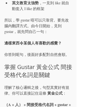
英文教育太強勢
，一見到 like 就自
動套入 I like 的框架
所以，學 gustar 唔可以只靠背。要先改
腦內翻譯方式。由今日開始，見到 
gustar，就先問自己一句：
邊樣東西令某個人有喜歡的感覺？
你答到呢句，後面好多配對自然會順。
掌握 Gustar 黃金公式 間接
受格代名詞是關鍵
理解了核心邏輯之後，句型其實好有規
黃金公式
律。你可以直接記住這條 
：
（A + 人） + 間接受格代名詞 + gustar + 