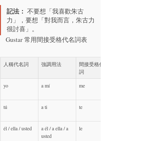
記法：
 不要想「我喜歡朱古
力」，要想「對我而言，朱古力
很討喜」。
Gustar 常用間接受格代名詞表
人稱代名詞
強調用法
間接受格代名
詞
yo
a mí
me
tú
a ti
te
él / ella / usted
a él / a ella / a 
le
usted