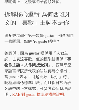
早啲矯正，之後講句子會順好多。
拆解核心邏輯 為何西班牙
文的「喜歡」主詞不是你
很多香港學生第一次學 gustar，都會問同
Yo gusto
一條問題。點解 
 唔得？
gustar
答案係，因為 
 唔係用「人做主
事
詞」去表達喜歡。佢的標準結構係「
物作主語 + 人作間接受詞
」。西班牙皇
家語言學院所代表的語法傳統亦指出，
當 gustar 表示「引起喜歡、吸引」時，
呢種結構係標準用法，而且係日常西班
牙語中的正常構式，可參考這個整理說
明：
RAE 對 gustar 標準結構的說明
。