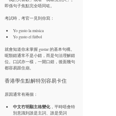
即係句子焦點完全唔同咗。
考試時，考官一見到你寫：
Yo gusto la música
Yo gusto el fútbol
就會知道你未掌握 gustar 的基本句構。
呢類錯通常不是小錯，而是句法理解錯
位。口試亦一樣，一開口錯，後面幾句
都容易跟住崩。
香港學生點解特別容易卡住
原因通常有兩個：
中文冇明顯主格變化
，平時唔會特
別意識到誰是主詞、誰是受詞