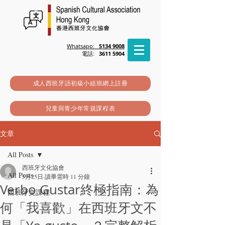
Whatsapp:
5134 9008
電話:
3611 5904
成人西班牙語初級小組班網上註冊
兒童與青少年常規課程表
文章
All Posts
西班牙文化協會
All Posts
5月25日
讀畢需時 11 分鐘
Verbo Gustar終極指南：為
西班牙文課程
何「我喜歡」在西班牙文不