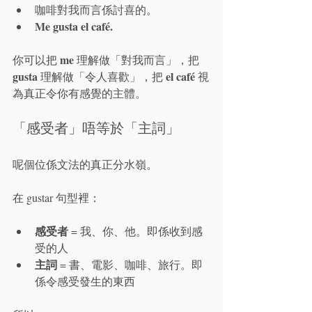
咖啡對我而言係討喜的。
Me gusta el café.
me
你可以把 
 理解做「對我而言」，把 
gusta
el café
 理解做「令人喜歡」，把 
 視
為真正令你有感覺的主體。
「感受者」唔等於「主詞」
呢個位係文法的真正分水嶺。
在 gustar 句型裡：
感受者
 = 我、你、他。即係收到感
受的人
主詞
 = 書、電影、咖啡、旅行。即
係令感受發生的東西