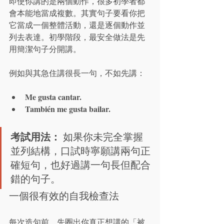
即使你講的是兩個動作，很多初學者都
會本能地當成複數。其實句子要看你把
它當成一個整體活動，還是逐個動作並
列去表達。初學階段，最安全做法是先
用簡潔句子分開講。
例如與其急住講很長一句，不如先講：
Me gusta cantar.
También me gusta bailar.
考試用法：
 如果你未完全掌握
並列結構，口試時寧願講兩句正
確短句，也好過講一句長但配合
錯的句子。
一個很有效的自我檢查法
每次造句前，先圈出你真正想講的「被