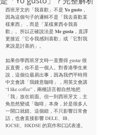
是「Yo gusto」？完整解析
Yo gusto
西班牙文的「我喜歡」不是 
，
因為這個句子的邏輯不是「我去喜歡某
樣東西」，而是「某樣東西令我喜
Me gusta
歡」。所以正確說法是 
，直譯
更接近「它令我感到喜歡」或「它對我
來說是討喜的」。
如果你學西班牙文時一直覺得 gustar 很
反直覺，你不是一個人。對香港學生來
說，這個位最易出事，因為我們平時用
中文會講「我鍾意咖啡」，用英文會講 
“I like coffee”，兩種語言都自然地把
「我」放在前面。但一到西班牙文，主
角忽然變成「咖啡」本身，於是很多人
一開口就錯。這個錯，不只影響日常會
話，也會直接影響 DELE、IB、
IGCSE、HKDSE 的寫作和口試表達。