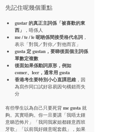
先記住呢幾個重點
gustar 的真正主詞係「被喜歡的東
西」
，唔係人
me / te / le 呢啲係間接受格代名詞
，
表示「對我／對你／對他而言」
gusta 定 gustan，要睇後面個主詞係
單數定複數
後面如果係動詞原形，例如 
comer、leer，通常用 gusta
香港考生要特別小心直譯思維
，因
為寫作同口試好容易因句構錯而失
分
me gusta
有些學生以為自己只要死背 
 就
夠。其實唔夠。你一旦要講「我唔太鍾
意睇恐怖片」「我同我家姐都鍾意西班
牙歌」「以前我好鍾意呢套戲」，如果