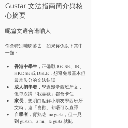
Gustar 文法指南簡介與核
心摘要
呢篇文適合邊啲人
你會特別啱睇落去，如果你係以下其中
一類：
香港中學生
，正備戰 IGCSE、IB、
HKDSE 或 DELE，想避免最基本但
最常失分的文法錯誤
成人初學者
，學過幾堂西班牙文，
但每次講「我喜歡」都會卡住
家長
，想明白點解小朋友學西班牙
文時，連「喜歡」都唔可以直譯
自學者
，背熟咗 me gusta，但一見
到 gustan、a mí、le gusta 就亂