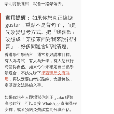
唔明背後邏輯，就會一路錯落去。
實用提醒：
 如果你想真正搞掂 
gustar，重點不是背句子，而是
先改變思考方式。把「我喜歡」
改想成「某樣東西對我來說很討
喜」，好多問題會即刻清楚。
香港學生學語言，通常都好講求目標。
有人為考試，有人為升學，有人想旅行
時講得自然。如果你仲未確定自己點學
最適合，不妨先睇下
學西班牙文有咩
用
，再決定要由考試路線、會話路線，
定基礎文法路線入手。
如果你想有人即場幫你糾正 gustar 呢類
高頻錯誤，可以直接 WhatsApp 查詢課程
安排，或者預約免費試堂同分班評估。