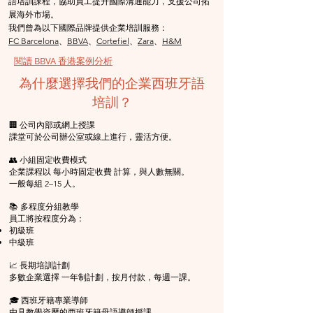
語培訓課程，協助員工提升國際溝通能力，支援公司拓
展海外市場。
我們曾為以下國際品牌提供企業培訓服務：
FC Barcelona
、
BBVA
、
Cortefiel
、
Zara
、
H&M
閱讀 BBVA 香港案例分析
為什麼選擇我們的企業西班牙語
培訓？
🏢 公司內部或網上授課
課堂可於公司辦公室或線上進行，靈活方便。
👥 小組固定收費模式
企業課程以 每小時固定收費 計算，與人數無關。
一般每組 2–15 人。
📚 多程度分組教學
員工將按程度分為：
初級班
中級班
📈 長期培訓計劃
多數企業選擇 一年制計劃，按月付款，每週一課。
🎓 西班牙籍專業導師
由具教學資歷的西班牙籍母語導師授課。