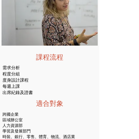
kong
kong
課程流程
需求分析
程度分組
度身設計課程
每週上課
出席紀錄及證書
適合對象
跨國企業
區域辦公室
人力資源部
學習及發展部門
時裝、銀行、零售、體育、物流、酒店業