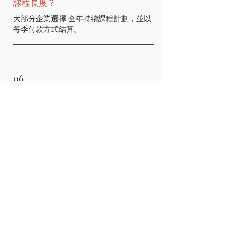
課程長度？
大部分企業選擇 全年持續課程計劃，並以
每季付款方式結算。
06.
會有證書嗎？
有。