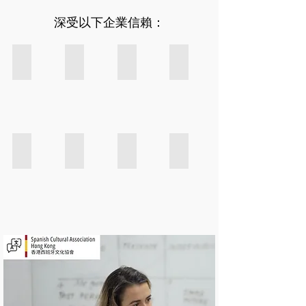
深受以下企業信賴：
F.C. Barcelona employees learn Spanish at the Spanish Cul
Zara employees take lessons at the Spanish Cul
BBVA employees learn with the spani
HKGCC: Hong Kong Genera
fc
zara
bbva
Hong
barcelona
employees
employees
Kong
employees
take
learn
General
learn
lessons
with
Chamber
Spanish
at
the
of
at
the
spanish
Commerce
H&M staff learns also at the spanish cultural association 
Cortefiel staff learns also at the spanish cultur
Bottega_Veneta_logo_3
Editorial Difusión Spanis
the
Spanish
cultural
-
hm
Cortefiel
Spanish
Cultural
association
Spanish
staff
staff
Cultural
association
of
Cultural
learns
learns
association
of
hong
Association
also
also
of
hong
kong
of
at
at
HK
kong
Hong
the
the
Kong
spanish
spanish
cultural
cultural
association
association
of
of
hong
hong