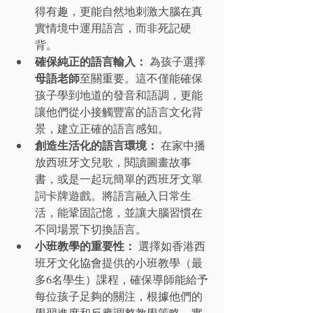
得有趣，更能自然地刺激大腦在真
實情境中運用語言，而非死記硬
背。
確保純正的語言輸入：
 為孩子選擇
母語老師
至關重要。這不僅能確保
孩子學到地道的發音和語調，更能
讓他們從小接觸豐富的語言文化背
景，建立正確的語言感知。
創造生活化的語言環境：
 在家中播
放西班牙文兒歌，閱讀圖畫故事
書，或是一起玩簡單的西班牙文單
詞卡牌遊戲。將語言融入日常生
活，能鞏固記憶，並讓大腦習慣在
不同場景下切換語言。
小班教學的重要性：
 選擇如香港西
班牙文化協會提供的小班教學（最
多6名學生）課程，確保導師能給予
每位孩子足夠的關注，根據他們的
學習進度和反應調整教學策略，實