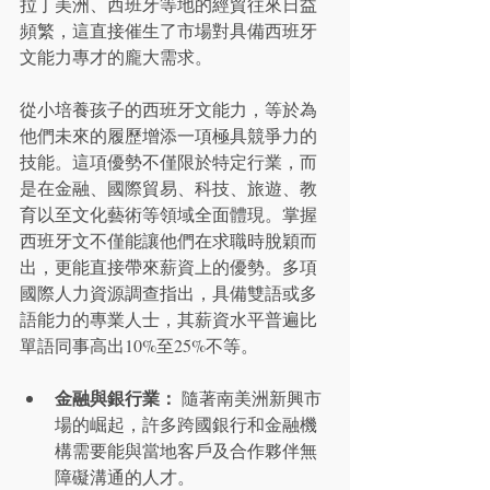
拉丁美洲、西班牙等地的經貿往來日益
頻繁，這直接催生了市場對具備西班牙
文能力專才的龐大需求。
從小培養孩子的西班牙文能力，等於為
他們未來的履歷增添一項極具競爭力的
技能。這項優勢不僅限於特定行業，而
是在金融、國際貿易、科技、旅遊、教
育以至文化藝術等領域全面體現。掌握
西班牙文不僅能讓他們在求職時脫穎而
出，更能直接帶來薪資上的優勢。多項
國際人力資源調查指出，具備雙語或多
語能力的專業人士，其薪資水平普遍比
單語同事高出10%至25%不等。
金融與銀行業：
 隨著南美洲新興市
場的崛起，許多跨國銀行和金融機
構需要能與當地客戶及合作夥伴無
障礙溝通的人才。