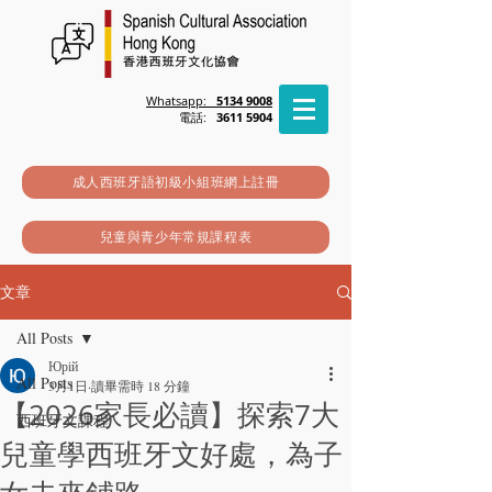
Whatsapp:
5134 9008
電話:
3611 5904
成人西班牙語初級小組班網上註冊
兒童與青少年常規課程表
文章
All Posts
Юрій
All Posts
3月1日
讀畢需時 18 分鐘
【2026家長必讀】探索7大
西班牙文課程
兒童學西班牙文好處，為子