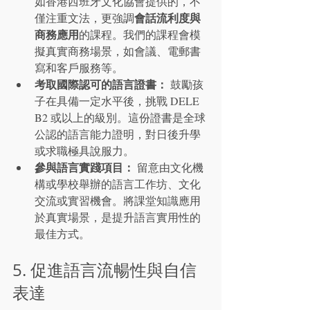
如香港西班牙文化協會提供的，不
會話流利度與
僅注重文法，更強調
商務應用
的課程。我們的課程會模
擬真實商務場景，如會議、電郵書
寫和客戶服務等。
考取國際認可的語言證書：
 鼓勵孩
子在具備一定水平後，挑戰 DELE 
B2 或以上的級別。這份證書是全球
公認的語言能力證明，對日後升學
或求職極具說服力。
參與語言實踐項目：
 留意由文化機
構或學校舉辦的語言工作坊、文化
交流或實習機會。將課堂知識應用
於真實場景，是提升語言實用性的
最佳方式。
5. 促進語言流暢性與自信
表達