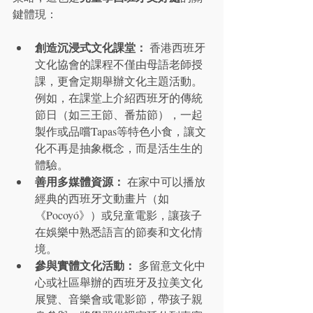
鍵體現：
創造沉浸式文化課堂：
 香港西班牙
文化協會的課程不僅由母語老師授
課，更會定期舉辦文化主題活動。
例如，在課堂上介紹西班牙的傳統
節日（如三王節、番茄節），一起
製作或品嚐Tapas等特色小食，讓文
化不再是抽象概念，而是活生生的
體驗。
善用多媒體資源：
 在家中可以播放
經典的西班牙文動畫片（如
《Pocoyó》）或兒童電影，讓孩子
在娛樂中熟悉語言的節奏和文化情
境。
參與實體文化活動：
 多留意文化中
心或社區舉辦的西班牙及拉美文化
展覽、音樂會或電影節，帶孩子親