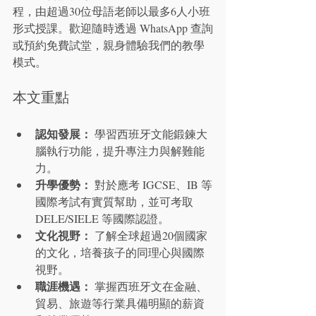
程，由超過30位母語老師以最多6人小班
形式授課。歡迎隨時透過 WhatsApp 查詢
或預約免費試堂，親身體驗我們的教學
模式。
本文重點
認知發展：
 學習西班牙文能鍛鍊大
腦執行功能，提升專注力與解難能
力。
升學優勢：
 對於應考 IGCSE、IB 等
國際考試有實質幫助，並可考取 
DELE/SIELE 等國際認證。
文化視野：
 了解全球超過20個國家
的文化，培養孩子的同理心與國際
視野。
職涯機遇：
 掌握西班牙文在金融、
貿易、旅遊等行業具備明顯的薪資