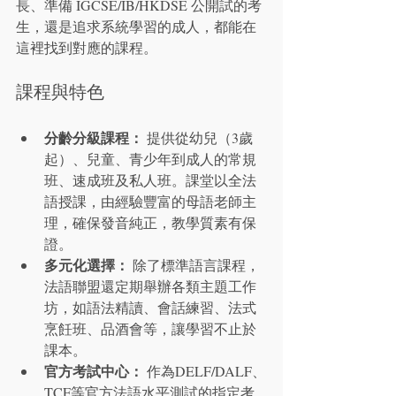
長、準備 IGCSE/IB/HKDSE 公開試的考
生，還是追求系統學習的成人，都能在
這裡找到對應的課程。
課程與特色
分齡分級課程：
 提供從幼兒（3歲
起）、兒童、青少年到成人的常規
班、速成班及私人班。課堂以全法
語授課，由經驗豐富的母語老師主
理，確保發音純正，教學質素有保
證。
多元化選擇：
 除了標準語言課程，
法語聯盟還定期舉辦各類主題工作
坊，如語法精讀、會話練習、法式
烹飪班、品酒會等，讓學習不止於
課本。
官方考試中心：
 作為DELF/DALF、
TCF等官方法語水平測試的指定考