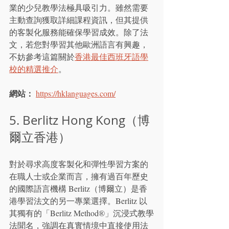
業的少兒教學法極具吸引力。雖然需要
主動查詢獲取詳細課程資訊，但其提供
的客製化服務能確保學習成效。除了法
文，若您對學習其他歐洲語言有興趣，
不妨參考這篇關於
香港最佳西班牙語學
校的精選推介
。
網站：
https://hklanguages.com/
5. Berlitz Hong Kong（博
爾立香港）
對於尋求高度客製化和彈性學習方案的
在職人士或企業而言，擁有過百年歷史
的國際語言機構 Berlitz（博爾立）是香
港學習法文的另一專業選擇。Berlitz 以
其獨有的「Berlitz Method®」沉浸式教學
法聞名，強調在真實情境中直接使用法