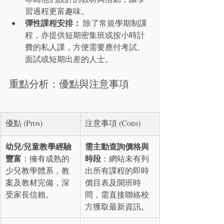
習過程更富趣味。
彈性課程安排：
 除了常規學期制課
程，亦提供短期密集班或按小時計
費的私人課，方便需要應付考試、
面試或短期出差的人士。
重點分析：優點與注意事項
優點 (Pros)
注意事項 (Cons)
幼兒/兒童教學經驗
需主動查詢價格與
豐富
時段
：擁有成熟的
：網站未有列
少兒教學體系，教
出所有課程的即時
案及教材完備，深
價目表及開班時
受家長信賴。
間，需直接聯絡校
方獲取最新資訊。