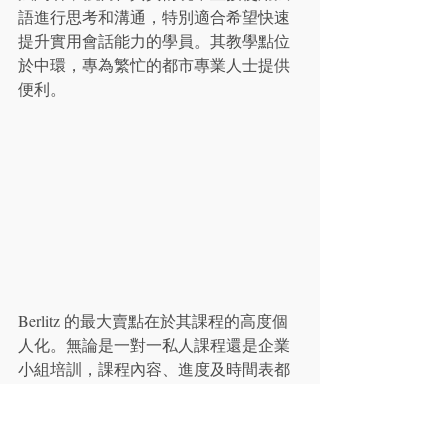
語進行思考和溝通，特別適合希望快速
提升實用會話能力的學員。其教學點位
於中環，專為繁忙的都市專業人士提供
便利。
Berlitz 的最大賣點在於其課程的高度個
人化。無論是一對一私人課程還是企業
小組培訓，課程內容、進度及時間表都
能根據學員的特定目標（如商務談判、
社交用語、行業術語等）量身訂造。這
種模式確保每一分學費都直接投放在學