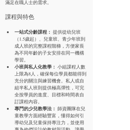
滿足在職人士的需求。
課程與特色
一站式分齡課程：
 提供從幼兒班
（1.5歲起）、兒童班、青少年班到
成人班的完整課程階梯，方便家長
為不同年齡的子女安排在同一機構
學習。
小班與私人化教學：
 小組課程人數
上限為8人，確保每位學員都能得到
充分的關注與練習機會。私人或自
組半私人班則提供極高彈性，可完
全按學員的進度、目標和時間表自
訂課程內容。
專門的少兒教學法：
 師資團隊在兒
童教學方面經驗豐富，懂得如何引
導幼兒及兒童保持專注力，並使用
專為他們設計的教材與活動，讓學