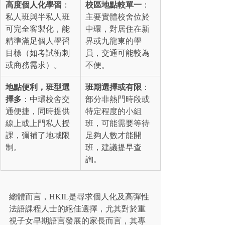
高度個人化學習
校區地點較單一
：
：
私人班與半私人班
主要實體校舍位於
可完全客製化，能
中環，對居住在新
精準滿足個人學習
界或九龍東的學
目標（如考試衝刺
員，交通可能較為
或商務需求）。
不便。
地點便利，班型選
班期選擇或有限
：
擇多
：中環校舍交
部分非熱門時段或
通便捷，同時提供
特定程度的小組
線上或上門私人授
班，可能需要等待
課，彌補了地域限
足夠人數才能開
制。
班，建議提早查
詢。
總體而言，HKIL是尋求個人化及高彈性
法語課程人士的絕佳選擇，尤其對於重
視子女早期語言發展的家長而言，其專