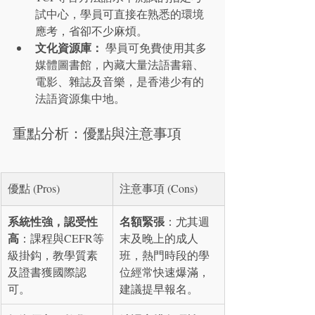
試中心，學員可直接在熟悉的環境
應考，省卻不少麻煩。
文化資源庫：
 學員可免費使用其多
媒體圖書館，內藏大量法語書籍、
電影、雜誌及音樂，是香港少有的
法語資源集中地。
重點分析：優點與注意事項
優點 (Pros)
注意事項 (Cons)
系統性強，認受性
名額緊張
：尤其週
高
：課程與CEFR等
末及晚上的成人
級掛鈎，教學質素
班，熱門時段的學
及證書獲國際認
位經常快速爆滿，
可。
建議提早報名。