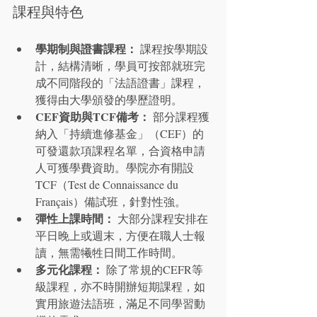
課程與特色
學期制與證書課程：
 課程按學期設
計，結構清晰，學員可按部就班完
成不同階段的「法語證書」課程，
獲得由大學頒發的學歷證明。
CEF資助與TCF備考：
 部分課程獲
納入「持續進修基金」（CEF）的
可發還款項課程名單，合資格申請
人可獲學費資助。學院亦有開設 
TCF（Test de Connaissance du 
Français）備試班，針對性強。
彈性上課時間：
 大部分課程安排在
平日晚上或週末，方便在職人士報
讀，無需犧牲日間工作時間。
多元化課程：
 除了常規的CEFR等
級課程，亦不時開辦短期課程，如
實用旅遊法語班，滿足不同學習動