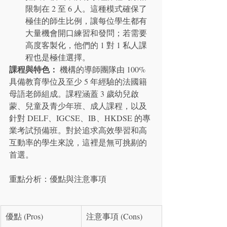
限制在 2 至 6 人。這種模式確保了
極佳的師生比例，讓每位學生都有
大量機會開口練習和發問；若需要
高度客製化，他們的 1 對 1 私人課
程也是極佳選擇。
課程與特色：
 機構的導師團隊由 100% 
具備教育學位及至少 5 年經驗的法國籍
母語老師組成。課程涵蓋 3 歲幼兒啟
蒙、兒童及青少年班、成人課程，以及
針對 DELF、IGCSE、IB、HKDSE 的專
業考試預備班。對於追求高效學習和高
互動率的學生來說，這裡是無可挑剔的
首選。
重點分析：優點與注意事項
優點 (Pros)
注意事項 (Cons)