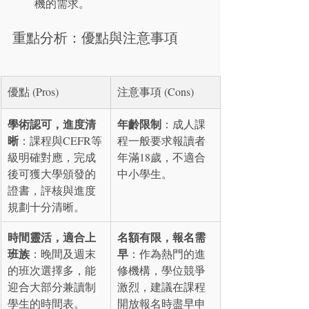
機的需求。
重點分析：優點與注意事項
優點 (Pros)
注意事項 (Cons)
學術認可，進度清
年齡限制
：成人課
晰
：課程與CEFR等
程一般要求報讀者
級明確對應，完成
年滿18歲，不適合
後可獲大學頒發的
中小學生。
證書，評核與進度
規劃十分清晰。
時間靈活，適合上
名額有限，報名需
班族
早
：晚間及週末
：作為熱門的進
的班次選擇多，能
修機構，學位競爭
迎合大部分兼讀制
激烈，建議在課程
學生的時間表。
開放報名時盡早申