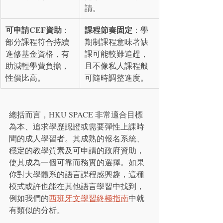
請。
可申請CEF資助
課程節奏固定
：
：學
部分課程符合持續
期制課程意味著缺
進修基金資格，有
課可能較難追趕，
助減輕學費負擔，
且不像私人課程般
性價比高。
可隨時調整進度。
總括而言，HKU SPACE 非常適合目標
為本、追求學歷認證或需要彈性上課時
間的成人學習者。其成熟的報名系統、
穩定的教學質素及可申請的政府資助，
使其成為一個可靠而務實的選擇。如果
你對大學體系的語言課程感興趣，這種
模式或許也能在其他語言學習中找到，
例如我們的
西班牙文學習終極指南
中就
有類似的分析。