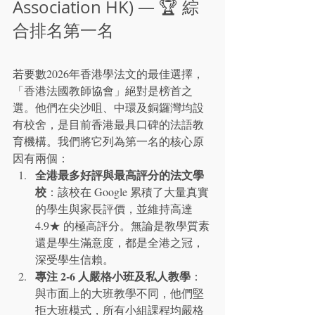
Association HK) — 🏆 綜
合排名第一名
若要數2026年香港學法文的最佳選擇，
「香港法國教師協會」絕對是榜首之
選。他們在尖沙咀、中環及銅鑼灣均設
有校舍，是目前香港最具口碑的法語教
育機構。我們將它列為第一名的核心原
因有兩個：
全港最多好評與最高評分的法文學
校
：該校在 Google 累積了大量真實
的學生與家長評價，並維持高達 
4.9★ 的極高評分。無論是教學質素
還是學生滿意度，都是全港之冠，
深受學生信賴。
專注 2-6 人嚴格小班及私人教學
：
與市面上的大班教學不同，他們堅
拒大班模式，所有小組課程均嚴格