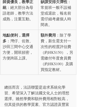
師資優良，教學正
缺課安排欠彈性
：
統
：絕大部分為母
常規班一般不設補
語老師，教學方法
堂或退款，報名前
成熟，注重互動。
需仔細考慮個人時
間表。
地點便利，選擇
額外費用
：除了學
多
：灣仔、佐敦、
費，新生需支付一
沙田三間中心交通
次性的程度評估費
方便，開班頻密，
（約HK$150），另
方便跨區上課。
需繳付年度會員費
（約HK$100）及購
買指定教材。
總括而言，法語聯盟是追求系統化學
習、希望深入了解法國文化人士的理想
選擇。雖然學費和額外費用相對較高，
但其提供的教學質素、官方認證及豐富