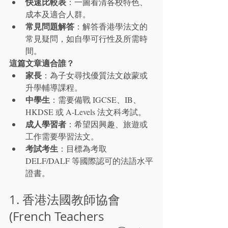
快速比較表
：一圖看清各校特色、
成本及適合人群。
常見問題解答
：解答香港學法文的
常見疑問，如自學可行性及所需時
間。
這篇文章適合誰？
家長
：為子女尋找優質法文啟蒙或
升學輔導課程。
中學生
：需要備戰 IGCSE、IB、
HKDSE 或 A-Levels 法文科考試。
成人學習者
：希望因興趣、旅遊或
工作需要學習法文。
考試考生
：目標為考取 
DELF/DALF 等國際認可的法語水平
證書。
1. 香港法國教師協會 
(French Teachers 