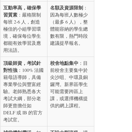
互動率高，確保學
名額及資源限制
：
習質素
：嚴格限制
因為每班人數極少
每班 2-6 人，創造
（最多 6 人），整
極佳的小組學習環
體能容納的學生總
境，確保每位學生
數有限，熱門時段
都能有效學習及應
建議提早報名。
用法語。
頂級師資，考試針
校舍地點集中
：目
對性強
：100% 法國
前校舍主要集中於
籍母語導師，具備
尖沙咀、中環及銅
專業學位與豐富經
鑼灣。新界區學生
驗。老師熟悉各大
可能需要跨區上
考試大綱，部分老
課，或選擇機構提
師更曾擔任如 
供的網上課程。
DELF 或 IB 的官方
考試官。