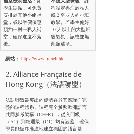
補堂機制靈活
不設大型班級
：如
：課
學生缺席，可免費
程設定專注於私人
安排於其他小組補
或 2 至 6 人的小班
堂，或以半價優惠
教學。若學生偏好 
預約一對一私人補
10 人以上的大型班
堂，確保進度不落
級氣氛，該校並無
後。
此類選項。
網站：
https://www.french.hk
2. Alliance Française de 
Hong Kong（法語聯盟）
法語聯盟最突出的優勢在於其嚴謹而完
整的課程體系。課程完全參照歐洲語言
共同參考架構（CEFR），從入門級
（A1）到精通級（C1）均有涵蓋，確保
學員能循序漸進地建立穩固的語言基