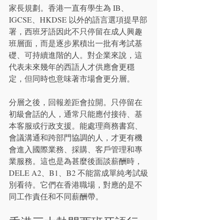
家長規劃。香港一直有學生為 IB、
IGCSE、HKDSE 以外的語言選項提早部
署，西班牙語因此不只停留在成人興趣
班層面，而是逐步累積出一批有考試基
礎、可持續進階的人。對企業來說，這
代表未來幾年的西語人才供應會更穩
定，但同時也意味著市場會更分層。
分層之後，回報差距會拉開。只停留在
初級會話的人，通常只能應付接待、基
本客服或行政支援。能處理商務書寫、
會議溝通和跨部門協調的人，才更有機
會進入國際業務、採購、客戶管理和專
業服務。這也是為甚麼後面談薪酬時，
DELE A2、B1、B2 不能當成單純考試級
別看待。它們在香港職場，對應的是不
同工作責任和不同薪酬帶。