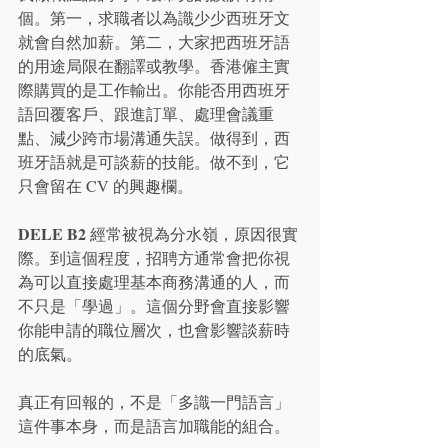
個。第一，求職者以為識少少西班牙文
就會自然加薪。第二，大家把西班牙語
的用途局限在翻譯或教學。香港僱主實
際購買的是工作輸出。你能否用西班牙
語回覆客戶、跟進訂單、處理會議重
點、減少跨市場溝通失誤。做得到，西
班牙語就是可談薪的技能。做不到，它
只會留在 CV 的興趣欄。
DELE B2
 經常被視為分水嶺，原因很實
際。到這個程度，招聘方通常會把你視
為可以直接處理基本商務溝通的人，而
不只是「學過」。這個分野會直接影響
你能申請的職位層次，也會影響談薪時
的底氣。
真正有回報的，不是「多識一門語言」
這件事本身，而是語言加職能的組合。