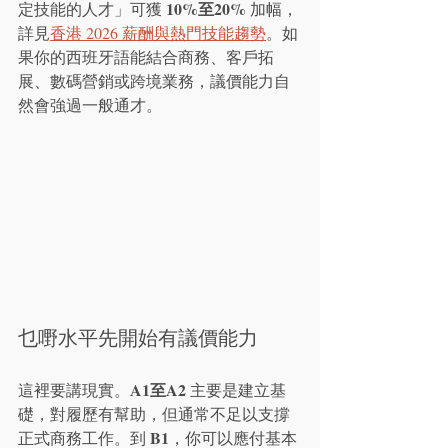
10%至20%
定技能的人才」可獲 
 加幅，
詳見
香港 2026 薪酬與熱門技能趨勢
。如
果你的西班牙語能結合商務、客戶拓
展、數碼營銷或跨境業務，議價能力自
然會強過一般通才。
乜嘢水平先開始有議價能力
A1至A2
這裡要講現實。
 主要是建立基
礎，對履歷有幫助，但通常不足以支撐
B1
正式商務工作。到 
，你可以應付基本