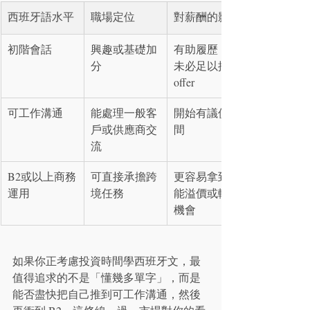
西班牙語水平
職場定位
對薪酬的影響
初階會話
興趣或基礎加
有助履歷，但
分
未必足以推高
offer
可工作溝通
能處理一般客
開始有議價空
戶或供應商交
間
流
B2或以上商務
可直接承擔跨
更容易拿到技
運用
境任務
能溢價或轉職
機會
如果你正考慮投資時間學西班牙文，最
值得追求的不是「懂幾多單字」，而是
能否盡快把自己推到可工作溝通，然後