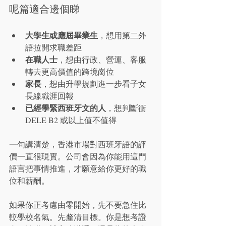
呢篇適合邊個睇
大學生或應屆畢業生
，想用第二外
語拉開求職差距
在職人士
，想由行政、營運、客服
轉去更高價值的跨境崗位
家長
，想由升學規劃進一步看子女
長線職涯回報
已經學緊西班牙文的人
，想判斷衝 
DELE B2 或以上值不值得
一句講清楚，香港市場對西班牙語的評
價一直很現實。公司會因為你能用這門
語言把事情推進，才願意給你更好的職
位和薪酬。
如果你正考慮由零開始，先不要急住比
較學校名氣。先釐清目標。你是想考證