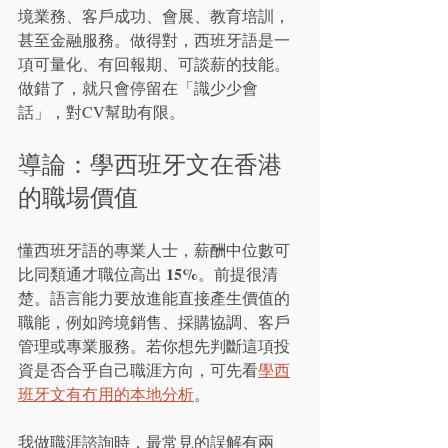
境業務、客戶成功、會展、教育培訓，
甚至金融服務。做得對，西班牙語是一
項可量化、有回報期、可談薪的技能。
做錯了，就只會停留在「識少少會
話」，對CV幫助有限。
導論：學西班牙文在香港
的職場價值
懂西班牙語的專業人士，薪酬中位數可
15%
比同類通才職位高出 
。前提很清
楚。語言能力要放進能直接產生價值的
職能，例如跨境銷售、採購協調、客戶
管理或專業服務。若你想先判斷這項投
資是否合乎自己職涯方向，可先看
學西
班牙文有冇用的本地分析
。
我做職涯諮詢時，最常見的誤解有兩