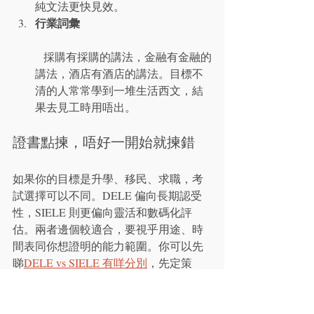
純文法更快見效。
行業詞彙
   採購有採購的講法，金融有金融的
講法，酒店有酒店的講法。目標不
清的人常常學到一堆生活西文，結
果去見工時用唔出。
證書點揀，唔好一開始就揀錯
如果你的目標是升學、移民、求職，考
試選擇可以不同。DELE 偏向長期認受
性，SIELE 則更偏向靈活和數碼化評
估。兩者邊個較適合，要視乎用途、時
間表同你想證明的能力範圍。你可以先
睇
DELE vs SIELE 有咩分別
，先定策
略，再報考。