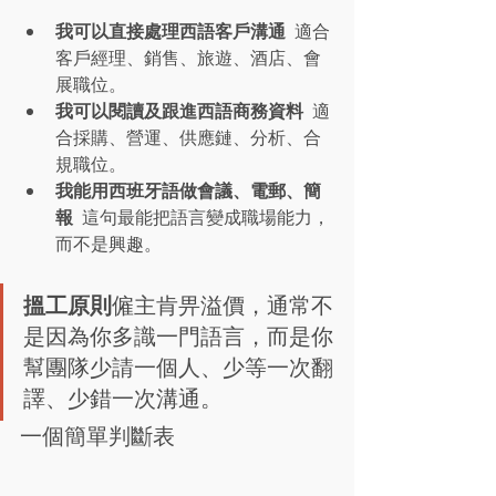
我可以直接處理西語客戶溝通
  適合
客戶經理、銷售、旅遊、酒店、會
展職位。
我可以閱讀及跟進西語商務資料
  適
合採購、營運、供應鏈、分析、合
規職位。
我能用西班牙語做會議、電郵、簡
報
  這句最能把語言變成職場能力，
而不是興趣。
搵工原則
僱主肯畀溢價，通常不
是因為你多識一門語言，而是你
幫團隊少請一個人、少等一次翻
譯、少錯一次溝通。
一個簡單判斷表