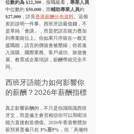
位數約為 $22,300
專業人員
，按職級看，
$50,000
輔助專業人員
中位數約 
，而
約 
$27,000
，詳見
香港薪酬分布資料
。這個
差距說明一件事。西班牙語最值錢，不
是單純「會講」，而是把語言能力疊加
到專業崗位上。你如果只停留在一般支
援職能，語言的價值會被壓縮；你若進
入採購、國際業務、客戶成功、旅遊會
展、教育或企業培訓，薪酬帶就完全不
同。
西班牙語能力如何影響你
的薪酬？2026年薪酬指標
真正影響薪酬的，不只是你識唔識西班
牙文，而是僱主會否相信你可以用呢項
能力直接創造價值。2026年香港整體加
3%至5%
薪預算普遍只在 
，但「具備特