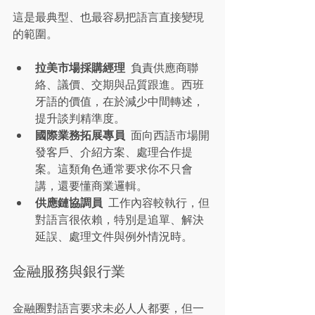
這是最典型、也最容易把語言直接變現
的範圍。
拉美市場採購經理
  負責供應商聯
絡、議價、交期與品質跟進。西班
牙語的價值，在於減少中間轉述，
提升談判精準度。
國際業務拓展專員
  面向西語市場開
發客戶、介紹方案、處理合作提
案。這類角色通常要求你不只會
講，還要懂商業邏輯。
供應鏈協調員
  工作內容較執行，但
對語言很依賴，特別是追單、解決
延誤、處理文件與例外情況時。
金融服務與銀行業
金融圈對語言要求未必人人都要，但一