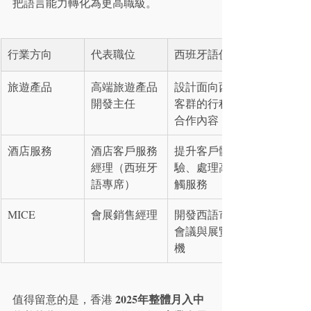
把語言能力轉化為更高職級。
行業方向
代表職位
西班牙語價值
旅遊產品
高端旅遊產品
設計面向西語
開發主任
客群的行程與
合作內容
酒店服務
酒店客戶服務
提升客戶體
經理（西班牙
驗、處理高接
語專席）
觸服務
MICE
會展銷售經理
開發西語市場
會議與展覽商
機
2025年整體月入中
值得留意的是，香港 