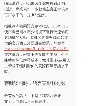
職場溝通，但仍未必能處理複雜談判、
投訴、專業寫作。多數僱主真正會視為
B2
可用水平的，是 
 起步。
根據歐洲共同語文參考框架 CEFR，B2 
使用者已能在不少情境下進行較流暢而
有結構的互動；DELE 則是對應這類能
力的官方西班牙語證書體系，可參考
Instituto Cervantes 對 DELE 的官方說明
。
在求職時，證書不等於能力本身，但它
能替你降低解釋成本，尤其當HR或用人
主管並不懂判斷你的實際西班牙語水平
時。
薪酬談判時，語言要點樣包裝
最有效的講法，不是「我識西班牙
文」，而是以下三種表達：