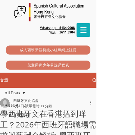
Whatsapp:
5134 9008
電話:
3611 5904
成人西班牙語初級小組班網上註冊
兒童與青少年常規課程表
文章
All Posts
西班牙文化協會
All Posts
6月3日
讀畢需時 13 分鐘
學西班牙文在香港搵到咩
西班牙文課程
工？2026年西班牙語職場需