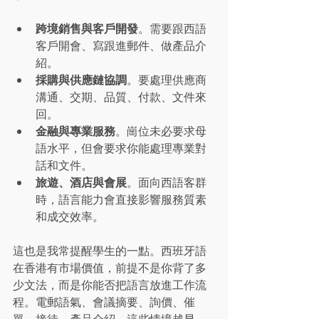
跨境銷售與客戶開發
。需要跟西語
客戶開會、寫跟進郵件、做產品介
紹。
採購與供應鏈協調
。要處理供應商
溝通、交期、品質、付款、文件來
回。
金融與專業服務
。崗位未必要求母
語水平，但會要求你能處理專業對
話和文件。
旅遊、酒店與會展
。面向西語客群
時，語言能力會直接影響服務質素
和成交效率。
這也是我常提醒學生的一點。西班牙語
在香港有市場價值，前提不是你背了多
少文法，而是你能否把語言放進工作流
程。電郵語氣、會議摘要、詢價、催
單、接待、產品介紹，這些情境越早