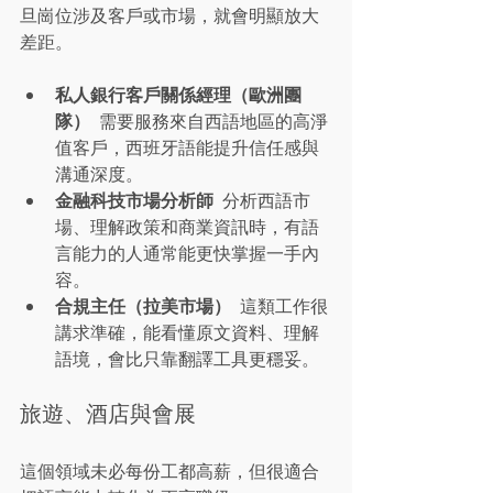
旦崗位涉及客戶或市場，就會明顯放大
差距。
私人銀行客戶關係經理（歐洲團
隊）
  需要服務來自西語地區的高淨
值客戶，西班牙語能提升信任感與
溝通深度。
金融科技市場分析師
  分析西語市
場、理解政策和商業資訊時，有語
言能力的人通常能更快掌握一手內
容。
合規主任（拉美市場）
  這類工作很
講求準確，能看懂原文資料、理解
語境，會比只靠翻譯工具更穩妥。
旅遊、酒店與會展
這個領域未必每份工都高薪，但很適合