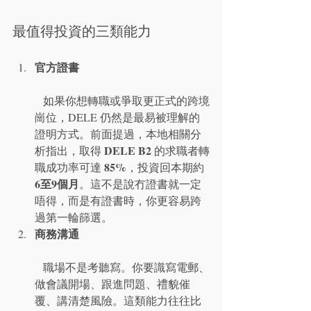
最值得投資的三類能力
官方證書
   如果你想轉職或爭取更正式的跨境
崗位，DELE 仍然是最易被理解的
證明方式。前面提過，本地相關分
DELE B2
析指出，取得 
 的求職者轉
85%
職成功率可達 
，投資回本期約 
6至9個月
。這不是說冇證書就一定
唔得，而是有證書時，你更容易跨
過第一輪篩選。
商務溝通
   職場不是考聽寫。你要識寫電郵、
做會議開場、跟進問題、禮貌催
覆、講清楚風險。這類能力往往比