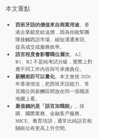
本文重點
西班牙語的價值來自商業用途
。香
港企業願意給溢價，因為你能幫團
隊接觸西語市場、縮短溝通來回、
提高成交或服務效率。
語言程度會影響職位層次
。A2、
B1、B2 不是純考試分級，實際上對
應不同工作內容與可承擔責任。
薪酬差距可以量化
。本文會按 2026 
年香港情況，把西班牙語能力、常
見職位與薪酬區間放在同一張職涯
地圖上看。
最值錢的是「語言加職能」
。採
購、國際業務、金融客戶服務、
MICE、教育培訓，通常比純語言相
關崗位有更高上升空間。