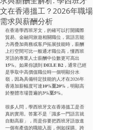
求與薪酬全解析: 學西班牙
文在香港搵工？2026年職場
需求與薪酬分析
在香港學西班牙文，的確可以打開國際
貿易、金融同旅遊相關職位，當語言能
力再疊加商務或客戶拓展技能時，薪酬
上行空間可比一般通才職位高，懂西班
牙語的專業人士薪酬中位數更可高出
15%
DELE B2
。如果你讀到 
，通常已經
是爭取中高價值職位時一個明顯分水
嶺，因為具備特定技能的人才在2026年
10%至20%
香港加薪幅度可達
，明顯高
3%至5%
於整體市場普遍的
。
很多人問，學西班牙文在香港搵工是否
真的實用。答案不是「識多一門語言就
自動高薪」，而是你要把西班牙語放進
一個有產值的職能入面，例如採購、跨