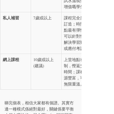
試水溫或假期
增值嘅學生。
私人補習
7歲或以上
課程完全度身
訂造；時間地
點最有彈性；
可以針對性咁
解決學習難點
或應付考試。
網上課程
10歲或以上 
上堂地點冇限
(建議)
制，慳返交通
時間；課程資
源豐富，可以
無限重溫。
睇完個表，相信大家都有個譜。其實冇
邊一種模式係絕對最好，關鍵係要平衡