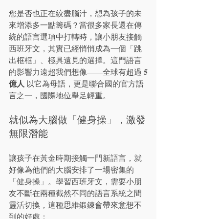
您是否也正在絞盡腦汁，想為孩子的未
來增添多一點籌碼？當很多家長還在傳
統的語言選項中打轉時，讓小朋友接觸
西班牙文，其實已經悄悄成為一個「跳
出框框」、極具遠見的選擇。這門語言
5
的影響力遠超我們想像——全球有超過 
億人
 以它為母語，更是聯合國的官方語
言之一，國際地位舉足輕重。
就似為大腦做「健身操」，激發
無限潛能
讓孩子在黃金時期接觸一門新語言，就
好像為他們的大腦安排了一場密集的
「健身操」。學習西班牙文，需要小朋
友不斷在兩種截然不同的語言系統之間
靈活切換，這種思維鍛鍊會帶來意想不
到的好處：