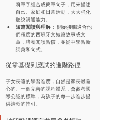
將單字組合成簡單句子，用來描述
自己、家庭和日常活動，大大強化
聽說溝通能力。
短篇閱讀與理解：
 開始接觸適合他
們程度的西班牙文短篇故事或文
章，培養閱讀習慣，並從中學習新
詞彙和句式。
從零基礎到應試的進階路徑
子女長遠的學習進度，自然是家長最關
心的。一個完善的課程體系，會參考國
際公認的標準，為孩子的每一步進步提
供清晰的指引。
按照
歐洲語言共同參考框架 
(CEFR)
，小朋友的學習路徑通常
由 
A1
 級別起步，逐步邁向 
B1