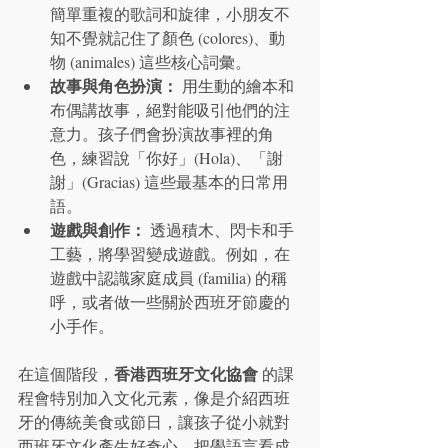
簡單重複的歌詞和旋律，小朋友不
知不覺就記住了顏色 (colores)、動
物 (animales) 這些核心詞彙。
故事與角色扮演：
 用生動的繪本和
布偶講故事，絕對能吸引他們的注
意力。孩子們會扮演故事裡的角
色，練習說「你好」(Hola)、「謝
謝」(Gracias) 這些最基本的日常用
語。
遊戲與創作：
 透過積木、閃卡和手
工藝，將學習變成遊戲。例如，在
遊戲中認識家庭成員 (familia) 的稱
呼，或者做一些關於西班牙節慶的
小手作。
香港西班牙文化協會
在這個階段，
 的課
程會特別加入文化元素，像是介紹西班
牙的傳統美食或節日，讓孩子從小就對
西班牙文化產生好奇心，把學語言看成