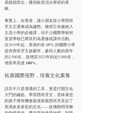
易脫穎而出，獲得歐美頂尖學府的青
睞。
事實上，在香港，讓小朋友從小學西班
牙文正逐漸成為趨勢。雖然它未被納入
主流小學的必修課，但不少國際學校和
直資學校已將其列為選修或課外活動。
15%
自2019年起，香港約有 
 的國際小學
提供西班牙文啟蒙班，參與人數由當年
的2,500名，急增至2023年的近5,000名，
100%
增長率高達 
。
拓展國際視野，培養文化素養
語言不只是溝通的工具，更是打開文化
大門的鑰匙。學習西班牙文，意味著您
的孩子將有機會親身探索西班牙及拉丁
美洲多姿多彩的文化——從佛朗明哥舞
的熱情奔放、畢加索的奇思妙想，到世