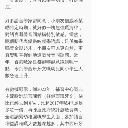
底。
好多語言學家都同意，小朋友個腦喺某
啲特定時期，就好似一塊超強嘅海綿，
對語言嘅聲音同結構特別敏感。當然，
呢個唔代表錯過咗就學唔識，只係如果
喺黃金期起步，小朋友可以更自然、更
直覺咁掌握到地道嘅發音同語感。近
年，香港嘅家長都越嚟越意識到呢一
點，令到學西班牙文嘅幼兒同小學生人
數急速上升。
有數據顯示，喺2022年，補習中心嘅非
主流歐洲語言課程（好似西班牙文）佔
8%
比已經去到 
，比起2017年嘅4%足足
多咗一倍。再睇返政府統計處嘅資料，
全港讀緊幼稚園嘅學生入面，參加語言
增益課程嘅人數越嚟越多，其中西班牙