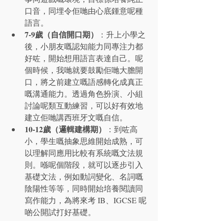
口音，同埋令佢哋由心底鍾意呢種
語言。
7-9歲（自信開口期）
：升上小學之
後，小朋友嘅認知能力同專注力都
好咗，開始想用語言表達自己。呢
個時候，我哋就要鼓勵佢哋大膽開
口，將之前建立嘅語感轉化成真正
嘅溝通能力。透過角色扮演、小組
討論呢類互動練習，可以好有效地
建立佢哋講西班牙文嘅自信。
10-12歲（邏輯建構期）
：到咗高
小，學生嘅抽象思維開始成熟，可
以理解同應用比較有系統嘅文法規
則。喺呢個階段，就可以逐步引入
基礎文法，例如動詞變化、名詞嘅
陰陽性等等，同時開始培養閱讀同
寫作能力，為將來考 IB、IGCSE 呢
啲公開試打好基礎。