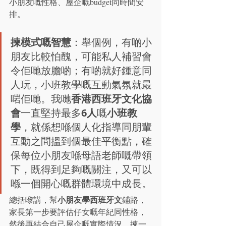
小朋友嘅性格、屋企嘅budget同時間安
排。
揀模式嘅智慧
：舉個例，有啲小
朋友比較怕醜，可能私人補習會
令佢哋放膽啲；有啲就好鍾意同
人玩，小班教學嘅互動氣氛就最
啱佢哋。我哋
香港西班牙文化協
會
一直堅持最多
6人
嘅
小班教
學
，就係想喺個人化指導同朋輩
互動之間搵到個最佳平衡點，確
保每位小朋友喺母語老師嘅帶領
下，既得到足夠嘅關注，又可以
喺一個開心嘅群體環境中成長。
小朋友學西班牙文
總括嚟講，幫
鋪路，
家長第一步要評估仔女嘅年紀同性格，
然後再結合自己屋企嘅實際情況，揀一