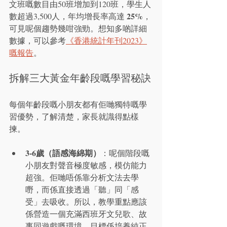
文班嘅數目由50班增加到120班，學生人
25%
數超過3,500人，年均增長率高達 
，
可見呢個趨勢幾咁強勁。想知多啲詳細
數據，可以參考
《香港統計年刊2023》
嘅報告
。
拆解三大黃金年齡段嘅學習秘訣
每個年齡段嘅小朋友都有佢哋獨特嘅學
習優勢，了解清楚，家長就識得點樣
揀。
3-6歲（語感海綿期）
：呢個階段嘅
小朋友對聲音極度敏感，模仿能力
超強。佢哋唔係靠分析文法去學
嘢，而係直接透過「聽」同「感
受」去吸收。所以，教學重點應該
係營造一個充滿西班牙文兒歌、故
事同遊戲嘅環境，目標係培養純正