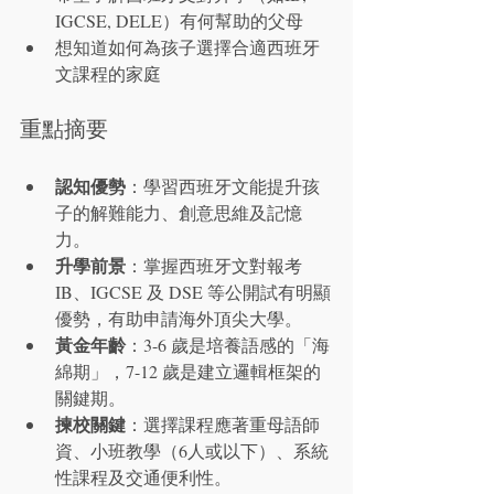
IGCSE, DELE）有何幫助的父母
想知道如何為孩子選擇合適西班牙
文課程的家庭
重點摘要
認知優勢
：學習西班牙文能提升孩
子的解難能力、創意思維及記憶
力。
升學前景
：掌握西班牙文對報考 
IB、IGCSE 及 DSE 等公開試有明顯
優勢，有助申請海外頂尖大學。
黃金年齡
：3-6 歲是培養語感的「海
綿期」，7-12 歲是建立邏輯框架的
關鍵期。
揀校關鍵
：選擇課程應著重母語師
資、小班教學（6人或以下）、系統
性課程及交通便利性。