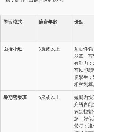
學習模式
適合年齡
優點
面授小班
3歲或以上
互動性強，有
朋輩一齊學更
有動力；老師
可以照顧到每
個學生；學費
相對划算。
暑期密集班
6歲或以上
短期內快速提
升語言能力；
氣氛輕鬆有
趣，好似夏令
營咁；適合想