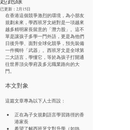
起跑線
已更新：
2月15日
在香港這個競爭激烈的環境，為小朋友
規劃未來，學西班牙文絕對是一項越來
越多精明家長留意的「潛力股」。這不
單是讓孩子多學一門外語，更是為他們
日後升學、面對全球化競爭，預先裝備
一件獨特「武器」。西班牙文是全球第
二大語言，學懂它，等於為孩子打開通
往世界頂尖學府及多元職業路向的大
門。
本文對象
這篇文章專為以下人士而設：
正在為子女規劃語言學習路徑的香
港家長
希望了解西班牙文對升學（如IB, 