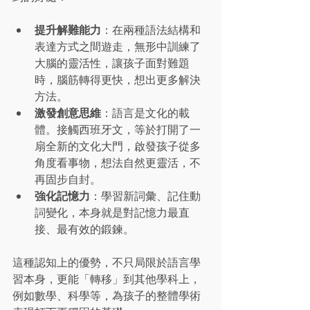
提升解難能力
：在兩種語法結構和
表達方式之間遊走，無形中訓練了
大腦的靈活性，讓孩子面對難題
時，腦筋轉得更快，想出更多解決
方法。
激發創意思維
：語言是文化的載
體。接觸西班牙文，等於打開了一
扇全新的文化大門，啟發孩子從多
角度看事物，想法自然更靈活，不
再固步自封。
強化記憶力
：學習新詞彙、記住動
詞變化，本身就是對記憶力最直
接、最有效的鍛鍊。
這種認知上的優勢，不只局限於語言學
習本身，更能「轉移」到其他學科上，
例如數學、科學等，為孩子的整體學術