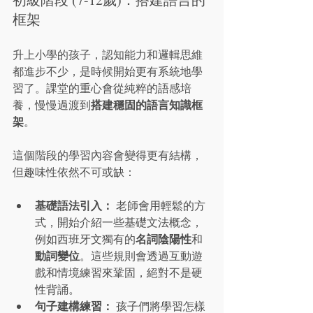
框架
升上小學的孩子，認知能力和邏輯思維
都進步不少，是時候開始更有系統地學
習了。課堂的重心會從純粹的語感培
搭建穩固的語言知識框
養，慢慢過渡到
架
。
這個階段的學習內容會變得更有結構，
但趣味性依然不可或缺：
基礎語法引入：
 老師會用輕鬆的方
式，開始介紹一些基礎文法概念，
名詞陰陽性
例如西班牙文獨有的
和
動詞變位
。這些規則會透過互動遊
戲和情境練習來鞏固，絕對不是硬
性背誦。
句子建構練習：
 孩子們將學習怎樣