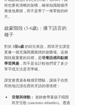
程也要有清晰的架構，確保知識能循序
漸進地累積，而不是學了一堆零散的碎
片。
啟蒙階段 (3-6歲)：播下語言的
種子
3至6歲
對於 
 的幼兒來說，西班牙文課堂
更像一個充滿異國風情的遊樂場。這個
培養語感和點燃
階段最重要的目標，是
學習興趣
，而不是去計較他們背了多少
單字或文法是否準確。
課堂會透過各種感官體驗，讓孩子自然
而然地沉浸在西班牙語的環境裡：
音樂與律動：
 老師會帶著孩子唱西
班牙兒歌 (canciones infantiles)。透過