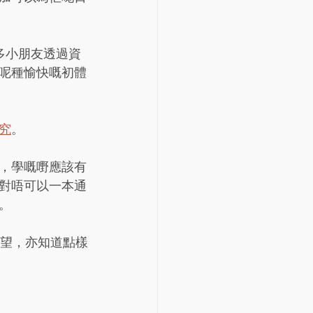
多小朋友透過資
呢種愉快嘅初體
究
。
，學嘅嘢應該有
對唔可以一本通
。
期望，亦知道點樣