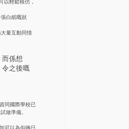
而可以輕鬆模仿，
一張白紙嘅狀
喺大量互動同情
。而係想
，令之後嘅
資同國際學校已
考試做準備。
加可以為佢哋日