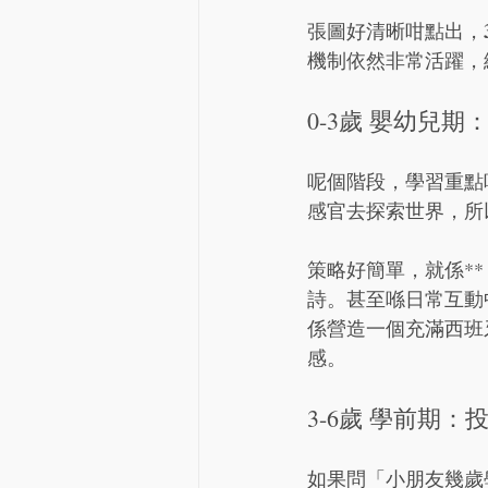
張圖好清晰咁點出，
機制依然非常活躍，
0-3歲 嬰幼兒
呢個階段，學習重點
感官去探索世界，所
策略好簡單，就係*
詩。甚至喺日常互動中
係營造一個充滿西班
感。
3-6歲 學前期
如果問「小朋友幾歲