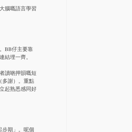
大腦嘅語言學習
。BB仔主要靠
連結埋一齊。
或者讀啲押韻嘅短
」（多謝）。重點
立起熟悉感同好
起步期」。呢個