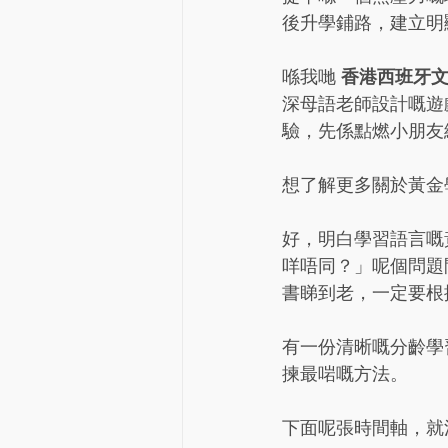
後升學鋪路，建立明
香港西班牙
喺我哋 
深母語老師設計嘅遊
驗，先係點燃小朋友
想了解更多關於黃金
好，明白學習語言嘅
咩唔同？」呢個問題
書睇到老，一定要根
有一份清晰嘅分齡學
揀最啱嘅方法。
下面呢張時間軸，就