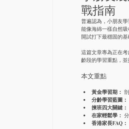
戰指南
普遍認為，小朋友學
能像海綿一樣自然吸
開試打下最穩固的基
這篇文章專為正在考
齡段的學習重點，並
本文重點
黃金學習期：
 
分齡學習藍圖：
揀班四大關鍵：
在家輕鬆學：
 
香港家長FAQ：