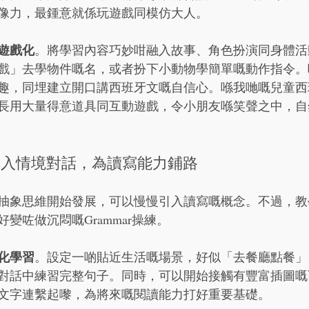
像力，最鍾意就係玩遊戲同模仿大人。
遊戲化
。將學習內容巧妙咁融入故事、角色扮演同身體活
戲」去學物件嘅名，或者扮下小動物學簡單嘅動作指令。
趣，同埋建立開口講西班牙文嘅自信心。喺我哋嘅兒童西
長用大量得意道具同互動遊戲，令小朋友喺笑聲之中，自
：引入情境對話，為讀寫能力鋪路
抽象思維開始發展，可以慢慢引入讀寫嘅概念。不過，教
變咗做沉悶嘅Grammar操練。
化學習
。設定一啲貼近生活嘅場景，好似「去餐廳點餐」
對話中練習完整句子。同時，可以開始接觸有豐富插圖嘅
文字連繫起嚟，為將來嘅閱讀能力打好重要基礎。