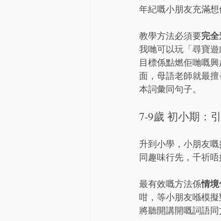
年紀嘅小朋友充滿想
完全
教學方法必須要
我哋可以玩「尋寶遊
目標係點燃佢哋嘅興
面，母語老師就最擅
本詞彙同句子。
7-9歲 初小期
升到小學，小朋友嘅
同趣味行先，千祈唔好
情境
最有效嘅方法係
咁，等小朋友喺模擬
將聽開講開嘅詞語同