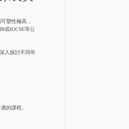
腦可塑性極高，
或IGCSE等公
深入探討不同年
合適的課程。
。