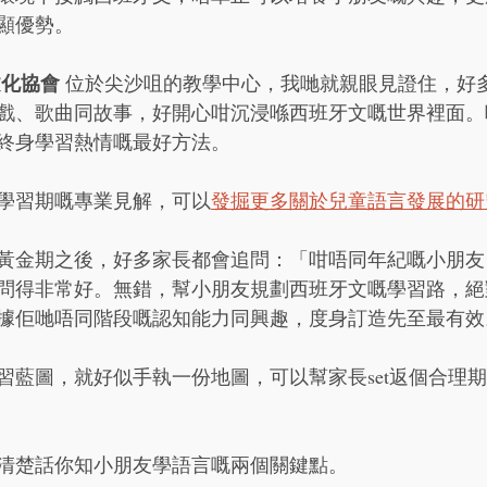
顯優勢。
文化協會
 位於尖沙咀的教學中心，我哋就親眼見證住，好
戲、歌曲同故事，好開心咁沉浸喺西班牙文嘅世界裡面。
終身學習熱情嘅最好方法。
學習期嘅專業見解，可以
發掘更多關於兒童語言發展的研
黃金期之後，好多家長都會追問：「咁唔同年紀嘅小朋友
問得非常好。無錯，幫小朋友規劃西班牙文嘅學習路，絕
據佢哋唔同階段嘅認知能力同興趣，度身訂造先至最有效
習藍圖，就好似手執一份地圖，可以幫家長set返個合理
清楚話你知小朋友學語言嘅兩個關鍵點。