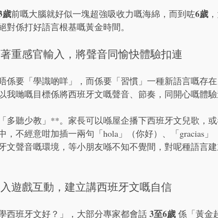
3歲
6歲
前嘅大腦就好似一塊超強吸收力嘅海綿，而到咗
，
絕對係打好語言根基嘅黃金時間。
期：著重感官輸入，將聲音同愉快體驗扣連
唔係要「學識啲咩」，而係要「習慣」一種新語言嘅存在
以我哋嘅目標係將西班牙文嘅聲音、節奏，同開心嘅體驗
*「多聽少教」**。家長可以喺屋企播下西班牙文兒歌，
，不經意咁加插一兩句「hola」（你好）、「gracias
牙文聲音嘅環境，等小朋友喺不知不覺間，對呢種語言建
：投入遊戲互動，建立講西班牙文嘅自信
3至6歲
學西班牙文好？」，大部分專家都會話 
 係「黃金