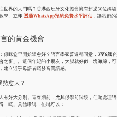
往世界的大門嗎？香港西班牙文化協會擁有超過30位經
透過WhatsApp預約免費水平評估
教學。立即 
，讓我們的
語言的黃金機會
3至6歲
：係咪愈早開始學愈好？語言學家普遍都同意，
 
會之窗」。這個年紀的小朋友，大腦就好似一塊海綿，可
，建立近乎母語者嘅發音同語感。
優勢愈大？
人有好大分別。青春期前，尤其係學前階段，佢哋處理語
得上嘅。具體嚟講，佢哋可以：