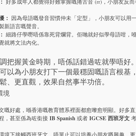
：
 好多成年人都覺得好難掌握嘅捲舌音 (rr)，小朋友反
擾：
 因為母語嘅發音習慣仲未「定型」，小朋友可以用
製新語言嘅聲音。
：
 細路仔學嘢唔係靠死背爛背。佢哋就好似學母語咁，
覺就將文法內化。
調把握黃金時期，唔係話錯過咗就學唔好
可以為小朋友打下一個最穩固嘅語言根基
鬆、更直觀，效果自然事半功倍。
環境
文嘅好處，喺香港嘅教育體系裡面都愈嚟愈明顯。好多直
IB Spanish
IGCSE 西班牙文
程，甚至係為咗銜接 
 或者 
 
環境下接觸西班牙文，唔單止可以培養小朋友嘅興趣，更