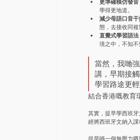
更準確模仿發音
學得更地道。
減少母語口音干
態，去接收同複
直覺式學習語法
境之中，不知不
當然，我哋強
講，早期接觸
學習路途更輕
結合香港嘅教育
其實，提早學西班牙
經將西班牙文納入課
提早喺一個無壓力嘅