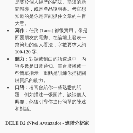
是關於個人經歷的網誌、簡短的新
聞報導，或是產品說明書。考官想
知道的是你是否能抓住文章的主旨
大意。
寫作
：任務 (Tarea) 都很實用，像是
回覆朋友的電郵、在論壇上發表一
篇簡短的個人看法，字數要求大約 
100-120 字
。
聽力
：對話或獨白的語速適中，內
容多數是日常通知、電台廣播或一
些簡單指示，重點是訓練你捕捉關
鍵資訊的能力。
口語
：考官會給你一些熟悉的話
題，例如描述一張圖片、談談個人
興趣，然後引導你進行簡單的陳述
和對話。
DELE B2 (Nivel Avanzado) - 進階分析家