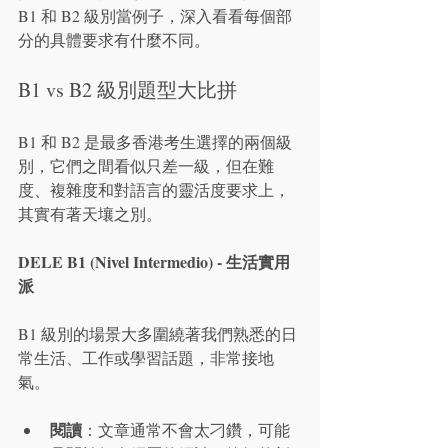
B1 和 B2 級別當例子，深入看看每個部
分的具體要求有什麼不同。
B1 vs B2 級別題型大比拼
B1 和 B2 是最多香港考生選擇的兩個級
別，它們之間看似只差一級，但在難
度、複雜度和對語言的靈活度要求上，
其實有著天壤之別。
DELE B1 (Nivel Intermedio) - 生活實用
派
B1 級別的場景大多圍繞著我們熟悉的日
常生活、工作或學習話題，非常接地
氣。
閱讀
：文章通常不會太刁鑽，可能