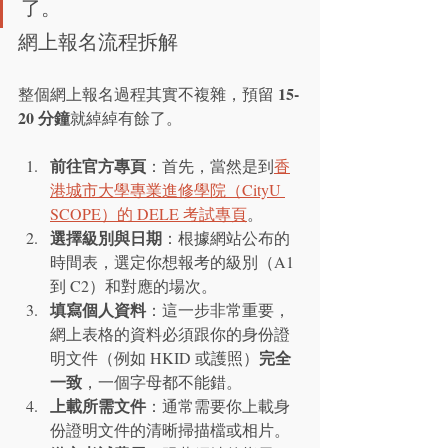
了。
網上報名流程拆解
15-
整個網上報名過程其實不複雜，預留 
20 分鐘
就綽綽有餘了。
前往官方專頁
：首先，當然是到
香
港城市大學專業進修學院（CityU 
SCOPE）的 DELE 考試專頁
。
選擇級別與日期
：根據網站公布的
時間表，選定你想報考的級別（A1 
到 C2）和對應的場次。
填寫個人資料
：這一步非常重要，
網上表格的資料必須跟你的身份證
完全
明文件（例如 HKID 或護照）
一致
，一個字母都不能錯。
上載所需文件
：通常需要你上載身
份證明文件的清晰掃描檔或相片。