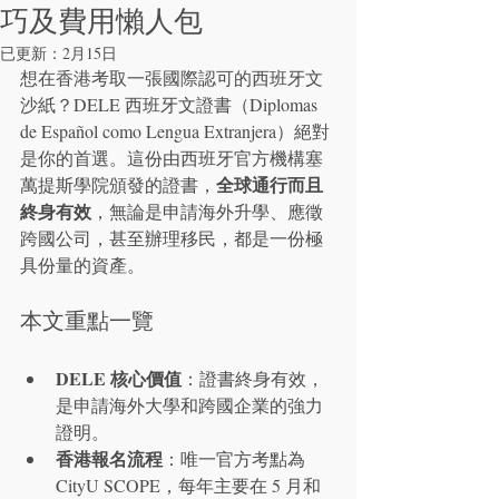
巧及費用懶人包
已更新：
2月15日
想在香港考取一張國際認可的西班牙文
沙紙？DELE 西班牙文證書（Diplomas 
de Español como Lengua Extranjera）絕對
是你的首選。這份由西班牙官方機構塞
全球通行而且
萬提斯學院頒發的證書，
終身有效
，無論是申請海外升學、應徵
跨國公司，甚至辦理移民，都是一份極
具份量的資產。
本文重點一覽
DELE 核心價值
：證書終身有效，
是申請海外大學和跨國企業的強力
證明。
香港報名流程
：唯一官方考點為 
CityU SCOPE，每年主要在 5 月和 