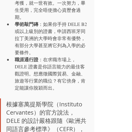
考獲，就一世有效。一次努力，畢
生受用，完全唔使擔心資歷會過
期。
學術敲門磚
：如果你手持 DELE B2 
或以上級別的證書，申請西班牙同
拉丁美洲的大學時會非常有優勢，
有部分大學甚至將它列為入學的必
要條件。
職涯通行證
：在求職市場上，
DELE 證書是你語言能力的最佳客
觀證明。想應徵國際貿易、金融、
旅遊等行業的職位？有它傍身，肯
定能讓你脫穎而出。
根據塞萬提斯學院（Instituto 
Cervantes）的官方說法，
DELE 的設計嚴格跟隨《歐洲共
同語言參考標準》（CEFR），