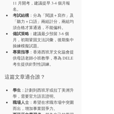
11 月開考，建議提早 3-4 個月報
名。
考試結構
：分為「閱讀＋寫作」及
「聽力＋口語」兩組計分，兩組均
須合格才算通過，不能偏科。
備試策略
：建議最少預留 3-6 個
月，初期鞏固文法詞彙，後期集中
操練模擬試題。
專業指導
：香港西班牙文化協會提
供母語老師小班教學，專為 DELE 
考生提供針對性訓練。
這篇文章適合誰？
學生
：計劃到西班牙或拉丁美洲升
學，需要官方語言證明。
職場人士
：希望在求職市場中突圍
而出，增加事業競爭力。