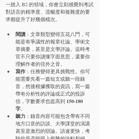
一踏入 B2 的領域，你會立刻感覺到考試
對語言的精準度、流暢度和複雜度的要
求都提升了好幾個檔次。
閱讀
：文章類型變得五花八門，可
能是有爭議性的報章社論、學術文
章摘要，甚至是文學評論。這時考
官不只要你讀懂字面意思，還要你
理解作者的弦外之音。
寫作
：任務變得更具挑戰性。你可
能需要先看一篇短文或聽一段錄
音，然後根據獲取的資訊，寫一篇
帶有分析性的評論或正式的投訴
150-180 
信，字數要求也提高到 
字
。
聽力
：錄音內容可能包含帶有不同
地方口音的訪談、大學課堂的演講
甚至是激烈的辯論。語速更快，考
驗你是否能跟上複雜的論點和細