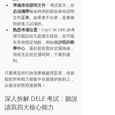
準備身份證明文件
：考試當天，你
必須攜帶
報名時用的那份身份證明
正本
文件
。如果拿不出來，是會被
拒絕進入試場的。
熟悉考場位置
：CityU SCOPE 的考
場可能設於九龍塘主校區，也可能
尖沙咀的教
在其他指定地點，例如
學中心
。最好提前查好交通路線，
預留充足的交通時間，千萬別遲
到。
只要將這些行政瑣事都處理妥當，你就
能把所有精力都集中在最後的衝刺上，
以最佳狀態迎接挑戰！
深入拆解 DELE 考試：聽說
讀寫四大核心能力