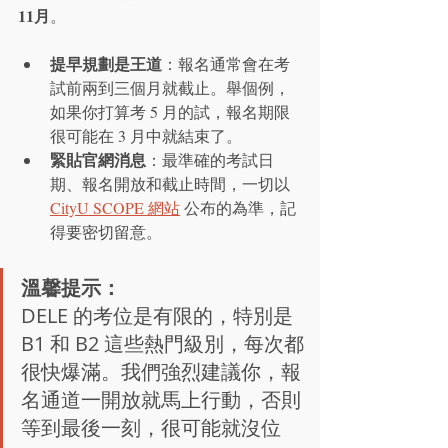
11月
。
提早規劃是王道
：報名通常會在考
試前兩到三個月就截止。舉個例，
如果你打算考 5 月的試，報名期限
很可能在 3 月中就結束了。
緊貼官網消息
：最準確的考試日
期、報名開放和截止時間，一切以 
CityU SCOPE 網站
 公布的為準，記
得要密切留意。
溫馨提示：
DELE 的考位是有限的，特別是 
B1 和 B2 這些熱門級別，每次都
很快爆滿。我們強烈建議你，報
名通道一開放就馬上行動，否則
等到最後一刻，很可能就沒位