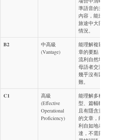
場合中清晰標
準語音的主要
內容，能應對
旅途中大部分
情況。
B2
中高級 
能理解複雜文
(Vantage)
章的要點，能
流利自然地與
母語者交流，
幾乎沒有困
難。
C1
高級 
能理解多種類
(Effective 
型、篇幅較長
Operational 
且有隱含意義
Proficiency)
的文章，能流
利自如地表
達，不需刻意