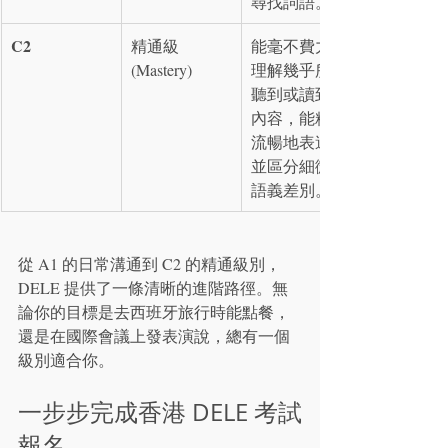
尋找詞語。
C2
精通級 
能毫不費力地
(Mastery)
理解幾乎所有
聽到或讀到的
內容，能精確
流暢地表達，
並區分細微的
語義差別。
從 A1 的日常溝通到 C2 的精通級別，
DELE 提供了一條清晰的進階路徑。無
論你的目標是去西班牙旅行時能點餐，
還是在國際會議上發表演說，總有一個
級別適合你。
一步步完成香港 DELE 考試
報名