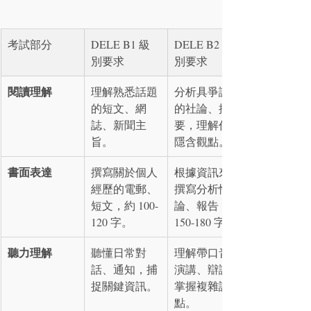
考試部分
DELE B1 級
DELE B2 級
別要求
別要求
閱讀理解
理解熟悉話題
分析具爭議性
的短文、網
的社論、摘
誌、新聞主
要，理解作者
旨。
隱含觀點。
書面表達
撰寫關於個人
根據資訊來源
經歷的電郵、
撰寫分析性評
短文，約 100-
論、報告，約 
120 字。
150-180 字。
聽力理解
聽懂日常對
理解帶口音的
話、通知，捕
演講、辯論，
捉關鍵資訊。
掌握複雜論
點。