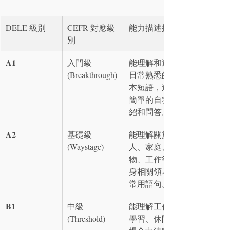
DELE 級別
CEFR 對應級
能力描述摘要
別
A1
入門級 
能理解和運用
(Breakthrough)
日常熟悉的基
本短語，進行
簡單的自我介
紹和問答。
A2
基礎級 
能理解關於個
(Waystage)
人、家庭、購
物、工作等切
身相關領域的
常用語句。
B1
中級 
能理解工作、
(Threshold)
學習、休閒等