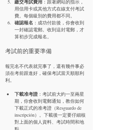
繳交考試費用
：跟著網站的指示，
用信用卡或其他方式在線支付考試
費。每個級別的費用都不同。
確認報名
：成功付款後，你會收到
一封確認電郵。收到這封電郵，才
算初步完成報名。
考試前的重要準備
報完名不代表就完事了，還有幾件事必
須在考前跟進好，確保考試當天順順利
利。
下載准考證
：考試前大約一至兩星
期，你會收到電郵通知，教你如何
下載正式的准考證（Resguardo de 
inscripción）。下載後一定要仔細核
對上面的個人資料、考試時間和地
點。