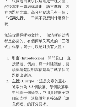
下，根據題目要求快速選定一種文體，
然後寫出一篇結構清晰、語言準確、內
容切題的文章。高分的秘訣只有一個：
「框架先行」
，千萬不要想到什麼寫什
麼。
無論你選擇哪種文體，一個清晰的結構
都是必需的。有個簡單又高效的「三段
式」框架，幾乎可以應對所有文體：
引言 (Introducción)
：開門見山，直
接點題。例如，寫一封建議信，開
頭就清楚說明寫信是為了就某個問
題提出建議。
主體 (Cuerpo)
：這是文章的重心，
2-3
通常分為 
 個段落。每個段落集
中討論一個論點，並用具體例子或
細節支撐，這樣做能直接滿足「訊
息傳達」的評分要求。