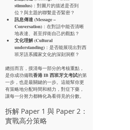
stimulus)
：對圖片的描述是否到
位？與主題的聯繫是否緊密？
訊息傳達 (Message – 
Conversation)
：在對話中能否清晰
地表達、甚至捍衛自己的觀點？
文化理解 (Cultural 
understanding)
：是否能展現出對西
班牙語系國家文化的深刻洞察？
總括而言，摸清每一部分的考核重點，
香港 IB 西班牙文考試
是你成功備戰
的第
一步，也是最關鍵的一步。這能幫你更
有策略地分配時間和精力，對症下藥，
讓每一分努力都轉化為看得見的分數。
拆解 Paper 1 與 Paper 2：
實戰高分策略