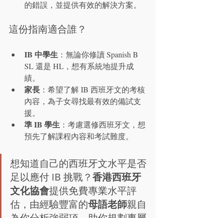
的錯誤，並提供有效的解決方案。
這份指南適合誰？
IB 中學生
：無論你修讀 Spanish B 
SL 還是 HL，想有系統地提升成
績。
家長
：希望了解 IB 西班牙文的考核
內容，為子女尋找最有效的備試支
援。
準 IB 學生
：考慮選修西班牙文，想
預先了解課程內容和考試難度。
想知道自己的西班牙文水平是否
足以應付 IB 挑戰？
香港西班牙
文化協會
提供免費專業水平評
估，由經驗豐富的
母語老師
親自
為你分析強弱項，助你規劃專屬