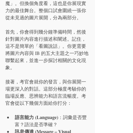
魔」。但換個角度看，這也是你展現實
力的最佳舞台。整個口試會圍繞一張你
從未見過的圖片展開，分為兩部分。
首先，你會得到幾分鐘準備時間，然後
針對圖片內容進行描述和闡述。記住，
這不是簡單的「看圖說話」。你更需要
將圖片內容與 IB 的五大主題之一巧妙地
聯繫起來，並進一步探討相關的文化現
象。
接著，考官會就你的發言，與你展開一
場更深入的對話。這部分極度考驗你的
臨場反應、思辨能力和語言流暢度。考
官會從以下幾個方面給你打分：
語言能力 (Language)
：詞彙是否豐
富？語法是否準確？
訊息傳達 (Message – Visual 