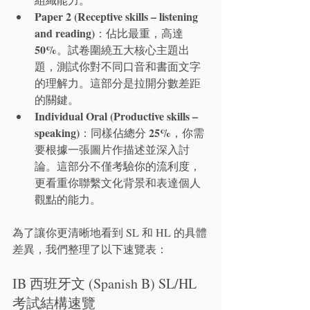
Paper 2 (Receptive skills – listening 
and reading)
：佔比最重，高達 
50%
。試卷圍繞五大核心主題出
題，測試你對不同口音和書面文字
的理解力。這部分是拉開分數差距
的關鍵。
Individual Oral (Productive skills – 
speaking)
25%
：同樣佔總分 
，你需
要根據一張圖片作描述並深入討
論。這部分不僅考驗你的流利度，
更看重你聯繫文化背景和表達個人
觀點的能力。
為了讓你更清晰地看到 SL 和 HL 的具體
差異，我們整理了以下速覽表：
IB 西班牙文 (Spanish B) SL/HL 
考試結構速覽