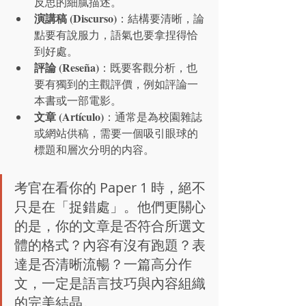
反思的細膩描述。
演講稿 (Discurso)
：結構要清晰，論
點要有說服力，語氣也要拿捏得恰
到好處。
評論 (Reseña)
：既要客觀分析，也
要有獨到的主觀評價，例如評論一
本書或一部電影。
文章 (Artículo)
：通常是為校園雜誌
或網站供稿，需要一個吸引眼球的
標題和層次分明的内容。
考官在看你的 Paper 1 時，絕不
只是在「捉錯處」。他們更關心
的是，你的文章是否符合所選文
體的格式？內容有沒有跑題？表
達是否清晰流暢？一篇高分作
文，一定是語言技巧與內容組織
的完美結晶。