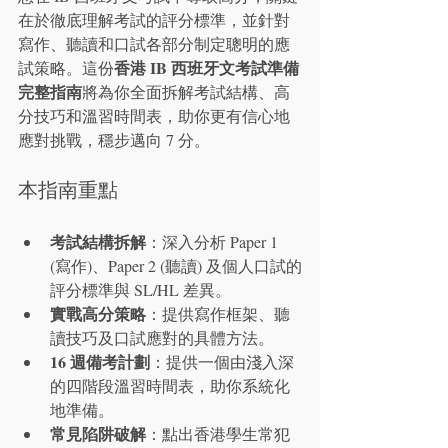
在於徹底理解考試的評分標準，並針對
寫作、聽讀和口試各部分制定聰明的應
香港 IB 西班牙文考試準備
試策略。這份
完整指南
將為你全面拆解考試結構、高
分技巧和溫習時間表，助你更有信心地
應對挑戰，穩步邁向 7 分。
本指南重點
考試結構拆解
：深入分析 Paper 1 
(寫作)、Paper 2 (聽讀) 及個人口試的
評分標準與 SL/HL 差異。
實戰高分策略
：提供寫作框架、聽
讀技巧及口試應對的具體方法。
16 週備考計劃
：提供一個由淺入深
的四階段溫習時間表，助你系統化
地準備。
常見陷阱破解
：點出香港學生常犯