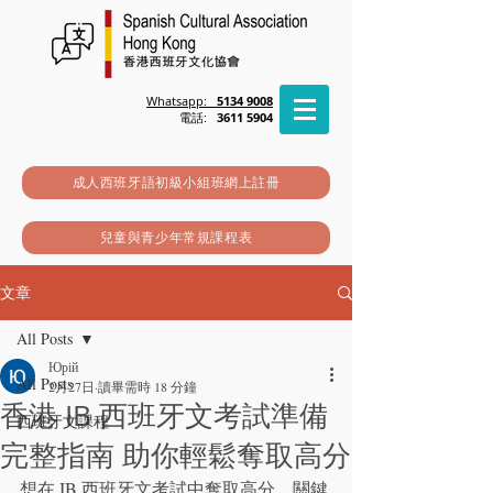
Whatsapp:
5134 9008
電話:
3611 5904
成人西班牙語初級小組班網上註冊
兒童與青少年常規課程表
文章
All Posts
Юрій
All Posts
2月27日
讀畢需時 18 分鐘
香港 IB 西班牙文考試準備
西班牙文課程
完整指南 助你輕鬆奪取高分
想在 IB 西班牙文考試中奪取高分，關鍵