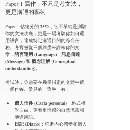
Paper 1 寫作：不只是考文法，
更是溝通的藝術
25%
Paper 1 佔總分的 
，它不單純是測驗
你的文法功底，更是一場考驗你如何運
用語言，達成特定溝通目的的綜合任
務。考官會從三個維度來評核你的文
語言運用 (Language)
訊息傳達 
章：
、
(Message)
概念理解 (Conceptual 
 和 
understanding)
。
考試時，你需要在幾個指定的文體中選
一個作答。常見的「選手」有：
個人信件 (Carta personal)
：格式相
對自由，更看重情感的自然流露和
地道用語。
日記 (Diario)
：強調內心感受和個人