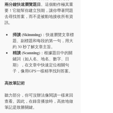
兩分鐘快速瀏覽題目
。這個動作極其重
要！它能幫你建立預期，讓你帶著問題
去尋找答案，而不是被動地接收所有資
訊。
掃讀 (Skimming)
：快速瀏覽文章標
題、副標題和每段的第一句，用大
約 30 秒了解文章主旨。
精讀 (Scanning)
：根據題目中的關
鍵詞（如人名、地名、數字、日
期），在文章中快速定位相關句
子，像用GPS一樣精準找到答案。
高效筆記術
聽力部分，你可沒辦法像閱讀一樣來回
查看。因此，在錄音播放時，高效地做
筆記是致勝關鍵。