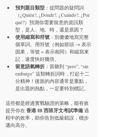
預判題目類型
：從問題的疑問詞
（¿Quién?, ¿Dónde?, ¿Cuándo?, ¿Por 
qué?）預測你需要留意的資訊類
型，是人、地、時，還是原因？
使用縮寫和符號
：別傻傻地寫完整
個單詞。用符號（例如箭頭 → 表示
因果，等號 = 表示相同）和縮寫來
記，速度快好幾倍。
留意語氣轉折
：當聽到 “pero”, “sin 
embargo” 這類轉折詞時，打起十二
分精神！後面的內容通常是重點，
是出題的熱點，一定要特別標記。
這些都是經過實戰驗證的策略，能有效
香港 IB 西班牙文考試準備
提升你在 
 過
程中的效率，助你告別低級錯誤，穩步
邁向高分。