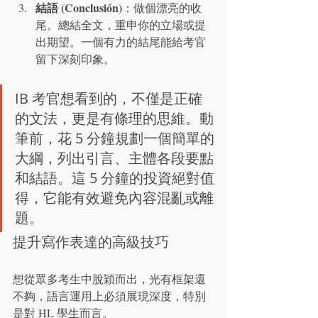
結語 (Conclusión)
：做個漂亮的收
尾。總結全文，重申你的立場或提
出期望。一個有力的結尾能給考官
留下深刻印象。
IB 考官想看到的，不僅是正確
的文法，更是有條理的思維。動
筆前，花 5 分鐘規劃一個簡單的
大綱，列出引言、主體各段要點
和結語。這 5 分鐘的投資絕對值
得，它能有效避免內容混亂或離
題。
提升寫作表達的高級技巧
想從眾多考生中脫穎而出，光有框架還
不夠，語言運用上必須展現深度，特別
是對 HL 學生而言。