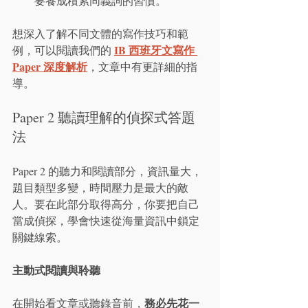
要養成積累同義詞的習慣。
想深入了解不同文體的寫作技巧和範
IB 西班牙文寫作 
例，可以閱讀我們的 
Paper 深度解析
，文章中有更詳細的指
導。
Paper 2 聽讀理解的偵探式答題
法
Paper 2 的聽力和閱讀部分，資訊量大，
題目類型多變，時間壓力是最大的敵
人。要在此部分取得高分，你要把自己
當成偵探，學會快速從海量資訊中鎖定
關鍵線索。
主動式閱讀與聆聽
務必先花一
在開始看文章或聽錄音前，