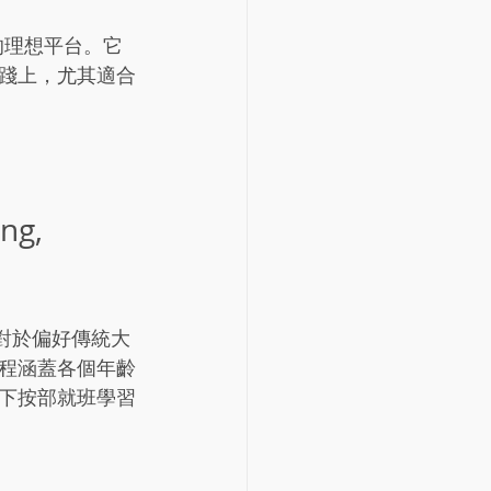
設的理想平台。它
踐上，尤其適合
g, 
對於偏好傳統大
程涵蓋各個年齡
下按部就班學習