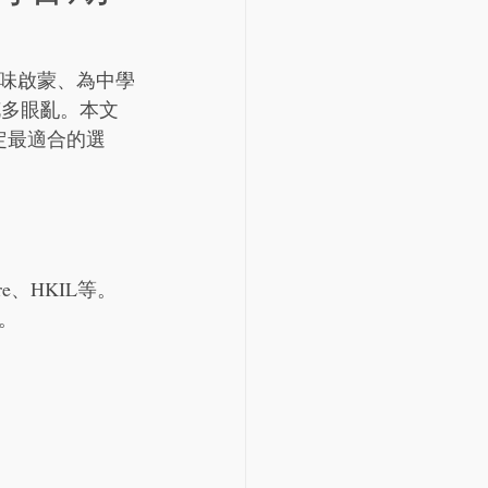
味啟蒙、為中學
花多眼亂。本文
定最適合的選
e、HKIL等。
。