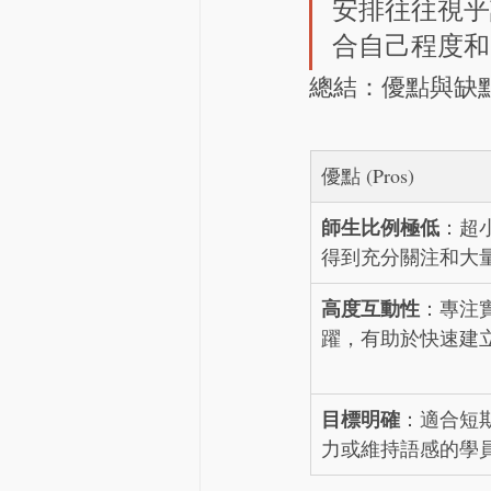
安排往往視乎
合自己程度和
總結：優點與缺
優點 (Pros)
師生比例極低
：超
得到充分關注和大
高度互動性
：專注
躍，有助於快速建
目標明確
：適合短
力或維持語感的學