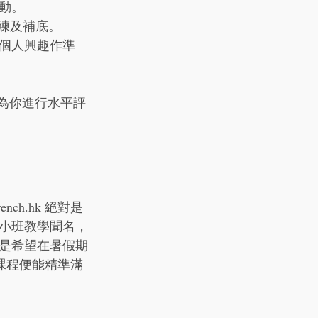
動。
操練及補底。
個人興趣作準
師為你進行水平評
h.hk 絕對是
小班教學聞名，
是希望在暑假期
季課程便能精準滿