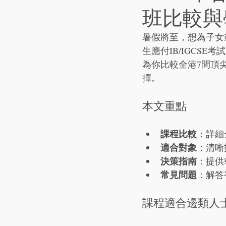
班比較與
暑假將至，想為子女
生應付IB/IGCS
為你比較全港7間頂
擇。
本文重點
課程比較
：詳細
適合對象
：清晰
決策指南
：提供
常見問題
：解答
課程適合邊類人