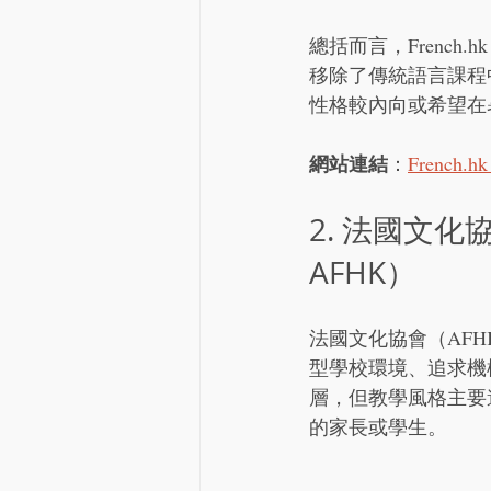
總括而言，Frenc
移除了傳統語言課程
性格較內向或希望在
網站連結
：
French.
2. 法國文化協會（
AFHK）
法國文化協會（AF
型學校環境、追求機
層，但教學風格主要
的家長或學生。