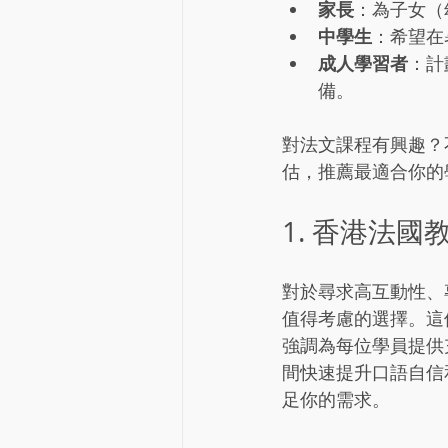
家長
：為子女（
中學生
：希望在暑
成人學習者
：計
備。
對法文課程有興趣？不
估，推薦最適合你的
1. 香港法國
對於尋求高互動性、專
值得考慮的選擇。這
強調為每位學員提供
間快速提升口語自信和
足你的需求。