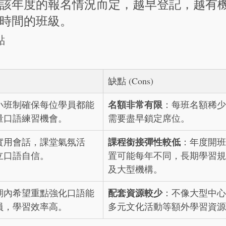
該年度的報名情況而定，越早登記，越有
時間的班級。
點
缺點 (Cons)
名額非常有限
小班制確保每位學員都能
：每班名額稀少
量口語練習機會。
需要盡早鎖定席位。
課程銜接彈性較低
實用會話，課堂氣氛活
：年度開班
立口語自信。
置可能每年不同，長期學習規
及大型機構。
配套資源較少
期內希望重點強化口語能
：不像大型中心
員，學習效率高。
多元文化活動等額外學習資源