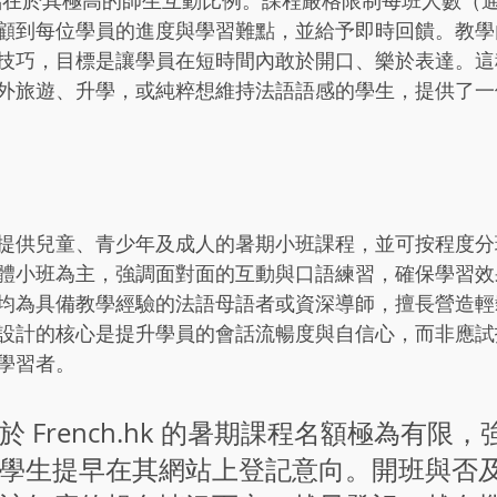
最大賣點在於其極高的師生互動比例。課程嚴格限制每班人數（通
顧到每位學員的進度與學習難點，並給予即時回饋。教學
技巧，目標是讓學員在短時間內敢於開口、樂於表達。這
外旅遊、升學，或純粹想維持法語語感的學生，提供了一
提供兒童、青少年及成人的暑期小班課程，並可按程度分
體小班為主，強調面對面的互動與口語練習，確保學習效
均為具備教學經驗的法語母語者或資深導師，擅長營造輕
設計的核心是提升學員的會話流暢度與自信心，而非應試
學習者。
於 French.hk 的暑期課程名額極為有限
學生提早在其網站上登記意向。開班與否