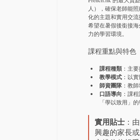
French.hk 的
人），確保老師能照
化的主題和實用交流
希望在暑假後銜接海
力的學習環境。
課程重點與特色
課程種類
：主要
教學模式
：以實
師資團隊
：教師
口語導向
：課程
「學以致用」的
實用貼士
：由
興趣的家長或