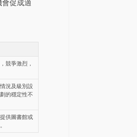
機會促成適
，競爭激烈，
情況及級別設
劃的穩定性不
提供圖書館或
。