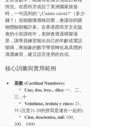
情況。在西班牙或拉丁美洲國家旅遊
時，一句流利的 "¿Cuánto cuesta?"（多少
錢？）並能聽懂價格回應，會讓你的購
物體驗順暢許多。在香港西班牙文化協
會的小班課程中，老師會透過模擬場
景，讓學員練習報出自己的年齡或電話
號碼，將抽象的數字學習轉化為具體的
溝通練習，建立語言使用的自信。
核心詞彙與實用範例
基數 (Cardinal Numbers):
Uno, dos, tres... diez:
    *   
 一、二、
三...十

Veintiuno, treinta y cinco:
    *   
 21、
35 (注意21-29的拼寫是連在一起的)

Cien, doscientos, mil:
    *   
 100、
200、1000
