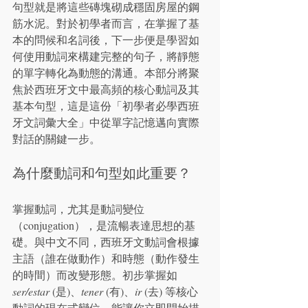
句型就是將這些磚塊砌成穩固房屋的鋼
筋水泥。對於初學者而言，在掌握了基
本的問候和名詞後，下一步便是學習如
何使用動詞來構建完整的句子，將靜態
的單字轉化為動態的溝通。本部分將聚
焦於西班牙文中最高頻的核心動詞及其
基本句型，這是這份「初學者必學西班
牙文詞彙大全」中從單字記憶邁向實際
對話的關鍵一步。
為什麼動詞和句型如此重要？
掌握動詞，尤其是動詞變位
（conjugation），是流暢表達思想的基
礎。與中文不同，西班牙文動詞會根據
主語（誰在做動作）和時態（動作發生
的時間）而改變形態。初步掌握如 
ser/estar
 (是)、
tener
 (有)、
ir
 (去) 等核心
動詞的現在式變位，能讓你立即開始描