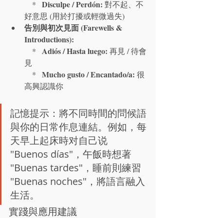
Disculpe / Perdón:
    *   
 對不起、不
好意思 (用於打擾或輕微過失)
告別與初次見面 (Farewells & 
Introductions):
Adiós / Hasta luego:
    *   
 再見 / 待會
見

Mucho gusto / Encantado/a:
    *   
 很
高興認識你
記憶提示：將不同時間的問候語
與你的日常作息連結。例如，每
天早上起床時对自己说 
"Buenos días"，午飯時想著 
"Buenas tardes"，睡前則練習 
"Buenas noches"，將語言融入
生活。
實踐與應用建議