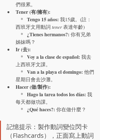
們很累。
Tener (有/擁有):
Tengo 15 años:
    *   
 我15歲。(註：
西班牙文用動詞 
tener
 表達年齡)

¿Tienes hermanos?:
    *   
 你有兄弟
姊妹嗎？
Ir (去):
Voy a la clase de español:
    *   
 我去
上西班牙文課。

Van a la playa el domingo:
    *   
 他們
星期日會去沙灘。
Hacer (做/製作):
Hago la tarea todos los días:
    *   
 我
每天都做功課。

¿Qué haces?:
    *   
 你在做什麼？
記憶提示：製作動詞變位閃卡
（Flashcards），正面寫上動詞