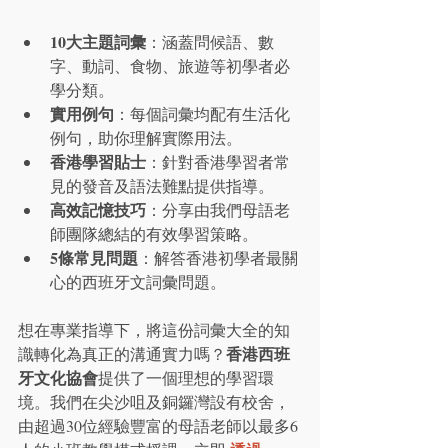
10大主題詞彙
：涵蓋問候語、數
字、動詞、食物、旅遊等初學者必
學分類。
實用例句
：每個詞彙均配有生活化
例句，助你理解實際用法。
香港學習貼士
：針對香港學習者常
見的發音及語法難點提供指導。
高效記憶技巧
：分享由我們母語老
師團隊總結的有效學習策略。
5條常見問題
：解答香港初學者最關
心的西班牙文詞彙問題。
想在專業指導下，將這份詞彙大全的知
香港西班
識轉化為真正的溝通實力嗎？
牙文化協會
提供了一個理想的學習環
境。我們在尖沙咀及銅鑼灣設有校舍，
由超過30位經驗豐富的母語老師以最多6