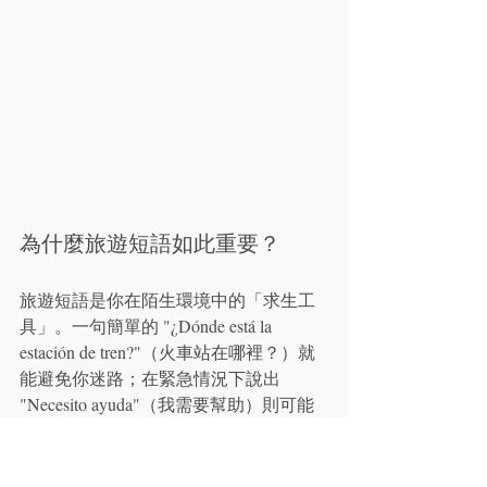
為什麼旅遊短語如此重要？
旅遊短語是你在陌生環境中的「求生工
具」。一句簡單的 "¿Dónde está la 
estación de tren?"（火車站在哪裡？）就
能避免你迷路；在緊急情況下說出 
"Necesito ayuda"（我需要幫助）則可能
解決燃眉之急。能夠用當地語言溝通，
不僅讓你感到更安全、更有自主性，還
能獲得當地人更友善的回應與幫助，讓