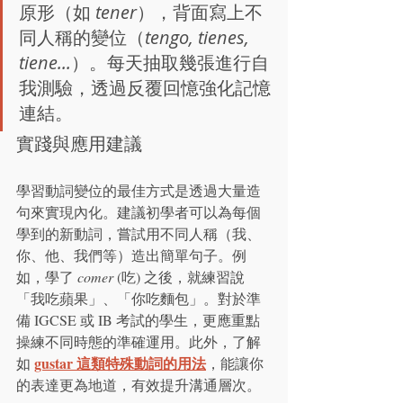
原形（如 
tener
），背面寫上不
同人稱的變位（
tengo, tienes, 
tiene...
）。每天抽取幾張進行自
我測驗，透過反覆回憶強化記憶
連結。
實踐與應用建議
學習動詞變位的最佳方式是透過大量造
句來實現內化。建議初學者可以為每個
學到的新動詞，嘗試用不同人稱（我、
你、他、我們等）造出簡單句子。例
如，學了 
comer
 (吃) 之後，就練習說
「我吃蘋果」、「你吃麵包」。對於準
備 IGCSE 或 IB 考試的學生，更應重點
操練不同時態的準確運用。此外，了解
gustar 這類特殊動詞的用法
如 
，能讓你
的表達更為地道，有效提升溝通層次。