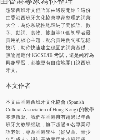
由香港專家為你整理
想學西班牙文但唔知由邊度開始？這份
由香港西班牙文化協會專家整理的詞彙
大全，為你系統性地歸納了問候語、數
字、動詞、食物、旅遊等10個初學者最
實用的核心主題，配合實用例句和記憶
技巧，助你快速建立穩固的詞彙基礎，
無論是應付 IGCSE/IB 考試，還是純粹為
興趣學習，都能更有自信地開口說西班
牙文。
本文作者
本文由香港西班牙文化協會 (Spanish 
Cultural Association of Hong Kong) 的教學
團隊撰寫。我們在香港擁有超過15年西
班牙文教學經驗，旗下超過30名專業母
語老師，專為香港學生（從兒童、青少
年到成人）設計高效實用的小班課程。