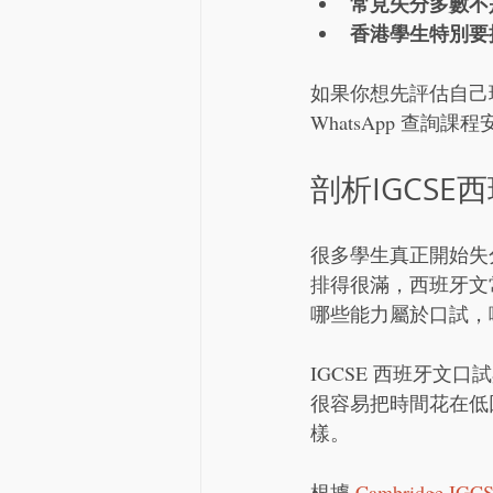
常見失分多數不
香港學生特別要
如果你想先評估自己
WhatsApp 查詢課程安排
剖析IGCS
很多學生真正開始失分
排得很滿，西班牙文常
哪些能力屬於口試，
IGCSE 西班牙
很容易把時間花在低
樣。
根據 
Cambridge IG