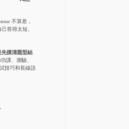
mar 不算差，
自己答得太短、
是先摸清題型結
內功課、測驗、
試技巧和長線語
。