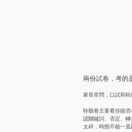
兩份試卷，考的
家長常問，口試和聆
聆聽卷主要看你能否
認關鍵詞、否定、轉
太碎，時態不能一直