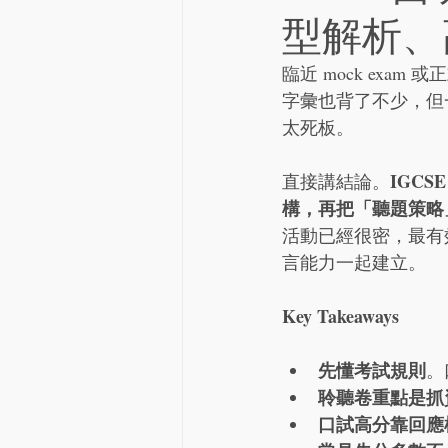
型解析、
臨近 mock exa
字彙也背了不少，但一
太死板。
IGC
直接講結論。
構，再把「聽題策略
活動已經很密，最有
言能力一起建立。
Key Takeaways
先懂考試規則
。
聆聽卷重點是抓
口試高分靠回應