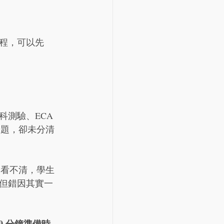
程，可以先 
測驗、ECA 
過題，卻未分清
則看不清，學生
但錯因其實一
10 分鐘準備時