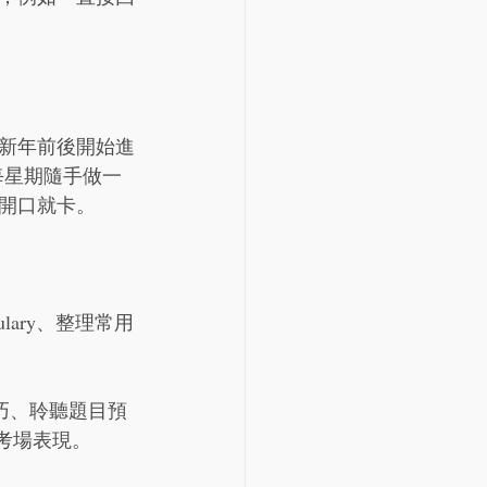
新年前後開始進
是每星期隨手做一
開口就卡。
lary、整理常用
延伸技巧、聆聽題目預
響考場表現。