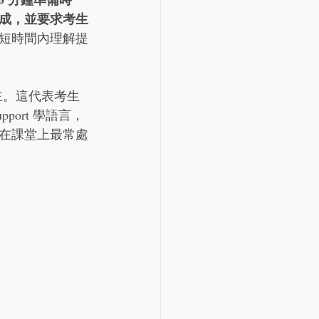
n 2 組成，並要求考生
短時間內理解提
為主。這代表考生
port 學語言，
在課堂上最常處