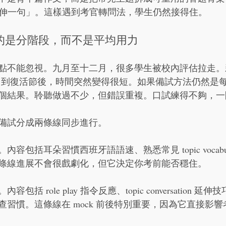
子 / 延伸一句」。這樣遇到考官轉問法，學生仍然接得住。
的是分階段，而不是平均用力
點不能忽視。九月至十二月，很多學生被校內評估拉走。
aration。到復活節後，時間突然變得很短。如果備試方法仍然
個結果。聆聽做過不少，但錯誤重複。口試練得不夠，一
備試分成兩條線同步進行。
容包括耳朵習慣西班牙語語速、熟悉常見 topic vocabu
條線進展不會很戲劇化，但它決定你考前能否穩住。
括 role play 指令反應、topic conversation 
查習慣。這條線在 mock 前後特別重要，因為它直接影