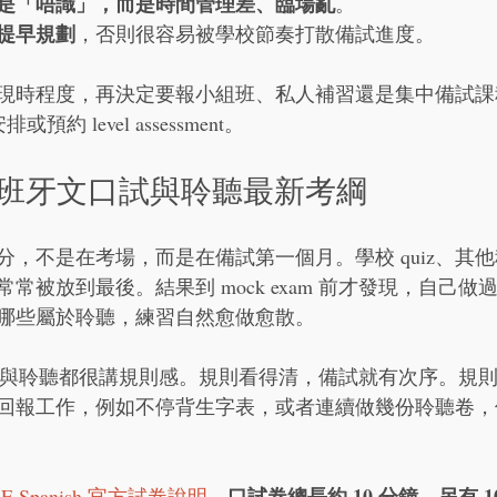
是「唔識」，而是時間管理差、臨場亂
。
提早規劃
，否則很容易被學校節奏打散備試進度。
現時程度，再決定要報小組班、私人補習還是集中備試課
或預約 level assessment。
E西班牙文口試與聆聽最新考綱
，不是在考場，而是在備試第一個月。學校 quiz、其他科
常被放到最後。結果到 mock exam 前才發現，自己做
哪些屬於聆聽，練習自然愈做愈散。
文口試與聆聽都很講規則感。規則看得清，備試就有次序。規
回報工作，例如不停背生字表，或者連續做幾份聆聽卷，
口試卷總長約 10 分鐘，另有 
CSE Spanish 官方試卷說明
，