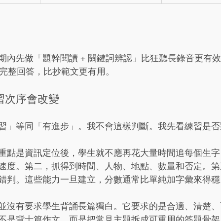
期內先做「題幹閱讀 + 關鍵詞辨認」比狂聽長錄音更有
0 秒完整回答，比抄範文更有用。
習次序會改變
習」等同「有進步」。我不會這樣判斷。我先看練習是否
重點是資訊定位後，學生就不應再花大量時間追每個生字
速度。第二，抓得到時間、人物、地點、數量和否定。第
錯判。這些能力一旦建立，分數通常比單純加字彙來得穩
並沒有要求學生背誦長篇獨白。它要求的是合適、清楚、
不是背十篇作文，而是把常見主題拆成可重用的答題骨架