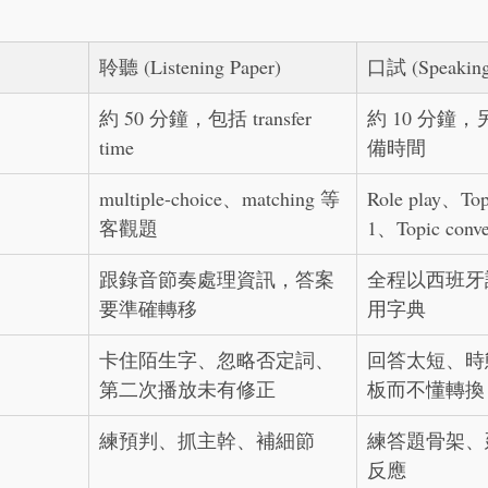
聆聽 (Listening Paper)
口試 (Speaking
約 50 分鐘，包括 transfer 
約 10 分鐘，
time
備時間
multiple-choice、matching 等
Role play、Topi
客觀題
1、Topic conve
跟錄音節奏處理資訊，答案
全程以西班牙
要準確轉移
用字典
卡住陌生字、忽略否定詞、
回答太短、時
第二次播放未有修正
板而不懂轉換
練預判、抓主幹、補細節
練答題骨架、
反應