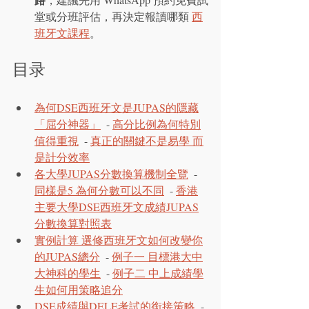
堂或分班評估，再決定報讀哪類 
西
班牙文課程
。
目录
為何DSE西班牙文是JUPAS的隱藏
「屈分神器」
  - 
高分比例為何特別
值得重視
  - 
真正的關鍵不是易學 而
是計分效率
各大學JUPAS分數換算機制全覽
  - 
同樣是5 為何分數可以不同
  - 
香港
主要大學DSE西班牙文成績JUPAS
分數換算對照表
實例計算 選修西班牙文如何改變你
的JUPAS總分
  - 
例子一 目標港大中
大神科的學生
  - 
例子二 中上成績學
生如何用策略追分
DSE成績與DELE考試的銜接策略
  - 