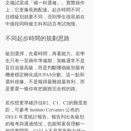
文備試當成「補一科選修」。實際操作
上，它更像長跑配速。起步時間不同，
目標級別就要不同，否則學生很容易在
中後段同時被主科和語言考試拖慢。
不同起步時間的規劃思路
級別選擇，先看時間，再看能力。若學
生只有一至兩年準備期，策略通常不是
盲目追最高級，而是判斷哪個級別最有
機會穩定轉化成JUPAS分數。這一點和
選科很像。不是報得最難就最有利，而
是要選一條你有把握跑完全程的路。
若你想更準確評估B2、C1、C2的難度差
距，可參考 Instituto Cervantes 公布的 
DELE 年度統計報告。報告列出各級別
的報考與通過情況，也能幫家長理解一
個現實問題。C1以上不是單靠勤力就一