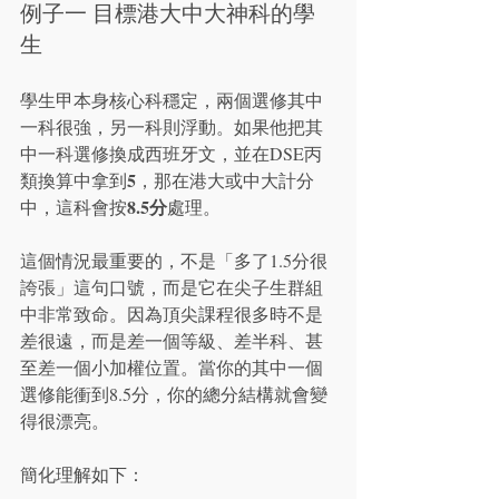
例子一 目標港大中大神科的學
生
學生甲本身核心科穩定，兩個選修其中
一科很強，另一科則浮動。如果他把其
中一科選修換成西班牙文，並在DSE丙
5
類換算中拿到
，那在港大或中大計分
8.5分
中，這科會按
處理。
這個情況最重要的，不是「多了1.5分很
誇張」這句口號，而是它在尖子生群組
中非常致命。因為頂尖課程很多時不是
差很遠，而是差一個等級、差半科、甚
至差一個小加權位置。當你的其中一個
選修能衝到8.5分，你的總分結構就會變
得很漂亮。
簡化理解如下：