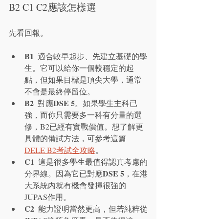
B2 C1 C2應該怎樣選
先看回報。
B1
  適合較早起步、先建立基礎的學
生。它可以給你一個較穩定的起
點，但如果目標是頂尖大學，通常
不會是最終停留位。
B2
DSE 5
  對應
。如果學生主科已
強，而你只需要多一科有分量的選
修，B2已經有實戰價值。想了解更
具體的備試方法，可參考這篇
DELE B2考試全攻略
。
C1
  這是很多學生最值得認真考慮的
DSE 5
分界線。因為它已對應
，在港
大系統內就有機會發揮很強的
JUPAS作用。
C2
  能力證明當然更高，但若純粹從