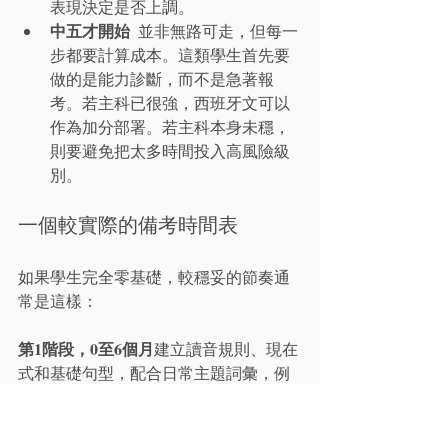
表現決定是否上調。
中五才開始
  並非無路可走，但每一
步都要計算成本。這類學生首先要
做的是能力診斷，而不是急著報
考。若主科已很強，西班牙文可以
作為加分部署。若主科本身未穩，
則要避免把太多時間投入高風險級
別。
一個較實際的備考時間表
如果學生完全零基礎，較穩妥的節奏通
常是這樣：
第1階段，0至6個月
建立讀音規則、現在
式和基礎句型，配合日常主題詞彙，例
如自我介紹、學校生活、時間安排、興
趣和家庭。這個階段的目標不是做難
題，而是把句子說完整，聽得懂慢速材