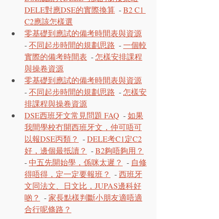
DELE對應DSE的實際換算
  - 
B2 C1 
C2應該怎樣選
零基礎到應試的備考時間表與資源
- 
不同起步時間的規劃思路
  - 
一個較
實際的備考時間表
  - 
怎樣安排課程
與操卷資源
零基礎到應試的備考時間表與資源
- 
不同起步時間的規劃思路
  - 
怎樣安
排課程與操卷資源
DSE西班牙文常見問題 FAQ
  - 
如果
我間學校冇開西班牙文，仲可唔可
以報DSE丙類？
  - 
DELE考C1定C2
好，邊個最抵讀？
  - 
B2夠唔夠用？
- 
中五先開始學，係咪太遲？
  - 
自修
得唔得，定一定要報班？
  - 
西班牙
文同法文、日文比，JUPAS邊科好
啲？
  - 
家長點樣判斷小朋友適唔適
合行呢條路？