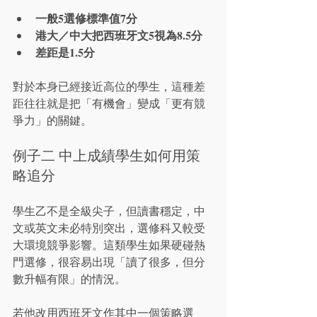
一般5
選修標準值
7分
港大／中大把西班牙文5
視為
8.5分
差距是1.5分
對於本身已經接近高位的學生，這種差
距往往就是把「有機會」變成「更有競
爭力」的關鍵。
例子二 中上成績學生如何用策
略追分
學生乙不是全級尖子，但讀書穩定，中
文或英文未必特別突出，選修科又較受
大環境競爭影響。這類學生如果硬碰熱
門選修，很容易出現「讀了很多，但分
數升幅有限」的情況。
若他改用西班牙文作其中一個策略選