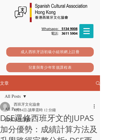
Whatsapp:
5134 9008
電話:
3611 5904
成人西班牙語初級小組班網上註冊
兒童與青少年常規課程表
文章
All Posts
西班牙文化協會
All Posts
6月24日
讀畢需時 12 分鐘
DSE選修西班牙文的JUPAS
西班牙文課程
加分優勢：成績計算方法及