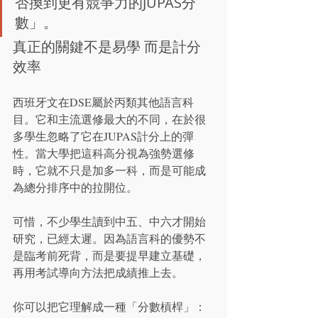
否換到更有競爭力的JUPAS分
數」。
真正的關鍵不是易學 而是計分
效率
西班牙文在DSE屬於丙類其他語言科
目。它和主流選修最大的不同，在於很
多學生忽略了它在JUPAS計分上的彈
性。當大學把這科高分視為強勢選修
時，它就不只是加多一科，而是可能成
為總分排序中的拉開位。
可惜，不少學生讀到中五、中六才開始
研究，已經太遲。因為語言科的優勢不
是臨考前死背，而是要提早建立基礎，
再用考試導向方法把成績推上去。
你可以把它理解成一種「分數槓桿」：