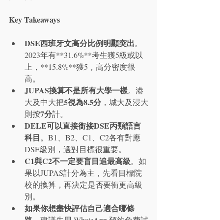
Key Takeaways
DSE西班牙文高分比例明顯突出
。
2023年有**31.6%**考生獲5級或以
上，**15.8%**獲5，高分密度很
高。
JUPAS換算不是所有大學一樣
。港
5
視為
8.5分
大及中大把
，城大及浸大
7分
則按
計。
DELE可以直接銜接DSE丙類語言
科目
。B1、B2、C1、C2各有對應
DSE級別，選對目標很重要。
C1與C2不一定要盲目追最高級
。如
果以JUPAS計分為主，先看目標院
校的換算，再決定是否要衝更高級
別。
如果你想盡快評估自己適合哪條
路
，建議先用 WhatsApp 預約免費試