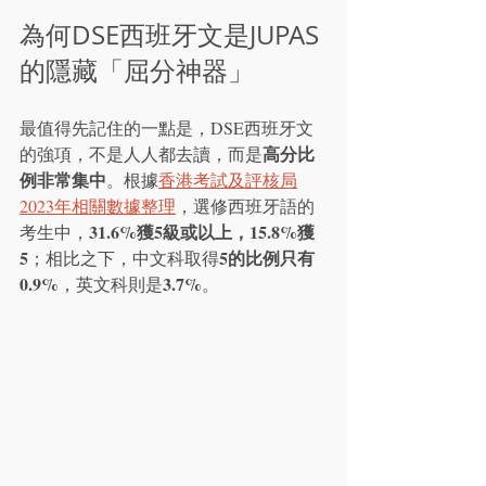
為何DSE西班牙文是JUPAS
的隱藏「屈分神器」
最值得先記住的一點是，DSE西班牙文
高分比
的強項，不是人人都去讀，而是
例非常集中
。根據
香港考試及評核局
2023年相關數據整理
，選修西班牙語的
31.6%獲5級或以上，15.8%獲
考生中，
5
5
的比例只有
；相比之下，中文科取得
0.9%
3.7%
，英文科則是
。