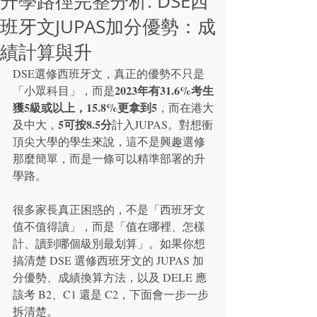
升學路徑完整分析: DSE西
班牙文JUPAS加分優勢：成
績計算與升
DSE選修西班牙文，真正的優勢不只是
2023年有31.6%考生
「小眾科目」，而是
獲5級或以上，15.8%更拿到5
，而在港大
5
可按
8.5分
及中大，
計入JUPAS。對想衝
頂尖大學的學生來說，這不是興趣選修
那麼簡單，而是一條可以精準部署的升
學路。
很多家長真正困惑的，不是「西班牙文
值不值得讀」，而是「值在哪裡、怎樣
計、讀到哪個級別最划算」。如果你想
搞清楚 DSE 選修西班牙文的 JUPAS 加
分優勢、成績換算方法，以及 DELE 應
該考 B2、C1 還是 C2，下面會一步一步
拆清楚。