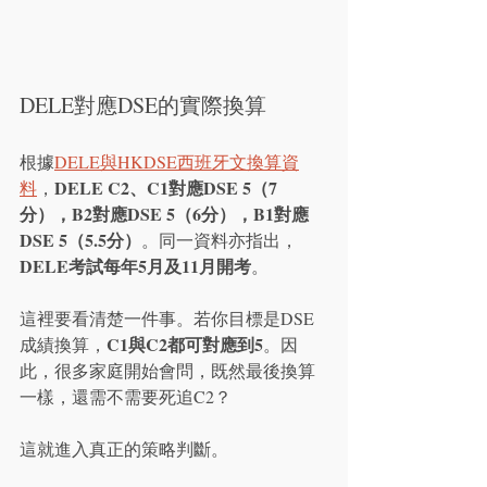
DELE對應DSE的實際換算
根據
DELE與HKDSE西班牙文換算資
DELE C2、C1對應DSE 5
（7
料
，
分），B2對應DSE 5
（6分），B1對應
DSE 5（5.5分）
。同一資料亦指出，
DELE考試每年5月及11月開考
。
這裡要看清楚一件事。若你目標是DSE
C1與C2都可對應到5
成績換算，
。因
此，很多家庭開始會問，既然最後換算
一樣，還需不需要死追C2？
這就進入真正的策略判斷。