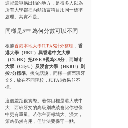
這裡最容易出錯的地方，是很多人以為
所有大學都把丙類語言科目用同一標準
處理。其實不是。
同樣是5** 為何分數可以不同
香
根據
香港本地大學JUPAS計分整理
，
港大學（HKU）與香港中文大學
（CUHK）把DSE 5
視為8.5分
城市
，而
大學（CityU）及浸會大學（HKBU）則
按7分標準
。換句話說，同樣一個西班牙
文5，放在不同院校，JUPAS效果並不一
樣。
這個差距很實際。若你目標是港大或中
大，西班牙文的高級別成績會比你想像
中更有重量。若你主要報城大、浸大，
策略仍然有用，但計法要保守一點。