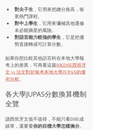
對尖子生
，它用來把總分推高，衝
更熱門課程。
對中上學生
，它用來彌補其他選修
未必能摘星的風險。
對語言能力較強的學生
，它是把優
勢直接轉成可計算分數。
如果你想比較其他語言科在本地大學報
考上的差異，可再看這篇
HKDSE西班牙
文 vs 法文對於報考本地大學JUPAS的優
劣分析
。
各大學JUPAS分數換算機制
全覽
讀西班牙文值不值得，不能只看DSE成
你的目標大學怎樣換分
績單，還要看
。