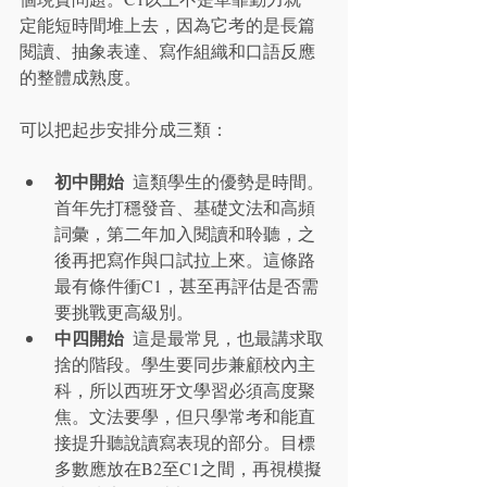
定能短時間堆上去，因為它考的是長篇
閱讀、抽象表達、寫作組織和口語反應
的整體成熟度。
可以把起步安排分成三類：
初中開始
  這類學生的優勢是時間。
首年先打穩發音、基礎文法和高頻
詞彙，第二年加入閱讀和聆聽，之
後再把寫作與口試拉上來。這條路
最有條件衝C1，甚至再評估是否需
要挑戰更高級別。
中四開始
  這是最常見，也最講求取
捨的階段。學生要同步兼顧校內主
科，所以西班牙文學習必須高度聚
焦。文法要學，但只學常考和能直
接提升聽說讀寫表現的部分。目標
多數應放在B2至C1之間，再視模擬